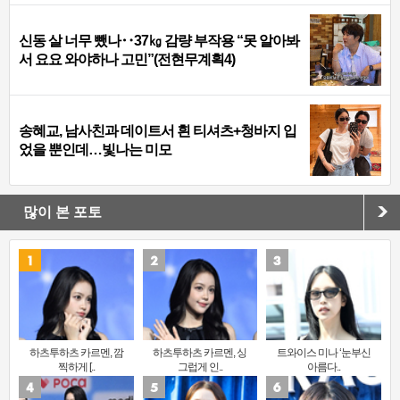
신동 살 너무 뺐나‥37㎏ 감량 부작용 “못 알아봐
서 요요 와야하나 고민”(전현무계획4)
송혜교, 남사친과 데이트서 흰 티셔츠+청바지 입
었을 뿐인데…빛나는 미모
많이 본 포토
하츠투하츠 카르멘, 깜
하츠투하츠 카르멘, 싱
트와이스 미나 ‘눈부신
찍하게 [..
그럽게 인..
아름다..