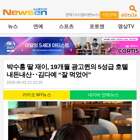
전체기사
|
많이본뉴스
|
사진구매
뉴스
연예
스포츠
포토엔
영상TV
박수홍 딸 재이, 19개월 광고퀸의 5성급 호텔
내돈내산‥김다예 “잘 먹었어”
2026-06-03 22:23:20
카카오 MY뉴스
네이버 연예뉴스