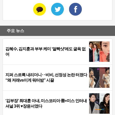
주요 뉴스
김혜수, 김지훈과 부부 케미 ‘얼빡샷’에도 굴욕 없
어
지퍼 스르륵 내리더니‥비비, 선정성 논란 터졌다
“왜 저래vs이게 워터밤” 시끌
‘김부장’ 최대훈 아내, 미스코리아 善+미스 인터내
셔널 3위 ♥장윤서였다