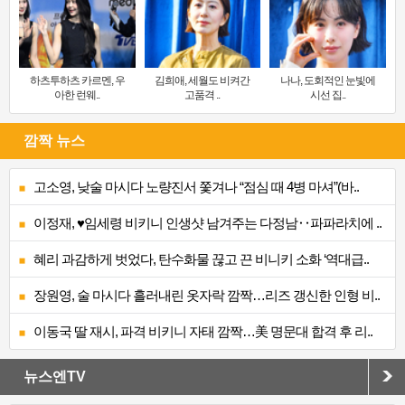
하츠투하츠 카르멘, 우
김희애, 세월도 비켜간
나나, 도회적인 눈빛에
아한 런웨..
고품격 ..
시선 집..
깜짝 뉴스
고소영, 낮술 마시다 노량진서 쫓겨나 “점심 때 4병 마셔”(바..
이정재, ♥임세령 비키니 인생샷 남겨주는 다정남‥파파라치에 ..
혜리 과감하게 벗었다, 탄수화물 끊고 끈 비니키 소화 ‘역대급..
장원영, 술 마시다 흘러내린 옷자락 깜짝…리즈 갱신한 인형 비..
이동국 딸 재시, 파격 비키니 자태 깜짝…美 명문대 합격 후 리..
뉴스엔TV