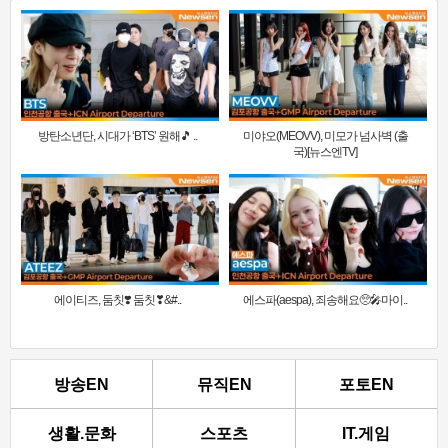
방탄소년단, 시대가 ‘BTS’ 원해🎵 ..
미야오(MEOVV), 미모가 넘사벽 (출
국)[뉴스엔TV]
에이티즈, 둠칫❣️ 둠칫❣&#..
에스파(aespa), 죄송해요🥺🎤마이..
방송EN
뮤직EN
포토EN
생활.문화
스포츠
IT.게임