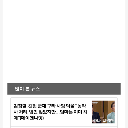
많이 본 뉴스
김정렬, 친형 군대 구타 사망 억울 “농약
사 처리, 범인 찾았지만…엄마는 이미 치
매”(데이앤나잇)