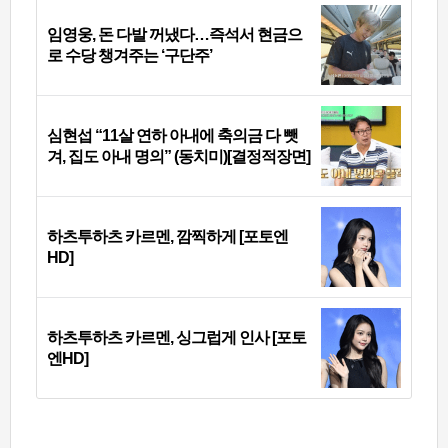
임영웅, 돈 다발 꺼냈다…즉석서 현금으
로 수당 챙겨주는 ‘구단주’
심현섭 “11살 연하 아내에 축의금 다 뺏
겨, 집도 아내 명의” (동치미)[결정적장면]
하츠투하츠 카르멘, 깜찍하게 [포토엔
HD]
하츠투하츠 카르멘, 싱그럽게 인사 [포토
엔HD]