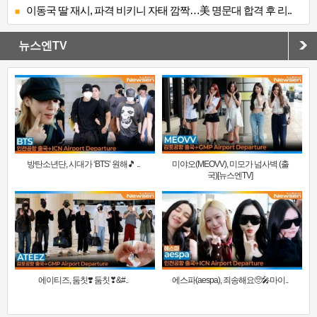
이동국 딸 재시, 파격 비키니 자태 깜짝…美 명문대 합격 후 리..
뉴스엔TV
방탄소년단, 시대가 ‘BTS’ 원해🎵 ..
미야오(MEOVV), 미모가 넘사벽 (출
국)[뉴스엔TV]
에이티즈, 둠칫❣️ 둠칫❣&#..
에스파(aespa), 죄송해요🥺🎤마이..