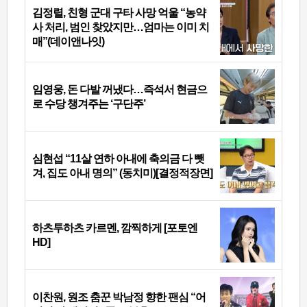
김정렬, 친형 군대 구타 사망 억울 “농약
사 처리, 범인 찾았지만…엄마는 이미 치
매”(데이앤나잇)
임영웅, 돈 다발 꺼냈다…즉석서 현금으
로 수당 챙겨주는 ‘구단주’
심현섭 “11살 연하 아내에 축의금 다 뺏
겨, 집도 아내 명의” (동치미)[결정적장면]
하츠투하츠 카르멘, 깜찍하게 [포토엔
HD]
이찬원, 원조 춤꾼 박남정 향한 팬심 “어