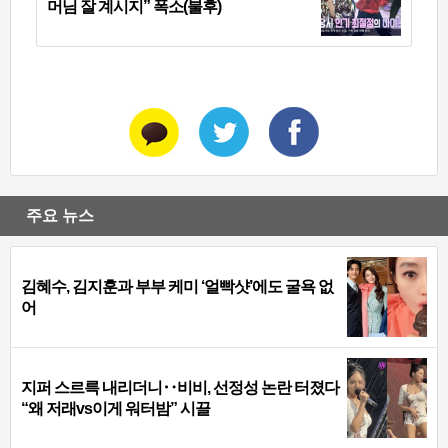
머님 잘 계시지” 폭소(불후)
주요 뉴스
김혜수, 김지훈과 부부 케미 ‘얼빡샷’에도 굴욕 없
어
지퍼 스르륵 내리더니‥비비, 선정성 논란 터졌다
“왜 저래vs이게 워터밤” 시끌