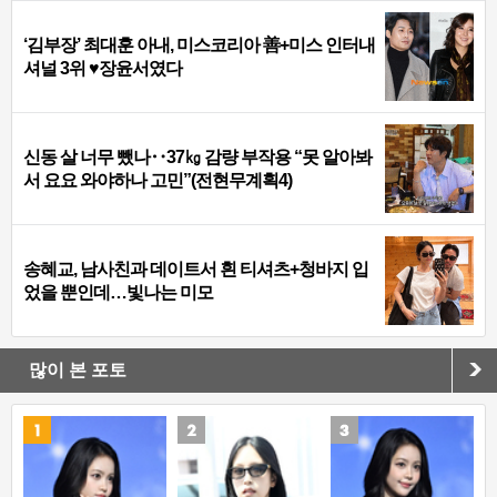
‘김부장’ 최대훈 아내, 미스코리아 善+미스 인터내
셔널 3위 ♥장윤서였다
신동 살 너무 뺐나‥37㎏ 감량 부작용 “못 알아봐
서 요요 와야하나 고민”(전현무계획4)
송혜교, 남사친과 데이트서 흰 티셔츠+청바지 입
었을 뿐인데…빛나는 미모
많이 본 포토