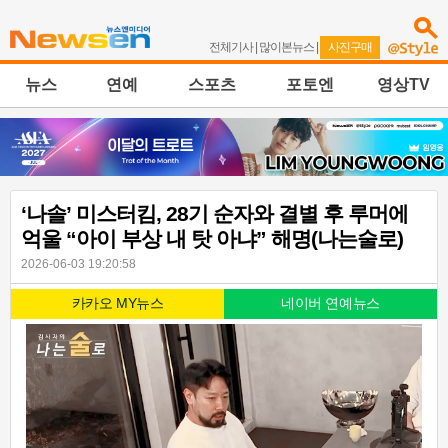
전체기사
|
많이본뉴스
|
사진구매
뉴스
연예
스포츠
포토엔
영상TV
‘나솔’ 미스터킴, 28기 순자와 결별 후 루머에
억울 “아이 부상 내 탓 아냐” 해명(나는술로)
2026-06-03 19:20:58
카카오 MY뉴스
네이버 연예뉴스