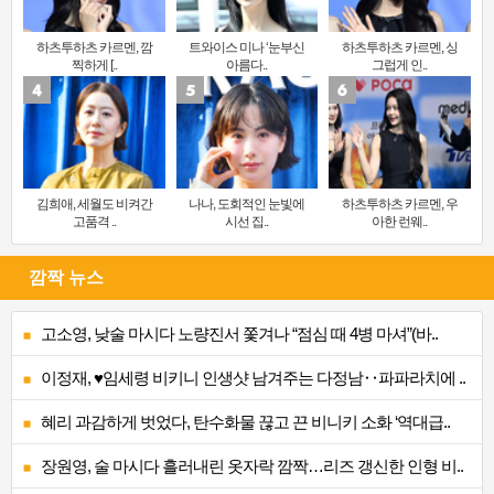
하츠투하츠 카르멘, 깜
트와이스 미나 ‘눈부신
하츠투하츠 카르멘, 싱
찍하게 [..
아름다..
그럽게 인..
김희애, 세월도 비켜간
나나, 도회적인 눈빛에
하츠투하츠 카르멘, 우
고품격 ..
시선 집..
아한 런웨..
깜짝 뉴스
고소영, 낮술 마시다 노량진서 쫓겨나 “점심 때 4병 마셔”(바..
이정재, ♥임세령 비키니 인생샷 남겨주는 다정남‥파파라치에 ..
혜리 과감하게 벗었다, 탄수화물 끊고 끈 비니키 소화 ‘역대급..
장원영, 술 마시다 흘러내린 옷자락 깜짝…리즈 갱신한 인형 비..