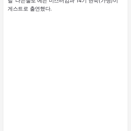
널 '나는술로'에는 미스터킴과 14기 현숙(가명)이
게스트로 출연했다.