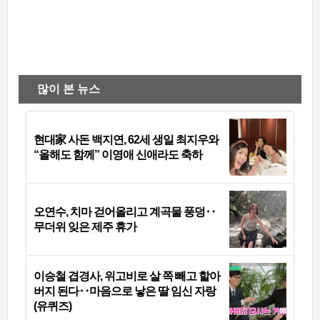
많이 본 뉴스
현대家 사돈 백지연, 62세 생일 최지우와
“올해도 함께” 이영애 신애라도 축하
오연수, 치마 걷어올리고 계곡물 풍덩‥
무더위 잊은 제주 휴가
이승철 겹경사, 위고비로 살 쪽 빼고 할아
버지 된다‥마음으로 낳은 딸 임신 자랑
(유퀴즈)