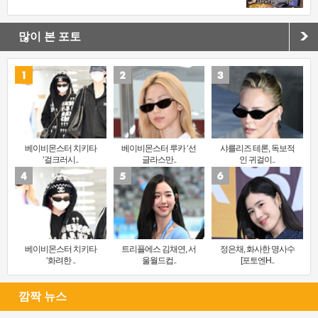
많이 본 포토
베이비몬스터 치키타
베이비몬스터 루카 ‘선
샤를리즈 테론, 독보적
‘걸크러시..
글라스만..
인 귀걸이..
베이비몬스터 치키타
트리플에스 김채연, 서
정은채, 화사한 명사수
‘화려한 ..
울월드컵..
[포토엔H..
깜짝 뉴스