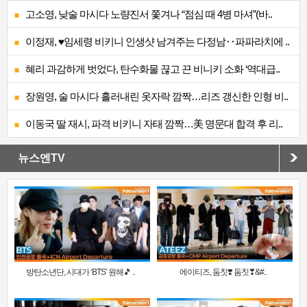
고소영, 낮술 마시다 노량진서 쫓겨나 “점심 때 4병 마셔”(바..
이정재, ♥임세령 비키니 인생샷 남겨주는 다정남‥파파라치에 ..
혜리 과감하게 벗었다, 탄수화물 끊고 끈 비니키 소화 ‘역대급..
장원영, 술 마시다 흘러내린 옷자락 깜짝…리즈 갱신한 인형 비..
이동국 딸 재시, 파격 비키니 자태 깜짝…美 명문대 합격 후 리..
뉴스엔TV
방탄소년단, 시대가 ‘BTS’ 원해🎵 ..
에이티즈, 둠칫❣️ 둠칫❣&#..