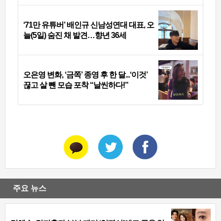
‘71만 유튜버’ 배인규 신남성연대 대표, 오
늘(5일) 숨진 채 발견…향년 36세
오은영 변화, ‘금쪽’ 종영 후 한 달...‘이것’
끊고 살 뺀 모습 포착 “날씬하다!”
주요 뉴스