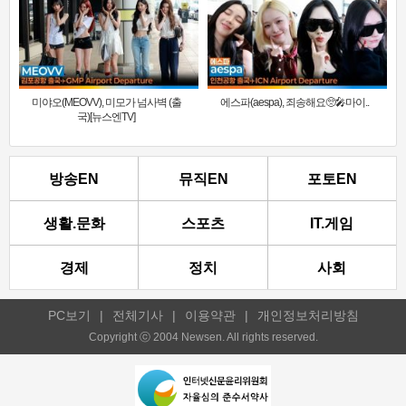
미야오(MEOVV), 미모가 넘사벽 (출
에스파(aespa), 죄송해요🥺🎤마이..
국)[뉴스엔TV]
방송EN
뮤직EN
포토EN
생활.문화
스포츠
IT.게임
경제
정치
사회
PC보기
|
전체기사
|
이용약관
|
개인정보처리방침
Copyright ⓒ 2004 Newsen. All rights reserved.