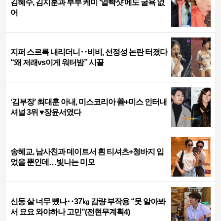
김혜수, 김지훈과 부부 케미 ‘얼빡샷’에도 굴욕 없
어
지퍼 스르륵 내리더니‥비비, 선정성 논란 터졌다
“왜 저래vs이게 워터밤” 시끌
‘김부장’ 최대훈 아내, 미스코리아 善+미스 인터내
셔널 3위 ♥장윤서였다
송혜교, 남사친과 데이트서 흰 티셔츠+청바지 입
었을 뿐인데…빛나는 미모
신동 살 너무 뺐나‥37㎏ 감량 부작용 “못 알아봐
서 요요 와야하나 고민”(전현무계획4)