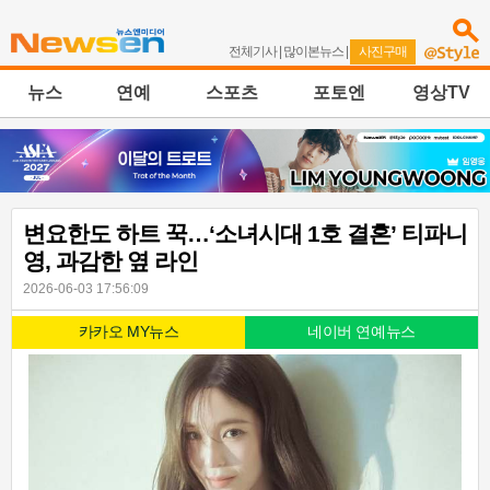
전체기사
|
많이본뉴스
|
사진구매
뉴스
연예
스포츠
포토엔
영상TV
변요한도 하트 꾹…‘소녀시대 1호 결혼’ 티파니
영, 과감한 옆 라인
2026-06-03 17:56:09
카카오 MY뉴스
네이버 연예뉴스