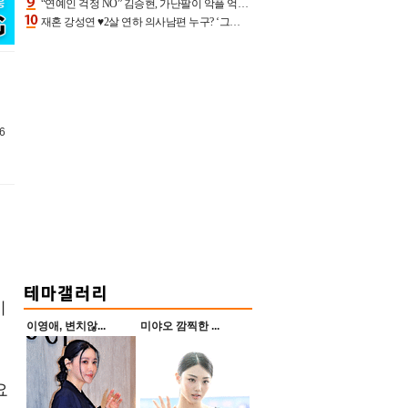
“연예인 걱정 NO” 김승현, 가난팔이 악플 억울할만‥아내+딸과 日 여행
재혼 강성연 ♥2살 연하 의사남편 누구? ‘그알’ 자문의에 훈남 비주얼 초엘리트 스펙 [종합]
6
이
이영애, 변치않...
미야오 깜찍한 ...
요