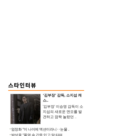
‘김부장’ 감독, 소지섭 캐
스..
'김부장' 이승영 감독이 소
지섭의 새로운 면모를 발
견하고 깜짝 놀랐던 ..
엄정화 “이 나이에 액션이라니‥눈물 ..
박성웅 “폭염 속 갑옷 입고 말 타며 ..