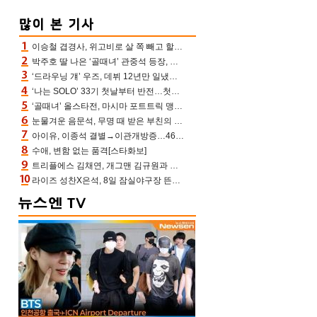
이승철 겹경사, 위고비로 살 쪽 빼고 할아버지 된다‥마음으로 낳은 딸 임신 자랑(유퀴즈)
박주호 딸 나은 ‘골때녀’ 관중석 등장, 김민재 복제인간 보고 혼란 [결정적장면]
‘드라우닝 걔’ 우즈, 데뷔 12년만 일냈다…체조경기장 입성 확정
‘나는 SOLO’ 33기 첫날부터 반전…첫인상 0표 영호, 호감남 급부상
‘골때녀’ 올스타전, 마시마 포트트릭 맹추격전 5:4 골 잔치 ‘짜릿’ [어제TV]
눈물겨운 음문석, 무명 때 받은 부친의 전재산→폐암 父 세상 떠나기 전 여행(유퀴즈)[어제TV]
아이유, 이종석 결별→이관개방증…46장 꽉 채운 유애나 ♥ “열심히 사는 중”
수애, 변함 없는 품격[스타화보]
트리플에스 김채연, 개그맨 김규원과 함께 프리뷰쇼 진행 [포토엔HD]
라이즈 성찬X은석, 8일 잠실야구장 뜬다…시구 시타+특별공연까지