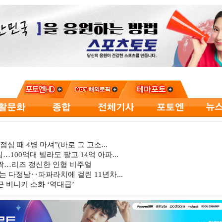
심 때 4병 마셔”(바로 그 고소...
…100억대 빌라도 팔고 14억 아파...
깜짝…리즈 갱신한 인형 비주얼
는 다정남‥파파라치에 걸린 11년차...
 비니키 소화 ‘역대급’