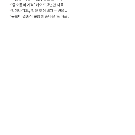
‘중소돌의 기적’ 키오프, 3년만 사옥..
강미나 “13kg 감량 후 예쁘다는 반응 ..
윤보미 결혼식 불참한 손나은 “판다로..