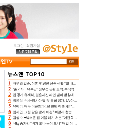
로그인
|
회원가입
배우 최일순, 이혼 후 20년 산속 생활 “딸 내가 버렸다고 원망‥맘 아파”(특종)[어제TV]
‘혼외자→유부남’ 정우성 근황 포착, 수식억 해킹 피해 후배 만났다 “존경하는”
집 공개 유재석, 결혼사진 라면 냄비 받침대 되고 분노‥가족사진도 피해(놀뭐)[어제TV]
백윤식 손녀+정시아 딸 첫 유화 공개, LA 아트쇼→서울국제조각페스타 작가다운 수준급 실력
유혜리, 배우 이근희과 1년 반만 이혼 왜? “식칼 꽂고 의자 던져” 충격 폭로(특종)[어제TV]
임지연, 그림 같은 발리 배경? 뼈말라 청순 비키니 핏에 상대 안 되네
김성수, ♥박소윤 집 이불 폐기 처분 “어떤 X이랑 썼을지 몰라” 질투(신랑수업2)[어제TV]
44kg 송가인 “비가 오나 눈이 오나” 매일 이 운동, 허벅지 근육량 상승+체지방 감소