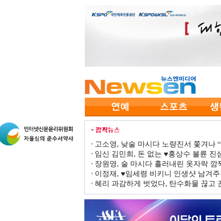
고소영, 낮술 마시다 노량진서 쫓겨나 “점
임신 김민희, 돈 없는 ♥홍상수 불륜 진심
장원영, 술 마시다 흘러내린 옷자락 
이정재, ♥임세령 비키니 인생샷 남겨주
혜리 과감하게 벗었다, 탄수화물 끊고 끈