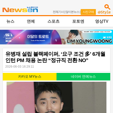
전체기사
|
많이본뉴스
|
사진구매
뉴스
연예
스포츠
포토엔
영상TV
유병재 설립 블랙페이퍼, ‘요구 조건 多’ 6개월
인턴 PM 채용 논란 “정규직 전환 NO”
2026-06-03 16:29:11
카카오 MY뉴스
네이버 연예뉴스