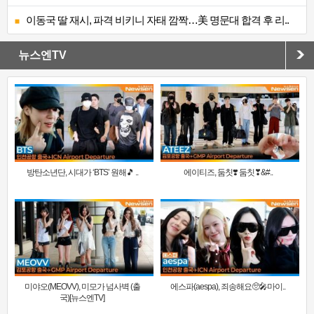
이동국 딸 재시, 파격 비키니 자태 깜짝…美 명문대 합격 후 리..
뉴스엔TV
방탄소년단, 시대가 ‘BTS’ 원해🎵 ..
에이티즈, 둠칫❣️ 둠칫❣&#..
미야오(MEOVV), 미모가 넘사벽 (출
에스파(aespa), 죄송해요🥺🎤마이..
국)[뉴스엔TV]