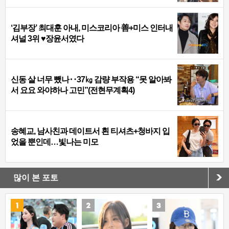
‘김부장’ 최대훈 아내, 미스코리아 善+미스 인터내
셔널 3위 ♥장윤서였다
신동 살 너무 뺐나‥37㎏ 감량 부작용 “못 알아봐
서 요요 와야하나 고민”(전현무계획4)
송혜교, 남사친과 데이트서 흰 티셔츠+청바지 입
었을 뿐인데…빛나는 미모
많이 본 포토