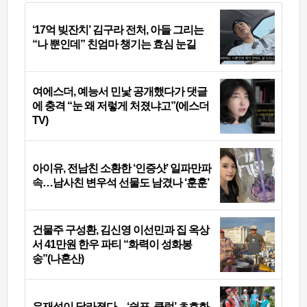
‘17억 빚잔치’ 김구라 전처, 아들 그리는
“나 뿐인데” 친엄마 챙기는 효심 눈길
여에스더, 예능서 민낯 공개했다가 댓글
에 충격 “눈 왜 저렇게 처졌냐고”(에스더
TV)
아이유, 전남친 소환한 ‘인증샷’ 일파만파
속…남사친 변우석 선물도 남겼나 ‘훈훈’
건물주 구성환, 김신영 이선민과 집 옥상
서 41만원 한우 파티 “화력이 성화봉
송”(나혼산)
유재석이 달라졌다…‘쉼표, 클럽’ 초호화