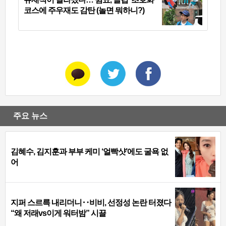
코스에 주우재도 감탄 (놀면 뭐하니?)
주요 뉴스
김혜수, 김지훈과 부부 케미 ‘얼빡샷’에도 굴욕 없
어
지퍼 스르륵 내리더니‥비비, 선정성 논란 터졌다
“왜 저래vs이게 워터밤” 시끌