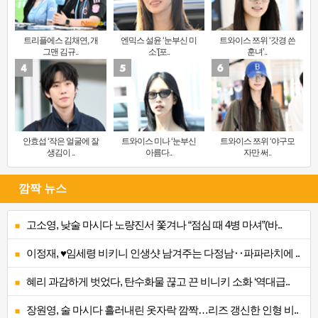
트리플에스 김채연, 개
엔믹스 설윤 ‘눈부신 미
트와이스 쯔위 ‘갓경 쓴
그맨 김규..
소’[포..
훈녀’..
안효섭 ‘작은 얼굴에 잘
트와이스 미나 ‘눈부신
트와이스 쯔위 ‘야구모
생김이 ..
아름다..
자만 써..
깜짝 뉴스
고소영, 낮술 마시다 노량진서 쫓겨나 “점심 때 4병 마셔”(바..
이정재, ♥임세령 비키니 인생샷 남겨주는 다정남‥파파라치에 ..
혜리 과감하게 벗었다, 탄수화물 끊고 끈 비니키 소화 ‘역대급..
장원영, 술 마시다 흘러내린 옷자락 깜짝…리즈 갱신한 인형 비..