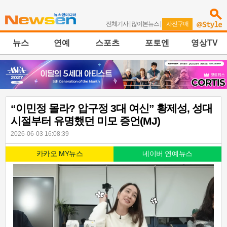
전체기사
|
많이본뉴스
|
사진구매
뉴스
연예
스포츠
포토엔
영상TV
“이민정 몰라? 압구정 3대 여신” 황제성, 성대
시절부터 유명했던 미모 증언(MJ)
2026-06-03 16:08:39
카카오 MY뉴스
네이버 연예뉴스