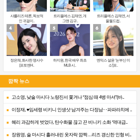
샤를리즈 테론, 독보적
트리플에스 김채연, 개
트리플에스 김채연, 서
인 귀걸이..
그맨 김규..
울월드컵..
정은채, 화사한 명사수
하지원, 한국 배우 최초
엔믹스 설윤 ‘눈부신 미
[포토엔H..
MLB 시..
소’[포..
깜짝 뉴스
고소영, 낮술 마시다 노량진서 쫓겨나 “점심 때 4병 마셔”(바..
이정재, ♥임세령 비키니 인생샷 남겨주는 다정남‥파파라치에 ..
혜리 과감하게 벗었다, 탄수화물 끊고 끈 비니키 소화 ‘역대급..
장원영, 술 마시다 흘러내린 옷자락 깜짝…리즈 갱신한 인형 비..