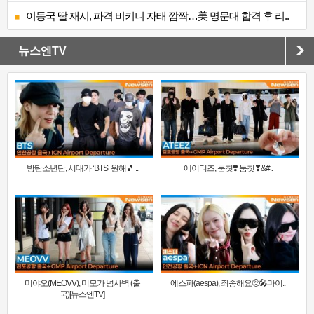
이동국 딸 재시, 파격 비키니 자태 깜짝…美 명문대 합격 후 리..
뉴스엔TV
방탄소년단, 시대가 ‘BTS’ 원해🎵 ..
에이티즈, 둠칫❣️ 둠칫❣&#..
미야오(MEOVV), 미모가 넘사벽 (출
에스파(aespa), 죄송해요🥺🎤마이..
국)[뉴스엔TV]