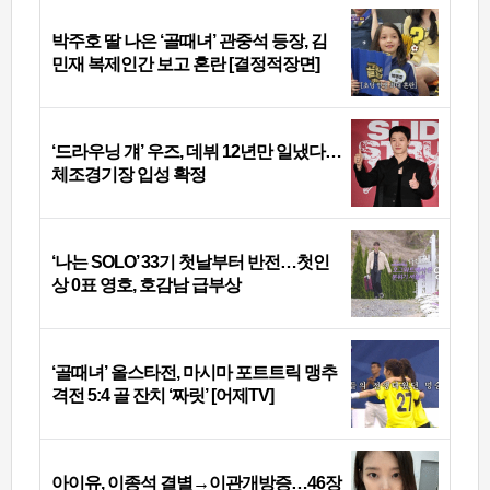
박주호 딸 나은 ‘골때녀’ 관중석 등장, 김
민재 복제인간 보고 혼란 [결정적장면]
‘드라우닝 걔’ 우즈, 데뷔 12년만 일냈다…
체조경기장 입성 확정
‘나는 SOLO’ 33기 첫날부터 반전…첫인
상 0표 영호, 호감남 급부상
‘골때녀’ 올스타전, 마시마 포트트릭 맹추
격전 5:4 골 잔치 ‘짜릿’ [어제TV]
아이유, 이종석 결별→이관개방증…46장