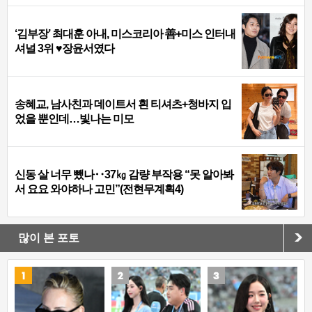
‘김부장’ 최대훈 아내, 미스코리아 善+미스 인터내
셔널 3위 ♥장윤서였다
송혜교, 남사친과 데이트서 흰 티셔츠+청바지 입
었을 뿐인데…빛나는 미모
신동 살 너무 뺐나‥37㎏ 감량 부작용 “못 알아봐
서 요요 와야하나 고민”(전현무계획4)
많이 본 포토