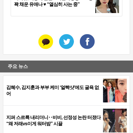
꽉 채운 유애나 ♥ “열심히 사는 중”
주요 뉴스
김혜수, 김지훈과 부부 케미 ‘얼빡샷’에도 굴욕 없
어
지퍼 스르륵 내리더니‥비비, 선정성 논란 터졌다
“왜 저래vs이게 워터밤” 시끌