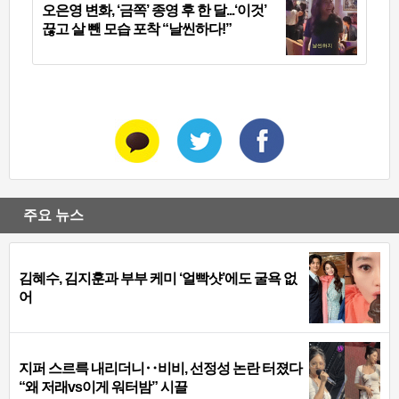
오은영 변화, ‘금쪽’ 종영 후 한 달...‘이것’
끊고 살 뺀 모습 포착 “날씬하다!”
주요 뉴스
김혜수, 김지훈과 부부 케미 ‘얼빡샷’에도 굴욕 없
어
지퍼 스르륵 내리더니‥비비, 선정성 논란 터졌다
“왜 저래vs이게 워터밤” 시끌