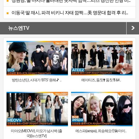
장원영, 술 마시다 흘러내린 옷자락 깜짝…리즈 갱신한 인형 비..
이동국 딸 재시, 파격 비키니 자태 깜짝…美 명문대 합격 후 리..
뉴스엔TV
방탄소년단, 시대가 ‘BTS’ 원해🎵 ..
에이티즈, 둠칫❣️ 둠칫❣&#..
미야오(MEOVV), 미모가 넘사벽 (출
에스파(aespa), 죄송해요🥺🎤마이..
국)[뉴스엔TV]