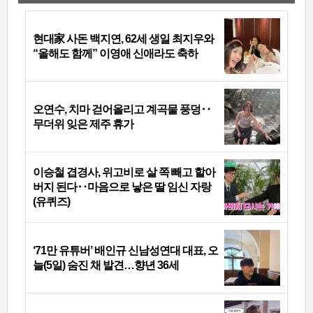
현대家 사돈 백지연, 62세 생일 최지우와
“올해도 함께” 이영애 신애라도 축하
오연수, 치마 걷어올리고 계곡물 풍덩‥
무더위 잊은 제주 휴가
이승철 겹경사, 위고비로 살 쪽 빼고 할아
버지 된다‥마음으로 낳은 딸 임신 자랑
(유퀴즈)
‘71만 유튜버’ 배인규 신남성연대 대표, 오
늘(5일) 숨진 채 발견…향년 36세