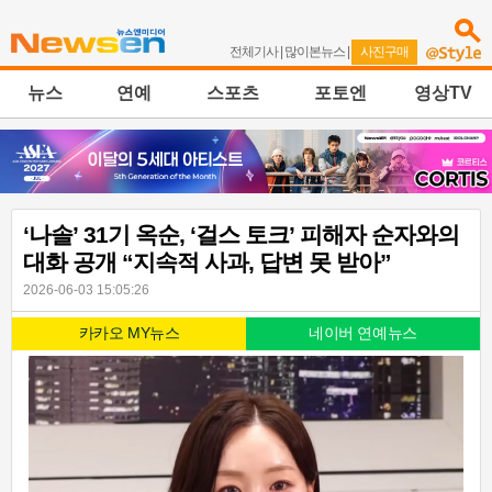
전체기사
|
많이본뉴스
|
사진구매
뉴스
연예
스포츠
포토엔
영상TV
‘나솔’ 31기 옥순, ‘걸스 토크’ 피해자 순자와의
대화 공개 “지속적 사과, 답변 못 받아”
2026-06-03 15:05:26
카카오 MY뉴스
네이버 연예뉴스