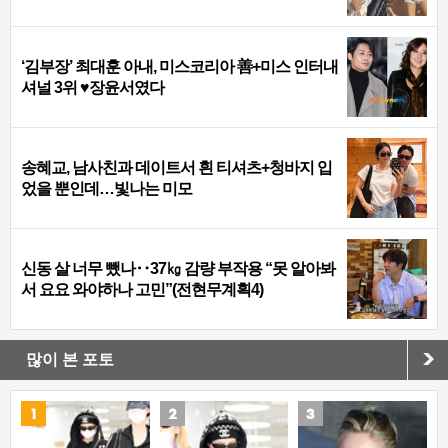
‘김부장’ 최대훈 아내, 미스코리아 善+미스 인터내
셔널 3위 ♥장윤서였다
송혜교, 남사친과 데이트서 흰 티셔츠+청바지 입
었을 뿐인데…빛나는 미모
신동 살 너무 뺐나‥37㎏ 감량 부작용 “못 알아봐
서 요요 와야하나 고민”(전현무계획4)
많이 본 포토