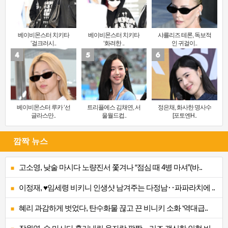
베이비몬스터 치키타
베이비몬스터 치키타
샤를리즈 테론, 독보적
‘걸크러시..
‘화려한 ..
인 귀걸이..
베이비몬스터 루카 ‘선
트리플에스 김채연, 서
정은채, 화사한 명사수
글라스만..
울월드컵..
[포토엔H..
깜짝 뉴스
고소영, 낮술 마시다 노량진서 쫓겨나 “점심 때 4병 마셔”(바..
이정재, ♥임세령 비키니 인생샷 남겨주는 다정남‥파파라치에 ..
혜리 과감하게 벗었다, 탄수화물 끊고 끈 비니키 소화 ‘역대급..