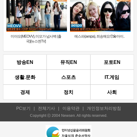
미야오(MEOVV), 미모가 넘사벽 (출
에스파(aespa), 죄송해요🥺🎤마이..
국)[뉴스엔TV]
방송EN
뮤직EN
포토EN
생활.문화
스포츠
IT.게임
경제
정치
사회
PC보기
|
전체기사
|
이용약관
|
개인정보처리방침
Copyright ⓒ 2004 Newsen. All rights reserved.