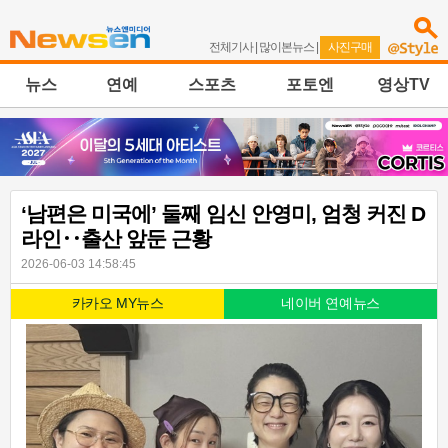
전체기사
|
많이본뉴스
|
사진구매
뉴스
연예
스포츠
포토엔
영상TV
‘남편은 미국에’ 둘째 임신 안영미, 엄청 커진 D
라인‥출산 앞둔 근황
2026-06-03 14:58:45
카카오 MY뉴스
네이버 연예뉴스