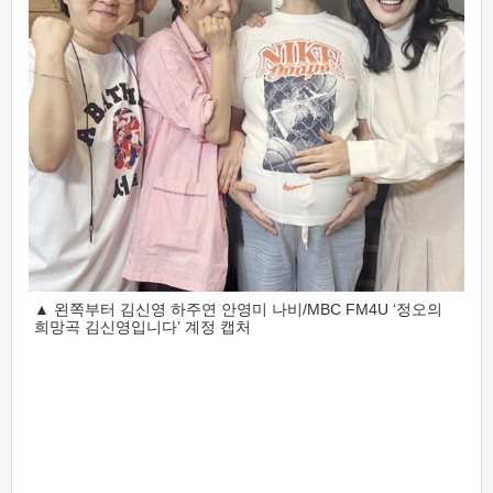
▲ 왼쪽부터 김신영 하주연 안영미 나비/MBC FM4U ‘정오의
희망곡 김신영입니다’ 계정 캡처