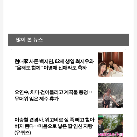
많이 본 뉴스
현대家 사돈 백지연, 62세 생일 최지우와
“올해도 함께” 이영애 신애라도 축하
오연수, 치마 걷어올리고 계곡물 풍덩‥
무더위 잊은 제주 휴가
이승철 겹경사, 위고비로 살 쪽 빼고 할아
버지 된다‥마음으로 낳은 딸 임신 자랑
(유퀴즈)