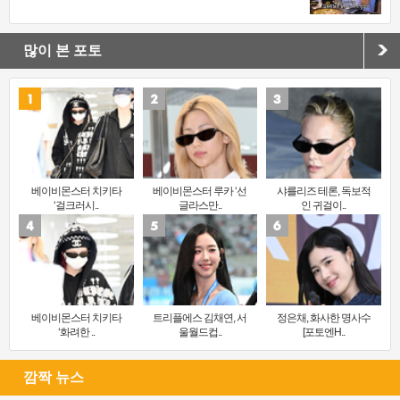
많이 본 포토
베이비몬스터 치키타
베이비몬스터 루카 ‘선
샤를리즈 테론, 독보적
‘걸크러시..
글라스만..
인 귀걸이..
베이비몬스터 치키타
트리플에스 김채연, 서
정은채, 화사한 명사수
‘화려한 ..
울월드컵..
[포토엔H..
깜짝 뉴스