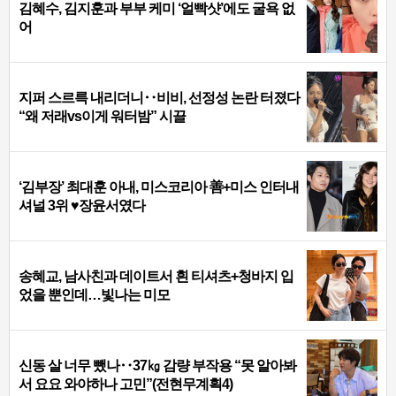
김혜수, 김지훈과 부부 케미 ‘얼빡샷’에도 굴욕 없
어
지퍼 스르륵 내리더니‥비비, 선정성 논란 터졌다
“왜 저래vs이게 워터밤” 시끌
‘김부장’ 최대훈 아내, 미스코리아 善+미스 인터내
셔널 3위 ♥장윤서였다
송혜교, 남사친과 데이트서 흰 티셔츠+청바지 입
었을 뿐인데…빛나는 미모
신동 살 너무 뺐나‥37㎏ 감량 부작용 “못 알아봐
서 요요 와야하나 고민”(전현무계획4)