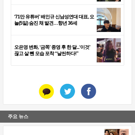
‘71만 유튜버’ 배인규 신남성연대 대표, 오
늘(5일) 숨진 채 발견…향년 36세
오은영 변화, ‘금쪽’ 종영 후 한 달...‘이것’
끊고 살 뺀 모습 포착 “날씬하다!”
주요 뉴스