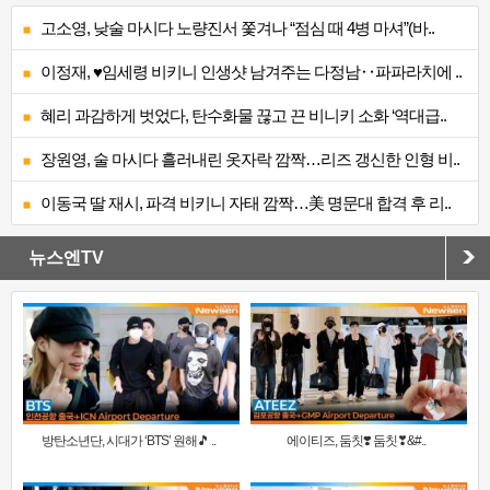
고소영, 낮술 마시다 노량진서 쫓겨나 “점심 때 4병 마셔”(바..
이정재, ♥임세령 비키니 인생샷 남겨주는 다정남‥파파라치에 ..
혜리 과감하게 벗었다, 탄수화물 끊고 끈 비니키 소화 ‘역대급..
장원영, 술 마시다 흘러내린 옷자락 깜짝…리즈 갱신한 인형 비..
이동국 딸 재시, 파격 비키니 자태 깜짝…美 명문대 합격 후 리..
뉴스엔TV
방탄소년단, 시대가 ‘BTS’ 원해🎵 ..
에이티즈, 둠칫❣️ 둠칫❣&#..