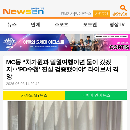
전체기사
|
많이본뉴스
|
사진구매
뉴스
연예
스포츠
포토엔
영상TV
MC몽 “차가원과 밀월여행이면 둘이 갔겠
지‥‘PD수첩’ 진실 검증했어야” 라이브서 격
앙
2026-06-03 14:29:42
카카오 MY뉴스
네이버 연예뉴스