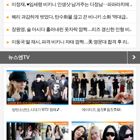
이정재, ♥임세령 비키니 인생샷 남겨주는 다정남‥파파라치에 ..
혜리 과감하게 벗었다, 탄수화물 끊고 끈 비니키 소화 ‘역대급..
장원영, 술 마시다 흘러내린 옷자락 깜짝…리즈 갱신한 인형 비..
이동국 딸 재시, 파격 비키니 자태 깜짝…美 명문대 합격 후 리..
뉴스엔TV
방탄소년단, 시대가 ‘BTS’ 원해🎵 ..
에이티즈, 둠칫❣️ 둠칫❣&#..