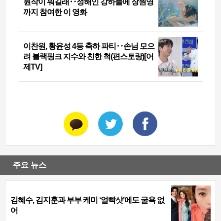
원작이 뭐길래‥정해인 강하늘에 장원영
까지 참여한 이 영화
이찬원, 황윤성 4등 축하 파티‥손님 모으
려 블랙핑크 지수와 친한 척(편스토랑)[어
제TV]
주요 뉴스
김혜수, 김지훈과 부부 케미 ‘얼빡샷’에도 굴욕 없
어