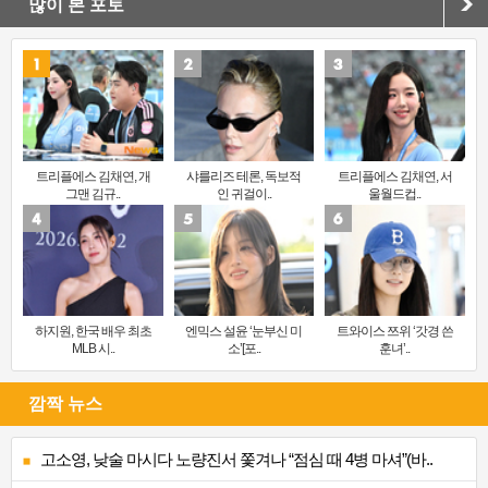
많이 본 포토
트리플에스 김채연, 개
샤를리즈 테론, 독보적
트리플에스 김채연, 서
그맨 김규..
인 귀걸이..
울월드컵..
하지원, 한국 배우 최초
엔믹스 설윤 ‘눈부신 미
트와이스 쯔위 ‘갓경 쓴
MLB 시..
소’[포..
훈녀’..
깜짝 뉴스
고소영, 낮술 마시다 노량진서 쫓겨나 “점심 때 4병 마셔”(바..