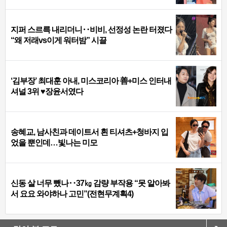
지퍼 스르륵 내리더니‥비비, 선정성 논란 터졌다
“왜 저래vs이게 워터밤” 시끌
‘김부장’ 최대훈 아내, 미스코리아 善+미스 인터내
셔널 3위 ♥장윤서였다
송혜교, 남사친과 데이트서 흰 티셔츠+청바지 입
었을 뿐인데…빛나는 미모
신동 살 너무 뺐나‥37㎏ 감량 부작용 “못 알아봐
서 요요 와야하나 고민”(전현무계획4)