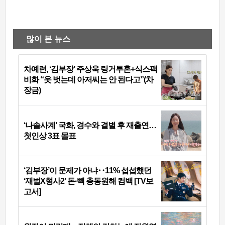
많이 본 뉴스
차예련, ‘김부장’ 주상욱 링거투혼+식스팩
비화 “옷 벗는데 아저씨는 안 된다고”(차
장금)
‘나솔사계’ 국화, 경수와 결별 후 재출연…
첫인상 3표 몰표
‘김부장’이 문제가 아냐‥11% 섭섭했던
‘재벌X형사2’ 돈·빽 총동원해 컴백 [TV보
고서]