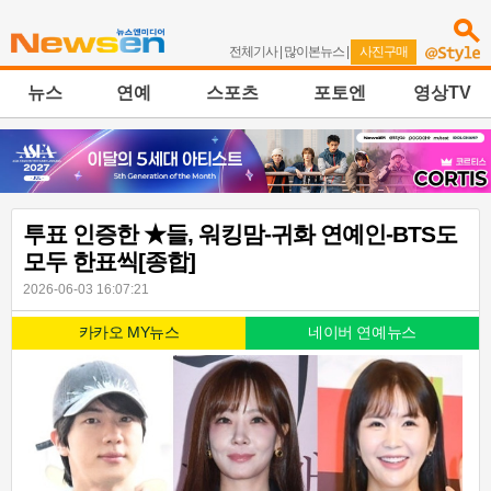
전체기사
|
많이본뉴스
|
사진구매
뉴스
연예
스포츠
포토엔
영상TV
투표 인증한 ★들, 워킹맘-귀화 연예인-BTS도
모두 한표씩[종합]
2026-06-03 16:07:21
카카오 MY뉴스
네이버 연예뉴스