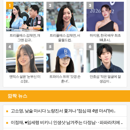
트리플에스 김채연, 개
트리플에스 김채연, 서
하지원, 한국 배우 최초
그맨 김규..
울월드컵..
MLB 시..
엔믹스 설윤 ‘눈부신 미
트와이스 쯔위 ‘갓경 쓴
안효섭 ‘작은 얼굴에 잘
소’[포..
훈녀’..
생김이 ..
깜짝 뉴스
고소영, 낮술 마시다 노량진서 쫓겨나 “점심 때 4병 마셔”(바..
이정재, ♥임세령 비키니 인생샷 남겨주는 다정남‥파파라치에 ..