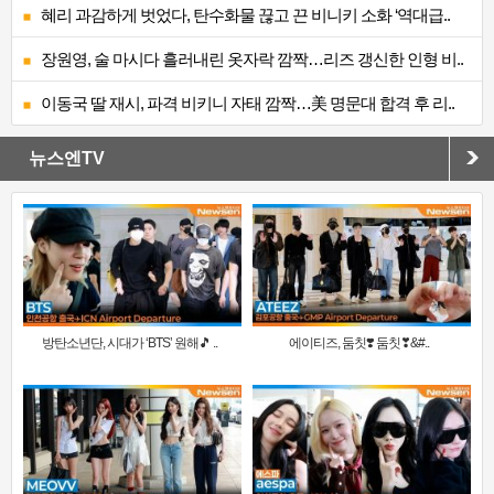
혜리 과감하게 벗었다, 탄수화물 끊고 끈 비니키 소화 ‘역대급..
장원영, 술 마시다 흘러내린 옷자락 깜짝…리즈 갱신한 인형 비..
이동국 딸 재시, 파격 비키니 자태 깜짝…美 명문대 합격 후 리..
뉴스엔TV
방탄소년단, 시대가 ‘BTS’ 원해🎵 ..
에이티즈, 둠칫❣️ 둠칫❣&#..