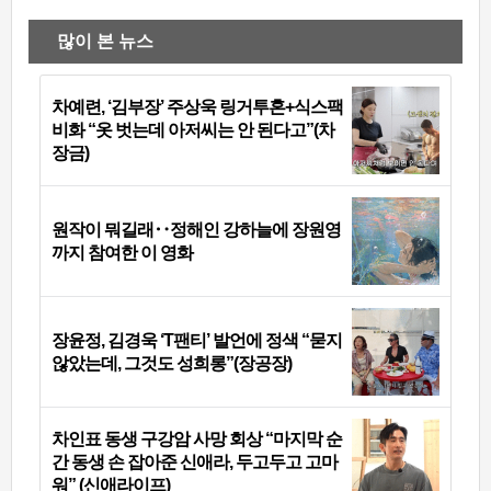
많이 본 뉴스
차예련, ‘김부장’ 주상욱 링거투혼+식스팩
비화 “옷 벗는데 아저씨는 안 된다고”(차
장금)
원작이 뭐길래‥정해인 강하늘에 장원영
까지 참여한 이 영화
장윤정, 김경욱 ‘T팬티’ 발언에 정색 “묻지
않았는데, 그것도 성희롱”(장공장)
차인표 동생 구강암 사망 회상 “마지막 순
간 동생 손 잡아준 신애라, 두고두고 고마
워” (신애라이프)