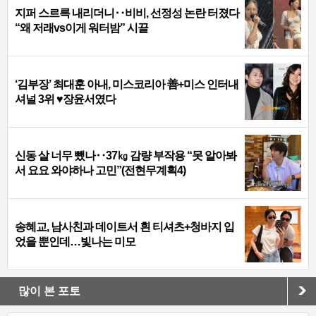
지퍼 스르륵 내리더니‥비비, 선정성 논란 터졌다
“왜 저래vs이게 워터밤” 시끌
‘김부장’ 최대훈 아내, 미스코리아 善+미스 인터내
셔널 3위 ♥장윤서였다
신동 살 너무 뺐나‥37㎏ 감량 부작용 “못 알아봐
서 요요 와야하나 고민”(전현무계획4)
송혜교, 남사친과 데이트서 흰 티셔츠+청바지 입
었을 뿐인데…빛나는 미모
많이 본 포토