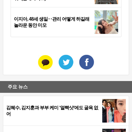
이지아, 48세 생일‥관리 어떻게 하길래
놀라운 동안 미모
주요 뉴스
김혜수, 김지훈과 부부 케미 ‘얼빡샷’에도 굴욕 없
어