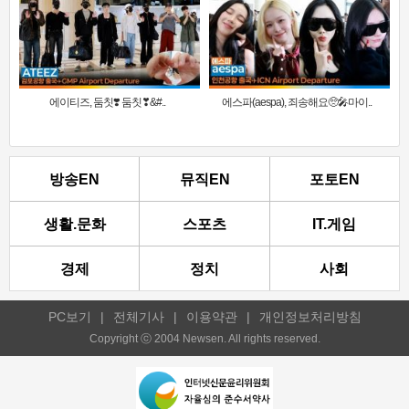
에이티즈, 둠칫❣️ 둠칫❣&#..
에스파(aespa), 죄송해요🥺🎤마이..
방송EN
뮤직EN
포토EN
생활.문화
스포츠
IT.게임
경제
정치
사회
PC보기
|
전체기사
|
이용약관
|
개인정보처리방침
Copyright ⓒ 2004 Newsen. All rights reserved.