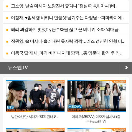
고소영, 낮술 마시다 노량진서 쫓겨나 “점심 때 4병 마셔”(바..
이정재, ♥임세령 비키니 인생샷 남겨주는 다정남‥파파라치에 ..
혜리 과감하게 벗었다, 탄수화물 끊고 끈 비니키 소화 ‘역대급..
장원영, 술 마시다 흘러내린 옷자락 깜짝…리즈 갱신한 인형 비..
이동국 딸 재시, 파격 비키니 자태 깜짝…美 명문대 합격 후 리..
뉴스엔TV
방탄소년단, 시대가 ‘BTS’ 원해🎵 ..
미야오(MEOVV), 미모가 넘사벽 (출
국)[뉴스엔TV]