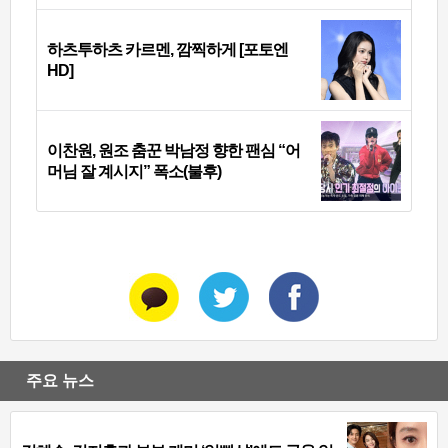
하츠투하츠 카르멘, 깜찍하게 [포토엔
HD]
이찬원, 원조 춤꾼 박남정 향한 팬심 “어
머님 잘 계시지” 폭소(불후)
주요 뉴스