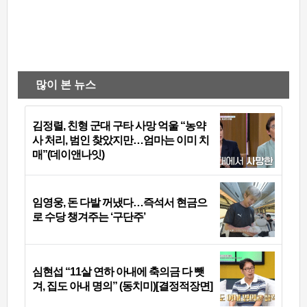
많이 본 뉴스
김정렬, 친형 군대 구타 사망 억울 “농약
사 처리, 범인 찾았지만…엄마는 이미 치
매”(데이앤나잇)
임영웅, 돈 다발 꺼냈다…즉석서 현금으
로 수당 챙겨주는 ‘구단주’
심현섭 “11살 연하 아내에 축의금 다 뺏
겨, 집도 아내 명의” (동치미)[결정적장면]