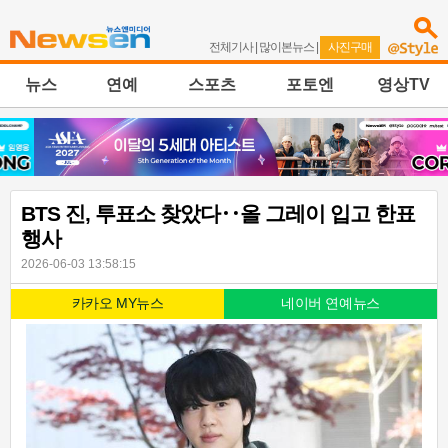
전체기사
|
많이본뉴스
|
사진구매
뉴스
연예
스포츠
포토엔
영상TV
BTS 진, 투표소 찾았다‥올 그레이 입고 한표
행사
2026-06-03 13:58:15
카카오 MY뉴스
네이버 연예뉴스