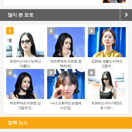
많이 본 포토
트와이스 미나 ‘눈부신
하츠투하츠 카르멘, 깜
김희애, 세월도 비켜간
아름다..
찍하게 [..
고품격 ..
하츠투하츠 카르멘, 싱
나나, 도회적인 눈빛에
트와이스 미나 ‘대만으
그럽게 인..
시선 집..
로 가요~..
깜짝 뉴스