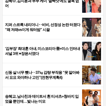
김혜수, 김지훈과 부부 케미 ‘얼빡샷’에도 굴욕 없
어
지퍼 스르륵 내리더니‥비비, 선정성 논란 터졌다
“왜 저래vs이게 워터밤” 시끌
‘김부장’ 최대훈 아내, 미스코리아 善+미스 인터내
셔널 3위 ♥장윤서였다
신동 살 너무 뺐나‥37㎏ 감량 부작용 “못 알아봐
서 요요 와야하나 고민”(전현무계획4)
송혜교, 남사친과 데이트서 흰 티셔츠+청바지 입
었을 뿐인데…빛나는 미모