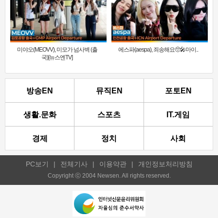
미야오(MEOVV), 미모가 넘사벽 (출
에스파(aespa), 죄송해요🥺🎤마이..
국)[뉴스엔TV]
방송EN
뮤직EN
포토EN
생활.문화
스포츠
IT.게임
경제
정치
사회
PC보기
|
전체기사
|
이용약관
|
개인정보처리방침
Copyright ⓒ 2004 Newsen. All rights reserved.