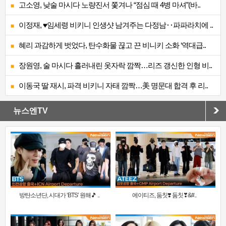
고소영, 낮술 마시다 노량진서 쫓겨나 “점심 때 4병 마셔”(바..
이정재, ♥임세령 비키니 인생샷 남겨주는 다정남‥파파라치에 ..
혜리 과감하게 벗었다, 탄수화물 끊고 끈 비니키 소화 ‘역대급..
장원영, 술 마시다 흘러내린 옷자락 깜짝…리즈 갱신한 인형 비..
이동국 딸 재시, 파격 비키니 자태 깜짝…美 명문대 합격 후 리..
뉴스엔TV
방탄소년단, 시대가 ‘BTS’ 원해🎵 ..
에이티즈, 둠칫❣️ 둠칫❣&#..