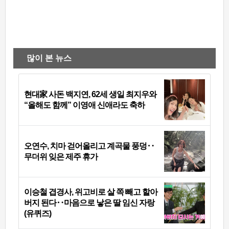
많이 본 뉴스
현대家 사돈 백지연, 62세 생일 최지우와
“올해도 함께” 이영애 신애라도 축하
오연수, 치마 걷어올리고 계곡물 풍덩‥
무더위 잊은 제주 휴가
이승철 겹경사, 위고비로 살 쪽 빼고 할아
버지 된다‥마음으로 낳은 딸 임신 자랑
(유퀴즈)