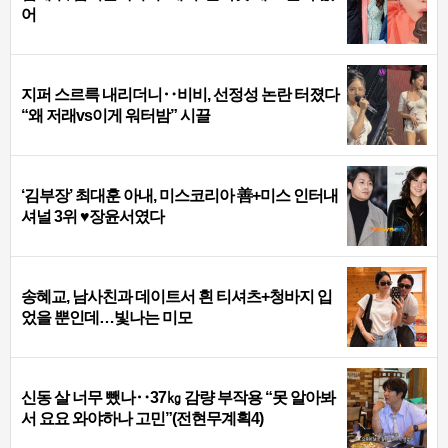
어
지퍼 스르륵 내리더니‥비비, 선정성 논란 터졌다
“왜 저래vs이게 워터밤” 시끌
‘김부장’ 최대훈 아내, 미스코리아 善+미스 인터내
셔널 3위 ♥장윤서였다
송혜교, 남사친과 데이트서 흰 티셔츠+청바지 입
었을 뿐인데…빛나는 미모
신동 살 너무 뺐나‥37㎏ 감량 부작용 “못 알아봐
서 요요 와야하나 고민”(전현무계획4)