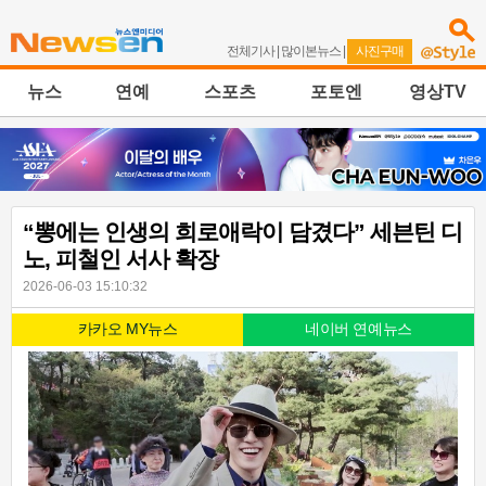
전체기사
|
많이본뉴스
|
사진구매
뉴스
연예
스포츠
포토엔
영상TV
“뽕에는 인생의 희로애락이 담겼다” 세븐틴 디
노, 피철인 서사 확장
2026-06-03 15:10:32
카카오 MY뉴스
네이버 연예뉴스