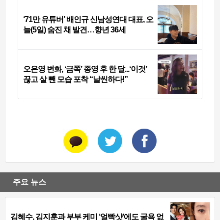
‘71만 유튜버’ 배인규 신남성연대 대표, 오
늘(5일) 숨진 채 발견…향년 36세
오은영 변화, ‘금쪽’ 종영 후 한 달...‘이것’
끊고 살 뺀 모습 포착 “날씬하다!”
주요 뉴스
김혜수, 김지훈과 부부 케미 ‘얼빡샷’에도 굴욕 없