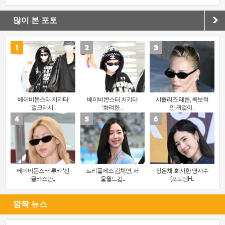
많이 본 포토
베이비몬스터 치키타
베이비몬스터 치키타
샤를리즈 테론, 독보적
‘걸크러시..
‘화려한 ..
인 귀걸이..
베이비몬스터 루카 ‘선
트리플에스 김채연, 서
정은채, 화사한 명사수
글라스만..
울월드컵..
[포토엔H..
깜짝 뉴스