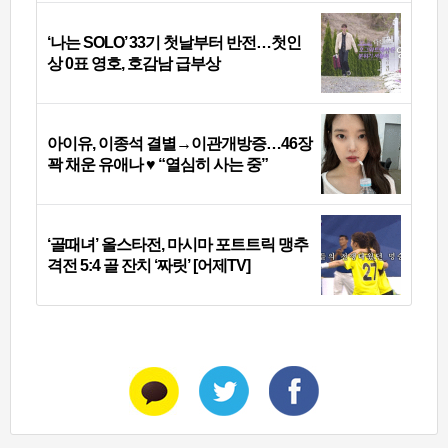
‘나는 SOLO’ 33기 첫날부터 반전…첫인
상 0표 영호, 호감남 급부상
아이유, 이종석 결별→이관개방증…46장
꽉 채운 유애나 ♥ “열심히 사는 중”
‘골때녀’ 올스타전, 마시마 포트트릭 맹추
격전 5:4 골 잔치 ‘짜릿’ [어제TV]