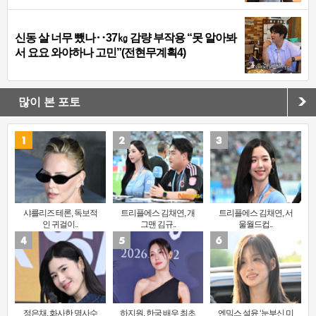
신동 살 너무 뺐나‥37㎏ 감량 부작용 “못 알아봐
서 요요 와야하나 고민”(전현무계획4)
많이 본 포토
샤를리즈 테론, 독보적
트리플에스 김채연, 개
트리플에스 김채연, 서
인 귀걸이..
그맨 김규..
울월드컵..
정은채, 화사한 명사수
하지원, 한국 배우 최초
엔믹스 설윤 ‘눈부신 미