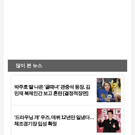
많이 본 뉴스
박주호 딸 나은 ‘골때녀’ 관중석 등장, 김
민재 복제인간 보고 혼란 [결정적장면]
‘드라우닝 걔’ 우즈, 데뷔 12년만 일냈다…
체조경기장 입성 확정