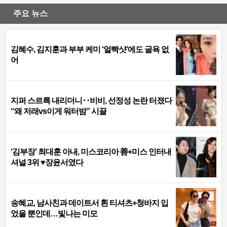
주요 뉴스
김혜수, 김지훈과 부부 케미 ‘얼빡샷’에도 굴욕 없
어
지퍼 스르륵 내리더니‥비비, 선정성 논란 터졌다
“왜 저래vs이게 워터밤” 시끌
‘김부장’ 최대훈 아내, 미스코리아 善+미스 인터내
셔널 3위 ♥장윤서였다
송혜교, 남사친과 데이트서 흰 티셔츠+청바지 입
었을 뿐인데…빛나는 미모