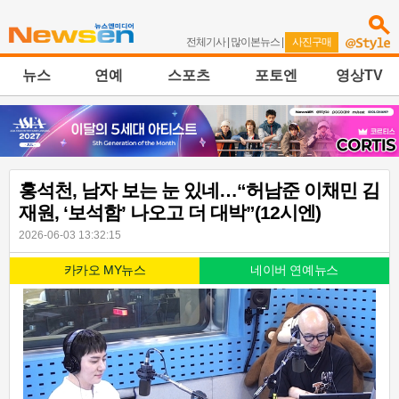
전체기사
|
많이본뉴스
|
사진구매
뉴스
연예
스포츠
포토엔
영상TV
홍석천, 남자 보는 눈 있네…“허남준 이채민 김
재원, ‘보석함’ 나오고 더 대박”(12시엔)
2026-06-03 13:32:15
카카오 MY뉴스
네이버 연예뉴스