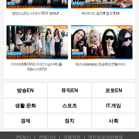
방탄소년단, 시대가 ‘BTS’ 원해🎵 ..
에이티즈, 둠칫❣️ 둠칫❣&#..
미야오(MEOVV), 미모가 넘사벽 (출
에스파(aespa), 죄송해요🥺🎤마이..
국)[뉴스엔TV]
방송EN
뮤직EN
포토EN
생활.문화
스포츠
IT.게임
경제
정치
사회
PC보기
|
전체기사
|
이용약관
|
개인정보처리방침