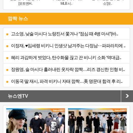
[포토엔H..
MLB 시..
소’[포..
깜짝 뉴스
고소영, 낮술 마시다 노량진서 쫓겨나 “점심 때 4병 마셔”(바..
이정재, ♥임세령 비키니 인생샷 남겨주는 다정남‥파파라치에 ..
혜리 과감하게 벗었다, 탄수화물 끊고 끈 비니키 소화 ‘역대급..
장원영, 술 마시다 흘러내린 옷자락 깜짝…리즈 갱신한 인형 비..
이동국 딸 재시, 파격 비키니 자태 깜짝…美 명문대 합격 후 리..
뉴스엔TV