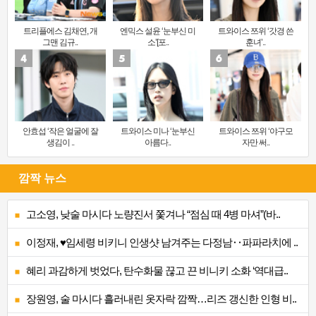
트리플에스 김채연, 개
엔믹스 설윤 ‘눈부신 미
트와이스 쯔위 ‘갓경 쓴
그맨 김규..
소’[포..
훈녀’..
안효섭 ‘작은 얼굴에 잘
트와이스 미나 ‘눈부신
트와이스 쯔위 ‘야구모
생김이 ..
아름다..
자만 써..
깜짝 뉴스
고소영, 낮술 마시다 노량진서 쫓겨나 “점심 때 4병 마셔”(바..
이정재, ♥임세령 비키니 인생샷 남겨주는 다정남‥파파라치에 ..
혜리 과감하게 벗었다, 탄수화물 끊고 끈 비니키 소화 ‘역대급..
장원영, 술 마시다 흘러내린 옷자락 깜짝…리즈 갱신한 인형 비..