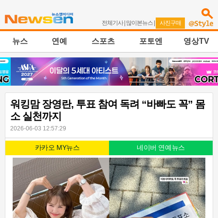
전체기사
|
많이본뉴스
|
사진구매
뉴스
연예
스포츠
포토엔
영상TV
워킹맘 장영란, 투표 참여 독려 “바빠도 꼭” 몸
소 실천까지
2026-06-03 12:57:29
카카오 MY뉴스
네이버 연예뉴스