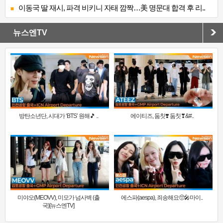
이동국 딸 재시, 파격 비키니 자태 깜짝…美 명문대 합격 후 리..
뉴스엔TV
방탄소년단, 시대가 ‘BTS’ 원해🎵 ..
에이티즈, 둠칫❣️ 둠칫❣&#..
미야오(MEOVV), 미모가 넘사벽 (출
에스파(aespa), 죄송해요🥺🎤마이..
국)[뉴스엔TV]