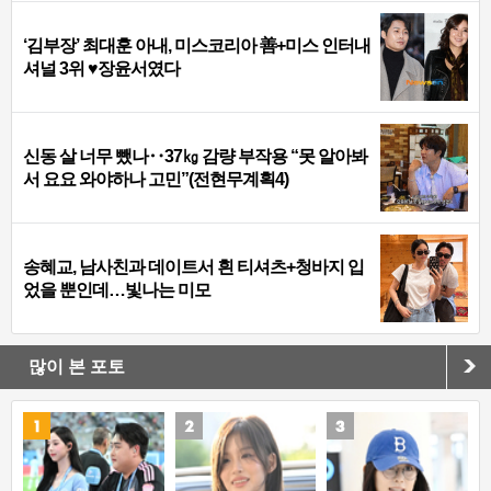
‘김부장’ 최대훈 아내, 미스코리아 善+미스 인터내
셔널 3위 ♥장윤서였다
신동 살 너무 뺐나‥37㎏ 감량 부작용 “못 알아봐
서 요요 와야하나 고민”(전현무계획4)
송혜교, 남사친과 데이트서 흰 티셔츠+청바지 입
었을 뿐인데…빛나는 미모
많이 본 포토