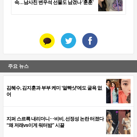
속…남사친 변우석 선물도 남겼나 ‘훈훈’
주요 뉴스
김혜수, 김지훈과 부부 케미 ‘얼빡샷’에도 굴욕 없
어
지퍼 스르륵 내리더니‥비비, 선정성 논란 터졌다
“왜 저래vs이게 워터밤” 시끌