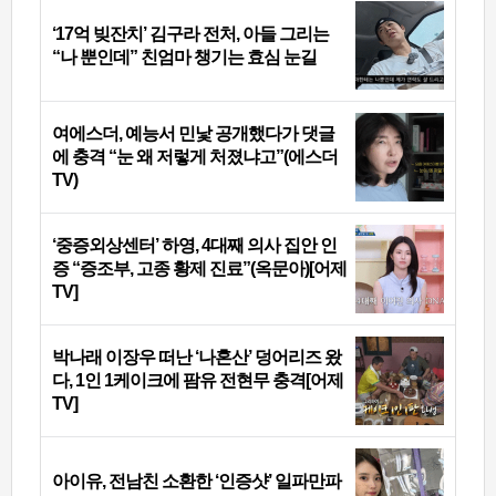
‘17억 빚잔치’ 김구라 전처, 아들 그리는
“나 뿐인데” 친엄마 챙기는 효심 눈길
여에스더, 예능서 민낯 공개했다가 댓글
에 충격 “눈 왜 저렇게 처졌냐고”(에스더
TV)
‘중증외상센터’ 하영, 4대째 의사 집안 인
증 “증조부, 고종 황제 진료”(옥문아)[어제
TV]
박나래 이장우 떠난 ‘나혼산’ 덩어리즈 왔
다, 1인 1케이크에 팜유 전현무 충격[어제
TV]
아이유, 전남친 소환한 ‘인증샷’ 일파만파