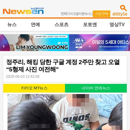
전체기사
|
많이본뉴스
|
사진구매
뉴스
연예
스포츠
포토엔
영상TV
정주리, 해킹 당한 구글 계정 2주만 찾고 오열
“5형제 사진 여전해”
2026-06-03 12:43:58
카카오 MY뉴스
네이버 연예뉴스