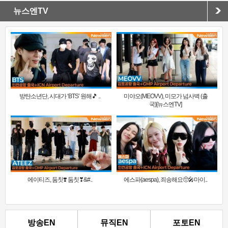
뉴스엔TV
방탄소년단, 시대가 ‘BTS’ 원해🎵 ..
미야오(MEOVV), 미모가 넘사벽 (출
국)[뉴스엔TV]
에이티즈, 둠칫❣️ 둠칫❣&#..
에스파(aespa), 죄송해요🥺🎤마이..
방송EN
뮤직EN
포토EN