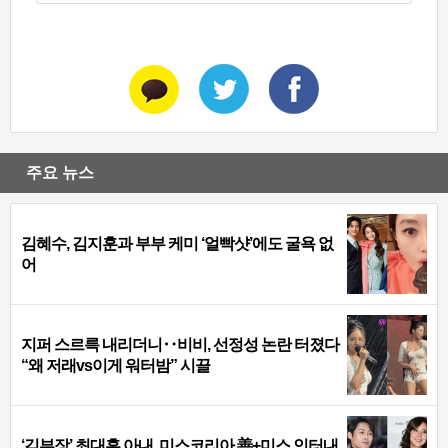
주요 뉴스
김혜수, 김지훈과 부부 케미 ‘얼빡샷’에도 굴욕 없
어
지퍼 스르륵 내리더니‥비비, 선정성 논란 터졌다
“왜 저래vs이게 워터밤” 시끌
‘김부장’ 최대훈 아내, 미스코리아 善+미스 인터내