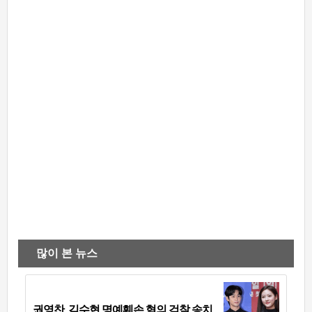
많이 본 뉴스
권영찬, 김수현 명예훼손 혐의 검찰 송치