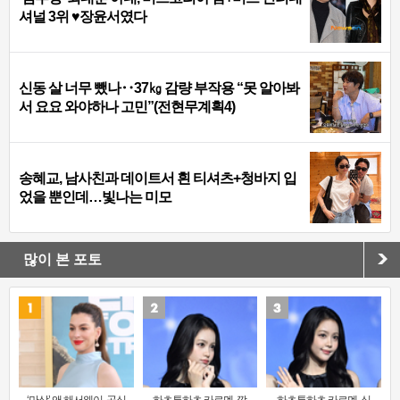
셔널 3위 ♥장윤서였다
신동 살 너무 뺐나‥37㎏ 감량 부작용 “못 알아봐
서 요요 와야하나 고민”(전현무계획4)
송혜교, 남사친과 데이트서 흰 티셔츠+청바지 입
었을 뿐인데…빛나는 미모
많이 본 포토