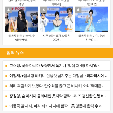
‘만삭’ 앤 해서웨이, 공식
하츠투하츠 카르멘, 깜
하츠투하츠 카르멘, 싱
석상..
찍하게 [..
그럽게 인..
하츠투하츠 카르멘, 우
시온-이안-성찬, 상큼한
하츠투하츠 이안, 우아
아한 런웨..
‘2026 ..
한 MC 드..
깜짝 뉴스
고소영, 낮술 마시다 노량진서 쫓겨나 “점심 때 4병 마셔”(바..
이정재, ♥임세령 비키니 인생샷 남겨주는 다정남‥파파라치에 ..
혜리 과감하게 벗었다, 탄수화물 끊고 끈 비니키 소화 ‘역대급..
장원영, 술 마시다 흘러내린 옷자락 깜짝…리즈 갱신한 인형 비..
이동국 딸 재시, 파격 비키니 자태 깜짝…美 명문대 합격 후 리..