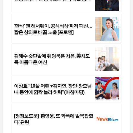
‘만삭’ 앤 해서웨이, 공식석상 파격 패션…
짧은 상의로 배꼽 노출 [포토엔]
김혜수 숏단발에 웨딩룩은 처음, 美치도
록 아름다운 여신
이상호 “10살 어린 ♥김자연, 장인·장모님
내 동안에 깜짝 놀라 허락”(아침마당)
[정정보도문] ‘황영웅, 또 학폭에 발목잡혔
다’ 관련