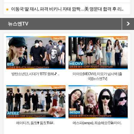
이동국 딸 재시, 파격 비키니 자태 깜짝…美 명문대 합격 후 리..
뉴스엔TV
방탄소년단, 시대가 ‘BTS’ 원해🎵 ..
미야오(MEOVV), 미모가 넘사벽 (출
국)[뉴스엔TV]
에이티즈, 둠칫❣️ 둠칫❣&#..
에스파(aespa), 죄송해요🥺🎤마이..