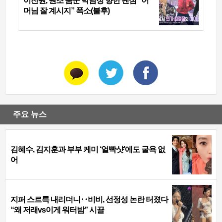
이찬원, 원조 춤꾼 박남정 향한 팬심 “어
머님 잘 계시지” 폭소(불후)
주요 뉴스
김혜수, 김지훈과 부부 케미 ‘얼빡샷’에도 굴욕 없
어
지퍼 스르륵 내리더니‥비비, 선정성 논란 터졌다
“왜 저래vs이게 워터밤” 시끌