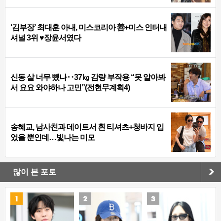
‘김부장’ 최대훈 아내, 미스코리아 善+미스 인터내
셔널 3위 ♥장윤서였다
신동 살 너무 뺐나‥37㎏ 감량 부작용 “못 알아봐
서 요요 와야하나 고민”(전현무계획4)
송혜교, 남사친과 데이트서 흰 티셔츠+청바지 입
었을 뿐인데…빛나는 미모
많이 본 포토