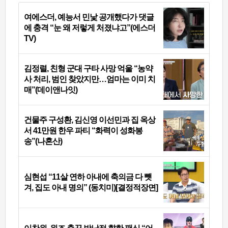
여에스더, 예능서 민낯 공개했다가 댓글
에 충격 “눈 왜 저렇게 처졌냐고”(에스더
TV)
김정렬, 친형 군대 구타 사망 억울 “농약
사 처리, 범인 찾았지만…엄마는 이미 치
매”(데이앤나잇)
건물주 구성환, 김신영 이선민과 집 옥상
서 41만원 한우 파티 “화력이 성화봉
송”(나혼산)
심현섭 “11살 연하 아내에 축의금 다 뺏
겨, 집도 아내 명의” (동치미)[결정적장면]