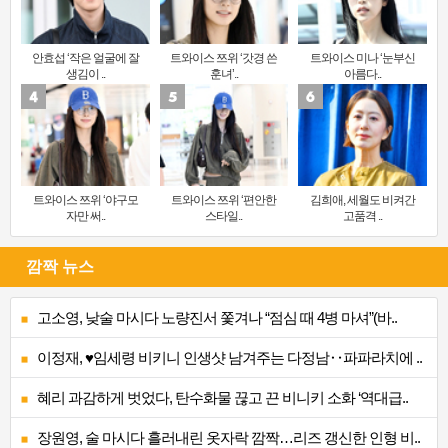
안효섭 ‘작은 얼굴에 잘
트와이스 쯔위 ‘갓경 쓴
트와이스 미나 ‘눈부신
생김이 ..
훈녀’..
아름다..
트와이스 쯔위 ‘야구모
트와이스 쯔위 ‘편안한
김희애, 세월도 비켜간
자만 써..
스타일..
고품격 ..
깜짝 뉴스
고소영, 낮술 마시다 노량진서 쫓겨나 “점심 때 4병 마셔”(바..
이정재, ♥임세령 비키니 인생샷 남겨주는 다정남‥파파라치에 ..
혜리 과감하게 벗었다, 탄수화물 끊고 끈 비니키 소화 ‘역대급..
장원영, 술 마시다 흘러내린 옷자락 깜짝…리즈 갱신한 인형 비..