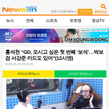
전체기사
|
많이본뉴스
|
사진구매
뉴스
연예
스포츠
포토엔
영상TV
홍석천 “GD, 모시고 싶은 첫 번째 ‘보석’…박보
검 서강준 카드도 있어”(12시엔)
2026-06-03 13:22:46
카카오 MY뉴스
네이버 연예뉴스