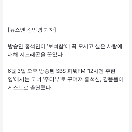
[뉴스엔 강민경 기자]
방송인 홍석천이 '보석함'에 꼭 모시고 싶은 사람에
대해 지드래곤을 꼽았다.
6월 3일 오후 방송된 SBS 파워FM '12시엔 주현
영'에서는 코너 '주터뷰'로 꾸며져 홍석천, 김똘똘이
게스트로 출연했다.