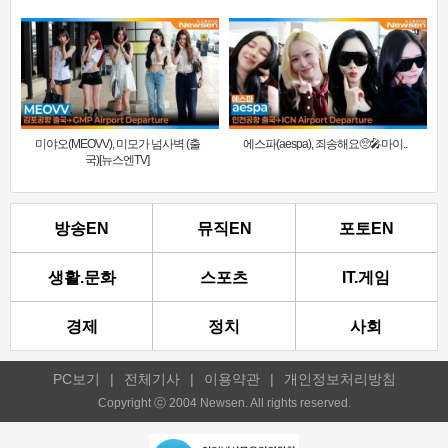
미야오(MEOVV), 미모가 넘사벽 (출
에스파(aespa), 죄송해요🥺🎤마이..
국)[뉴스엔TV]
방송EN
뮤직EN
포토EN
생활.문화
스포츠
IT.게임
경제
정치
사회
PC보기
|
전체기사
|
이용약관
|
개인정보처리방침
Copyright ⓒ 2004 Newsen. All rights reserved.