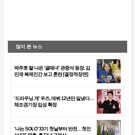
많이 본 뉴스
박주호 딸 나은 ‘골때녀’ 관중석 등장, 김
민재 복제인간 보고 혼란 [결정적장면]
‘드라우닝 걔’ 우즈, 데뷔 12년만 일냈다…
체조경기장 입성 확정
‘나는 SOLO’ 33기 첫날부터 반전…첫인