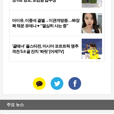
상 0표 영호, 호감남 급부상
아이유, 이종석 결별→이관개방증…46장
꽉 채운 유애나 ♥ “열심히 사는 중”
‘골때녀’ 올스타전, 마시마 포트트릭 맹추
격전 5:4 골 잔치 ‘짜릿’ [어제TV]
주요 뉴스