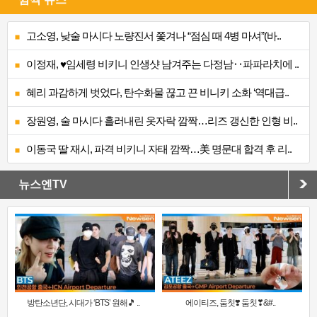
고소영, 낮술 마시다 노량진서 쫓겨나 “점심 때 4병 마셔”(바..
이정재, ♥임세령 비키니 인생샷 남겨주는 다정남‥파파라치에 ..
혜리 과감하게 벗었다, 탄수화물 끊고 끈 비니키 소화 ‘역대급..
장원영, 술 마시다 흘러내린 옷자락 깜짝…리즈 갱신한 인형 비..
이동국 딸 재시, 파격 비키니 자태 깜짝…美 명문대 합격 후 리..
뉴스엔TV
방탄소년단, 시대가 ‘BTS’ 원해🎵 ..
에이티즈, 둠칫❣️ 둠칫❣&#..