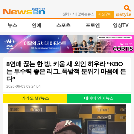
전체기사
|
많이본뉴스
|
사진구매
뉴스
연예
스포츠
포토엔
영상TV
8연패 끊는 한 방, 키움 새 외인 히우라 “KBO
는 투수력 좋은 리그..폭발적 분위기 마음에 든
다”
2026-06-03 09:24:04
카카오 MY뉴스
네이버 연예뉴스