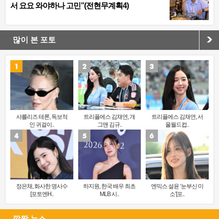
서 요요 와야하나 고민”(전현무계획4)
많이 본 포토
샤를리즈 테론, 독보적
트리플에스 김채연, 개
트리플에스 김채연, 서
인 귀걸이..
그맨 김규..
울월드컵..
정은채, 화사한 명사수
하지원, 한국 배우 최초
엔믹스 설윤 ‘눈부신 미
[포토엔H..
MLB 시..
소’[포..
깜짝 뉴스