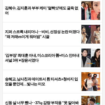
김혜수, 김지훈과 부부 케미 ‘얼빡샷’에도 굴욕 없
어
지퍼 스르륵 내리더니‥비비, 선정성 논란 터졌다
“왜 저래vs이게 워터밤” 시끌
‘김부장’ 최대훈 아내, 미스코리아 善+미스 인터내
셔널 3위 ♥장윤서였다
송혜교, 남사친과 데이트서 흰 티셔츠+청바지 입
었을 뿐인데…빛나는 미모
신동 살 너무 뺐나‥37㎏ 감량 부작용 “못 알아봐