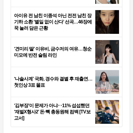
아이유 전 남친 이종석 아닌 전전 남친 장
기하 소환 ‘별일 없이 산다’ 선곡…46장에
꾹 눌러 담은 근황
‘견미리 딸’ 이유비, 금수저의 여유…청순
미모에 반전 슬림 라인
‘나솔사계’ 국화, 경수와 결별 후 재출연…
첫인상 3표 몰표
‘김부장’이 문제가 아냐‥11% 섭섭했던
‘재벌X형사2’ 돈·빽 총동원해 컴백 [TV보
고서]