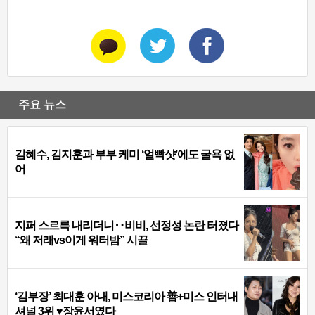
주요 뉴스
김혜수, 김지훈과 부부 케미 ‘얼빡샷’에도 굴욕 없
어
지퍼 스르륵 내리더니‥비비, 선정성 논란 터졌다
“왜 저래vs이게 워터밤” 시끌
‘김부장’ 최대훈 아내, 미스코리아 善+미스 인터내
셔널 3위 ♥장윤서였다