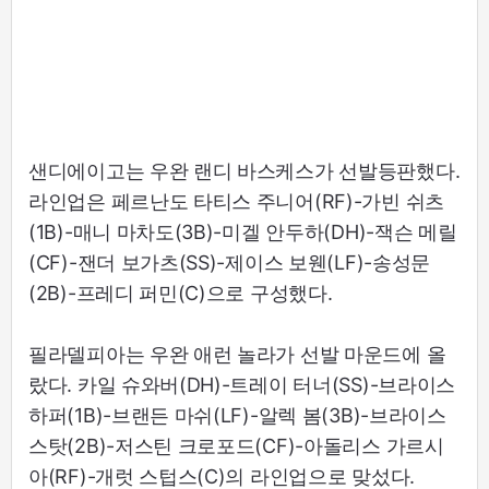
샌디에이고는 우완 랜디 바스케스가 선발등판했다.
라인업은 페르난도 타티스 주니어(RF)-가빈 쉬츠
(1B)-매니 마차도(3B)-미겔 안두하(DH)-잭슨 메릴
(CF)-잰더 보가츠(SS)-제이스 보웬(LF)-송성문
(2B)-프레디 퍼민(C)으로 구성했다.
필라델피아는 우완 애런 놀라가 선발 마운드에 올
랐다. 카일 슈와버(DH)-트레이 터너(SS)-브라이스
하퍼(1B)-브랜든 마쉬(LF)-알렉 봄(3B)-브라이스
스탓(2B)-저스틴 크로포드(CF)-아돌리스 가르시
아(RF)-개럿 스텁스(C)의 라인업으로 맞섰다.