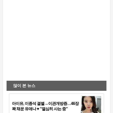
많이 본 뉴스
아이유, 이종석 결별→이관개방증…46장
꽉 채운 유애나 ♥ “열심히 사는 중”