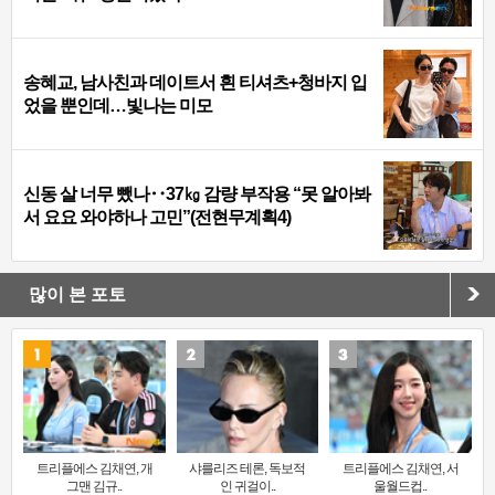
송혜교, 남사친과 데이트서 흰 티셔츠+청바지 입
었을 뿐인데…빛나는 미모
신동 살 너무 뺐나‥37㎏ 감량 부작용 “못 알아봐
서 요요 와야하나 고민”(전현무계획4)
많이 본 포토
트리플에스 김채연, 개
샤를리즈 테론, 독보적
트리플에스 김채연, 서
그맨 김규..
인 귀걸이..
울월드컵..