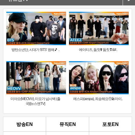
방탄소년단, 시대가 ‘BTS’ 원해🎵 ..
에이티즈, 둠칫❣️ 둠칫❣&#..
미야오(MEOVV), 미모가 넘사벽 (출
에스파(aespa), 죄송해요🥺🎤마이..
국)[뉴스엔TV]
방송EN
뮤직EN
포토EN