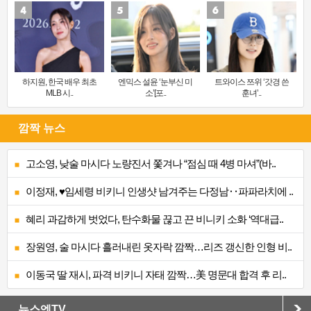
하지원, 한국 배우 최초
엔믹스 설윤 ‘눈부신 미
트와이스 쯔위 ‘갓경 쓴
MLB 시..
소’[포..
훈녀’..
깜짝 뉴스
고소영, 낮술 마시다 노량진서 쫓겨나 “점심 때 4병 마셔”(바..
이정재, ♥임세령 비키니 인생샷 남겨주는 다정남‥파파라치에 ..
혜리 과감하게 벗었다, 탄수화물 끊고 끈 비니키 소화 ‘역대급..
장원영, 술 마시다 흘러내린 옷자락 깜짝…리즈 갱신한 인형 비..
이동국 딸 재시, 파격 비키니 자태 깜짝…美 명문대 합격 후 리..
뉴스엔TV