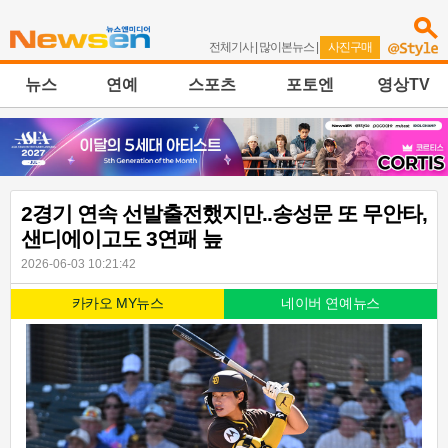
전체기사
|
많이본뉴스
|
사진구매
뉴스
연예
스포츠
포토엔
영상TV
2경기 연속 선발출전했지만..송성문 또 무안타,
샌디에이고도 3연패 늪
2026-06-03 10:21:42
카카오 MY뉴스
네이버 연예뉴스