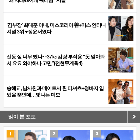
“왜 저래vs이게 워터밤” 시끌
‘김부장’ 최대훈 아내, 미스코리아 善+미스 인터내
셔널 3위 ♥장윤서였다
신동 살 너무 뺐나‥37㎏ 감량 부작용 “못 알아봐
서 요요 와야하나 고민”(전현무계획4)
송혜교, 남사친과 데이트서 흰 티셔츠+청바지 입
었을 뿐인데…빛나는 미모
많이 본 포토