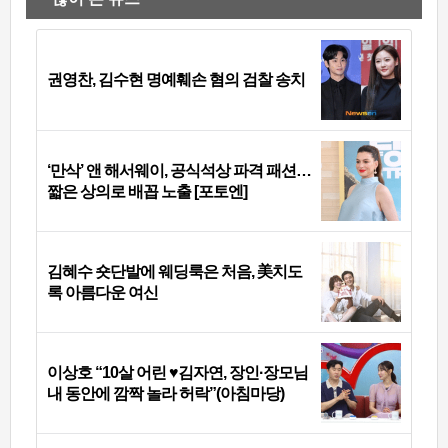
권영찬, 김수현 명예훼손 혐의 검찰 송치
‘만삭’ 앤 해서웨이, 공식석상 파격 패션…
짧은 상의로 배꼽 노출 [포토엔]
김혜수 숏단발에 웨딩룩은 처음, 美치도
록 아름다운 여신
이상호 “10살 어린 ♥김자연, 장인·장모님
내 동안에 깜짝 놀라 허락”(아침마당)