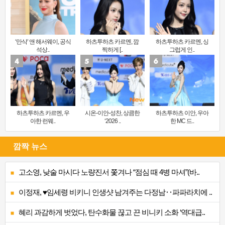
‘만삭’ 앤 해서웨이, 공식
하츠투하츠 카르멘, 깜
하츠투하츠 카르멘, 싱
석상..
찍하게 [..
그럽게 인..
하츠투하츠 카르멘, 우
시온-이안-성찬, 상큼한
하츠투하츠 이안, 우아
아한 런웨..
‘2026 ..
한 MC 드..
깜짝 뉴스
고소영, 낮술 마시다 노량진서 쫓겨나 “점심 때 4병 마셔”(바..
이정재, ♥임세령 비키니 인생샷 남겨주는 다정남‥파파라치에 ..
혜리 과감하게 벗었다, 탄수화물 끊고 끈 비니키 소화 ‘역대급..