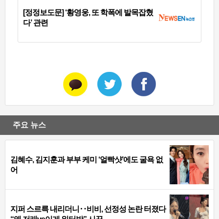
[정정보도문] ‘황영웅, 또 학폭에 발목잡혔
다’ 관련
주요 뉴스
김혜수, 김지훈과 부부 케미 ‘얼빡샷’에도 굴욕 없
어
지퍼 스르륵 내리더니‥비비, 선정성 논란 터졌다