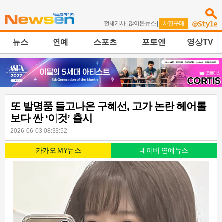
전체기사
|
많이본뉴스
|
사진구매
뉴스
연예
스포츠
포토엔
영상TV
또 발명품 들고나온 구혜선, 고가 논란 헤어롤
보다 싼 ‘이것’ 출시
2026-06-03 08:33:52
카카오 MY뉴스
네이버 연예뉴스