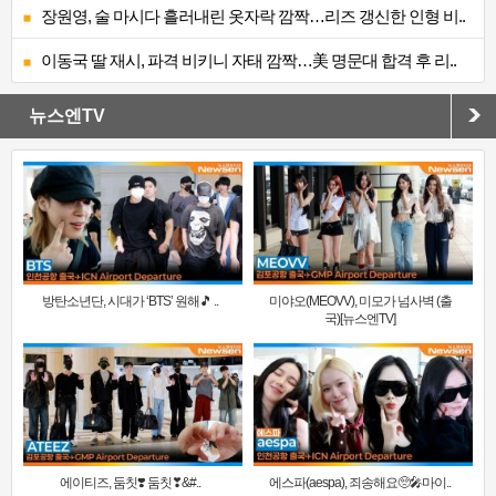
장원영, 술 마시다 흘러내린 옷자락 깜짝…리즈 갱신한 인형 비..
이동국 딸 재시, 파격 비키니 자태 깜짝…美 명문대 합격 후 리..
뉴스엔TV
방탄소년단, 시대가 ‘BTS’ 원해🎵 ..
미야오(MEOVV), 미모가 넘사벽 (출
국)[뉴스엔TV]
에이티즈, 둠칫❣️ 둠칫❣&#..
에스파(aespa), 죄송해요🥺🎤마이..