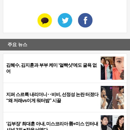
주요 뉴스
김혜수, 김지훈과 부부 케미 ‘얼빡샷’에도 굴욕 없
어
지퍼 스르륵 내리더니‥비비, 선정성 논란 터졌다
“왜 저래vs이게 워터밤” 시끌
‘김부장’ 최대훈 아내, 미스코리아 善+미스 인터내
셔널 3위 ♥장윤서였다