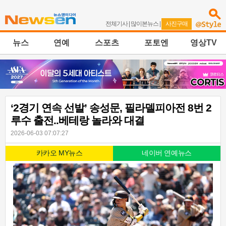
전체기사
|
많이본뉴스
|
사진구매
뉴스
연예
스포츠
포토엔
영상TV
‘2경기 연속 선발’ 송성문, 필라델피아전 8번 2
루수 출전..베테랑 놀라와 대결
2026-06-03 07:07:27
카카오 MY뉴스
네이버 연예뉴스