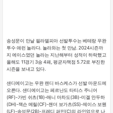
송성문이 만날 필라델피아 선발투수는 베테랑 우완
투수 애런 놀라다. 놀라와는 첫 만남. 2024시즌까
지 에이스였던 놀라는 지난해부터 성적이 하락했고
올해도 11경기 3승 4패, 평균자책점 5.72로 부진한
시즌을 보내고 있다.
샌디에이고는 우완 랜디 바스케스가 선발 마운드에
오른다. 샌디에이고는 페르난도 타티스 주니어
(RF)-가빈 쉬츠(1B)-매니 마차도(3B)-미겔 안두하
(DH)-잭슨 메릴(CF)-잰더 보가츠(SS)-제이스 보웬
(LF)-송성문(2B)-프레디 퍼민(C)의 라인업으로 나