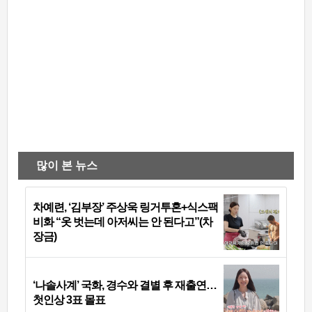
많이 본 뉴스
차예련, ‘김부장’ 주상욱 링거투혼+식스팩
비화 “옷 벗는데 아저씨는 안 된다고”(차
장금)
‘나솔사계’ 국화, 경수와 결별 후 재출연…
첫인상 3표 몰표