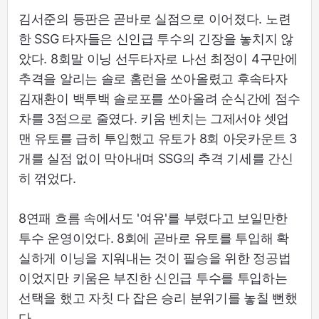
김서준의 등판은 곧바로 실점으로 이어졌다. 노련
한 SSG 타자들은 신인급 투수의 긴장을 놓치지 않
았다. 8회말 이닝 선두타자로 나선 최정이 4구만에
추격을 알리는 솔로 홈런을 쏘아올렸고 후속타자
김재환이 백투백 솔로포를 쏘아올려 순식간에 점수
차를 3점으로 줄였다. 키움 벤치는 그제서야 셋업
맨 유토를 급히 투입했고 유토가 8회 아웃카운트 3
개를 실점 없이 막아내며 SSG의 추격 기세를 간신
히 꺾었다.
8연패 흐름 속에서도 '여유'를 부렸다고 보일만한
투수 운영이었다. 8회에 곧바로 유토를 투입해 확
실하게 이닝을 지워내는 것이 필승을 위한 정공법
이었지만 키움은 부진한 신인급 투수를 투입하는
선택을 했고 자칫 다 잡은 승리 분위기를 놓칠 뻔했
다.