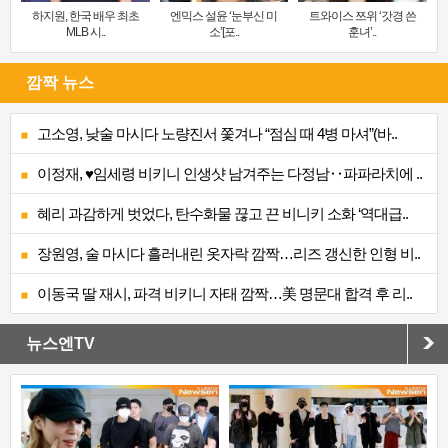
하지원, 한국 배우 최초
엔믹스 설윤 ‘눈부신 미
트와이스 쯔위 ‘갓경 쓴
MLB 시..
소’[포..
훈녀’..
깜짝 뉴스
고소영, 낮술 마시다 노량진서 쫓겨나 “점심 때 4병 마셔”(바..
이정재, ♥임세령 비키니 인생샷 남겨주는 다정남‥파파라치에 ..
혜리 과감하게 벗었다, 탄수화물 끊고 끈 비니키 소화 ‘역대급..
장원영, 술 마시다 흘러내린 옷자락 깜짝…리즈 갱신한 인형 비..
이동국 딸 재시, 파격 비키니 자태 깜짝…美 명문대 합격 후 리..
뉴스엔TV