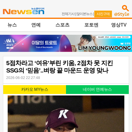
전체기사
|
많이본뉴스
|
사진구매
뉴스
연예
스포츠
포토엔
영상TV
5점차라고 ‘여유’부린 키움, 2점차 못 지킨
SSG의 ‘믿음’..벼랑 끝 마운드 운영 맞나
2026-06-02 22:27:48
카카오 MY뉴스
네이버 연예뉴스