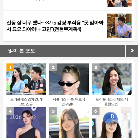
신동 살 너무 뺐나‥37㎏ 감량 부작용 “못 알아봐
서 요요 와야하나 고민”(전현무계획4)
많이 본 포토
트리플에스 김채연, 개
샤를리즈 테론, 독보적
트리플에스 김채연, 서
그맨 김규..
인 귀걸이..
울월드컵..