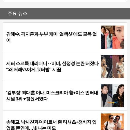
주요 뉴스
김혜수, 김지훈과 부부 케미 ‘얼빡샷’에도 굴욕 없
어
지퍼 스르륵 내리더니‥비비, 선정성 논란 터졌다
“왜 저래vs이게 워터밤” 시끌
‘김부장’ 최대훈 아내, 미스코리아 善+미스 인터내
셔널 3위 ♥장윤서였다
송혜교, 남사친과 데이트서 흰 티셔츠+청바지 입
었을 뿐인데…빛나는 미모