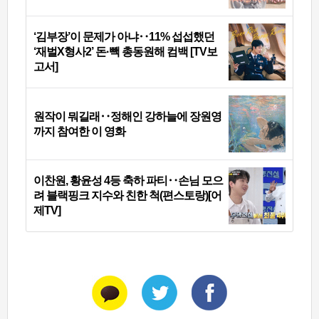
‘김부장’이 문제가 아냐‥11% 섭섭했던
‘재벌X형사2’ 돈·빽 총동원해 컴백 [TV보
고서]
원작이 뭐길래‥정해인 강하늘에 장원영
까지 참여한 이 영화
이찬원, 황윤성 4등 축하 파티‥손님 모으
려 블랙핑크 지수와 친한 척(편스토랑)[어
제TV]