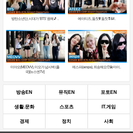
방탄소년단, 시대가 ‘BTS’ 원해🎵 ..
에이티즈, 둠칫❣️ 둠칫❣&#..
미야오(MEOVV), 미모가 넘사벽 (출
에스파(aespa), 죄송해요🥺🎤마이..
국)[뉴스엔TV]
방송EN
뮤직EN
포토EN
생활.문화
스포츠
IT.게임
경제
정치
사회