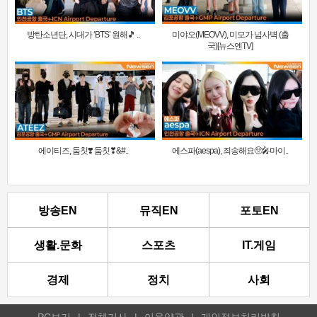
방탄소년단, 시대가 ‘BTS’ 원해🎵 ..
미야오(MEOVV), 미모가 넘사벽 (출
국)[뉴스엔TV]
에이티즈, 둠칫❣️ 둠칫❣&#..
에스파(aespa), 죄송해요🥺🎤마이..
방송EN
뮤직EN
포토EN
생활.문화
스포츠
IT.게임
경제
정치
사회
PC보기
|
전체기사
|
이용약관
|
개인정보처리방침