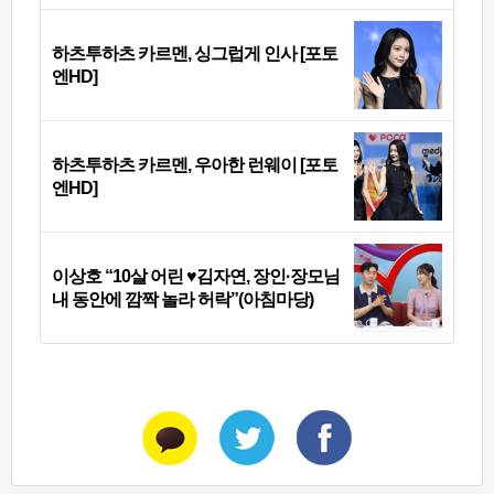
하츠투하츠 카르멘, 싱그럽게 인사 [포토
엔HD]
하츠투하츠 카르멘, 우아한 런웨이 [포토
엔HD]
이상호 “10살 어린 ♥김자연, 장인·장모님
내 동안에 깜짝 놀라 허락”(아침마당)