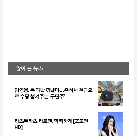
많이 본 뉴스
임영웅, 돈 다발 꺼냈다…즉석서 현금으
로 수당 챙겨주는 ‘구단주’
하츠투하츠 카르멘, 깜찍하게 [포토엔
HD]