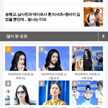
송혜교, 남사친과 데이트서 흰 티셔츠+청바지 입
었을 뿐인데…빛나는 미모
많이 본 포토
하츠투하츠 카르멘, 깜
하츠투하츠 카르멘, 싱
하츠투하츠 카르멘, 우
찍하게 [..
그럽게 인..
아한 런웨..