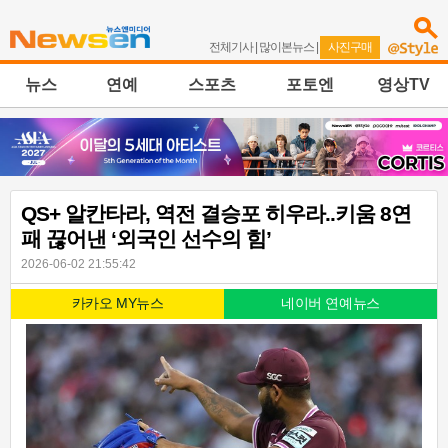
전체기사
|
많이본뉴스
|
사진구매
뉴스
연예
스포츠
포토엔
영상TV
QS+ 알칸타라, 역전 결승포 히우라..키움 8연
패 끊어낸 ‘외국인 선수의 힘’
2026-06-02 21:55:42
카카오 MY뉴스
네이버 연예뉴스