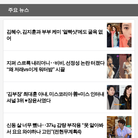
주요 뉴스
김혜수, 김지훈과 부부 케미 ‘얼빡샷’에도 굴욕 없
어
지퍼 스르륵 내리더니‥비비, 선정성 논란 터졌다
“왜 저래vs이게 워터밤” 시끌
‘김부장’ 최대훈 아내, 미스코리아 善+미스 인터내
셔널 3위 ♥장윤서였다
신동 살 너무 뺐나‥37㎏ 감량 부작용 “못 알아봐
서 요요 와야하나 고민”(전현무계획4)