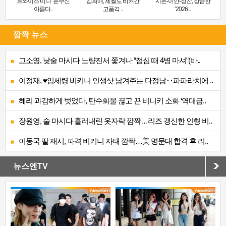
트와이스 미나 ‘눈부신
김희애, 세월도 비켜간
시온-이안-성찬, 상큼한
아름다..
고품격 ..
‘2026 ..
깜짝 뉴스
고소영, 낮술 마시다 노량진서 쫓겨나 “점심 때 4병 마셔”(바..
이정재, ♥임세령 비키니 인생샷 남겨주는 다정남‥파파라치에 ..
혜리 과감하게 벗었다, 탄수화물 끊고 끈 비니키 소화 ‘역대급..
장원영, 술 마시다 흘러내린 옷자락 깜짝…리즈 갱신한 인형 비..
이동국 딸 재시, 파격 비키니 자태 깜짝…美 명문대 합격 후 리..
뉴스엔TV