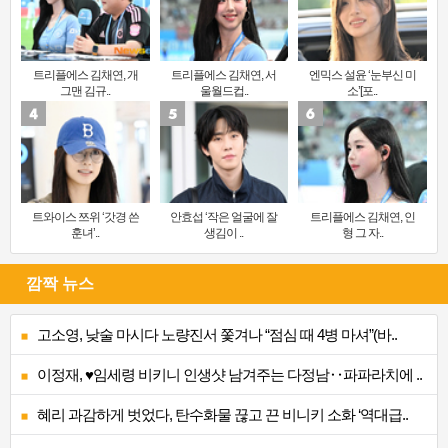
트리플에스 김채연, 개
트리플에스 김채연, 서
엔믹스 설윤 ‘눈부신 미
그맨 김규..
울월드컵..
소’[포..
트와이스 쯔위 ‘갓경 쓴
안효섭 ‘작은 얼굴에 잘
트리플에스 김채연, 인
훈녀’..
생김이 ..
형 그 자..
깜짝 뉴스
고소영, 낮술 마시다 노량진서 쫓겨나 “점심 때 4병 마셔”(바..
이정재, ♥임세령 비키니 인생샷 남겨주는 다정남‥파파라치에 ..
혜리 과감하게 벗었다, 탄수화물 끊고 끈 비니키 소화 ‘역대급..