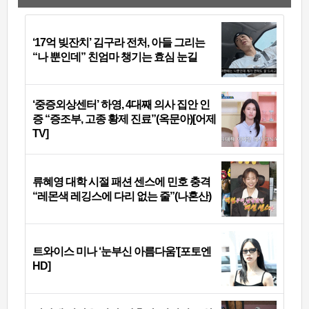
‘17억 빚잔치’ 김구라 전처, 아들 그리는
“나 뿐인데” 친엄마 챙기는 효심 눈길
‘중증외상센터’ 하영, 4대째 의사 집안 인
증 “증조부, 고종 황제 진료”(옥문아)[어제
TV]
류혜영 대학 시절 패션 센스에 민호 충격
“레몬색 레깅스에 다리 없는 줄”(나혼산)
트와이스 미나 ‘눈부신 아름다움’[포토엔
HD]