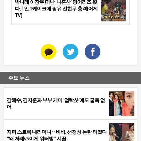
박나래 이장우 떠난 ‘나혼산’ 덩어리즈 왔
다, 1인 1케이크에 팜유 전현무 충격[어제
TV]
주요 뉴스
김혜수, 김지훈과 부부 케미 ‘얼빡샷’에도 굴욕 없
어
지퍼 스르륵 내리더니‥비비, 선정성 논란 터졌다
“왜 저래vs이게 워터밤” 시끌