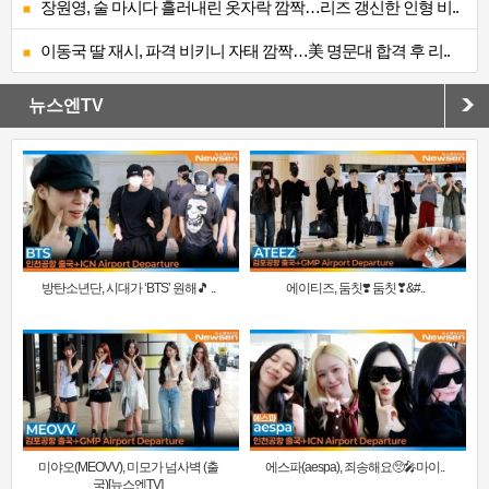
장원영, 술 마시다 흘러내린 옷자락 깜짝…리즈 갱신한 인형 비..
이동국 딸 재시, 파격 비키니 자태 깜짝…美 명문대 합격 후 리..
뉴스엔TV
방탄소년단, 시대가 ‘BTS’ 원해🎵 ..
에이티즈, 둠칫❣️ 둠칫❣&#..
미야오(MEOVV), 미모가 넘사벽 (출
에스파(aespa), 죄송해요🥺🎤마이..
국)[뉴스엔TV]