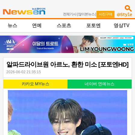
전체기사
|
많이본뉴스
|
사진구매
뉴스
연예
스포츠
포토엔
영상TV
알파드라이브원 아르노, 환한 미소 [포토엔HD]
2026-06-02 21:35:15
카카오 MY뉴스
네이버 연예뉴스