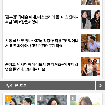
‘김부장’ 최대훈 아내, 미스코리아 善+미스 인터내
셔널 3위 ♥장윤서였다
신동 살 너무 뺐나‥37㎏ 감량 부작용 “못 알아봐
서 요요 와야하나 고민”(전현무계획4)
송혜교, 남사친과 데이트서 흰 티셔츠+청바지 입
었을 뿐인데…빛나는 미모
많이 본 포토