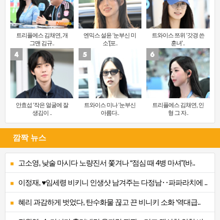
트리플에스 김채연, 개
엔믹스 설윤 ‘눈부신 미
트와이스 쯔위 ‘갓경 쓴
그맨 김규..
소’[포..
훈녀’..
안효섭 ‘작은 얼굴에 잘
트와이스 미나 ‘눈부신
트리플에스 김채연, 인
생김이 ..
아름다..
형 그 자..
깜짝 뉴스
고소영, 낮술 마시다 노량진서 쫓겨나 “점심 때 4병 마셔”(바..
이정재, ♥임세령 비키니 인생샷 남겨주는 다정남‥파파라치에 ..
혜리 과감하게 벗었다, 탄수화물 끊고 끈 비니키 소화 ‘역대급..