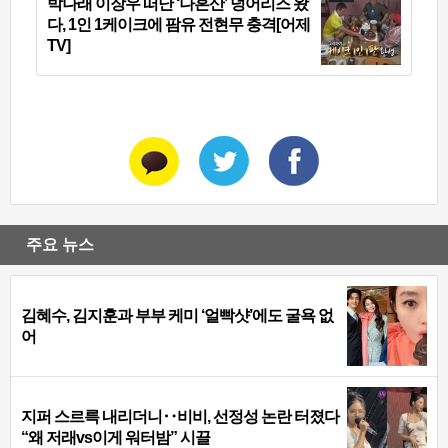
박나래 이장우 떠난 ‘나혼산’ 덩어리즈 왔
다, 1인 1케이크에 팜유 전현무 충격[어제
TV]
주요 뉴스
김혜수, 김지훈과 부부 케미 ‘얼빡샷’에도 굴욕 없
어
지퍼 스르륵 내리더니‥비비, 선정성 논란 터졌다
“왜 저래vs이게 워터밤” 시끌