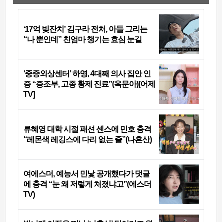
‘17억 빚잔치’ 김구라 전처, 아들 그리는
“나 뿐인데” 친엄마 챙기는 효심 눈길
‘중증외상센터’ 하영, 4대째 의사 집안 인
증 “증조부, 고종 황제 진료”(옥문아)[어제
TV]
류혜영 대학 시절 패션 센스에 민호 충격
“레몬색 레깅스에 다리 없는 줄”(나혼산)
여에스더, 예능서 민낯 공개했다가 댓글
에 충격 “눈 왜 저렇게 처졌냐고”(에스더
TV)