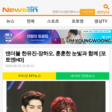
전체기사
|
많이본뉴스
|
사진구매
뉴스
연예
스포츠
포토엔
영상TV
앤더블 한유진-장하오, 훈훈한 눈빛과 함께 [포
토엔HD]
2026-06-02 21:34:13
카카오 MY뉴스
네이버 연예뉴스