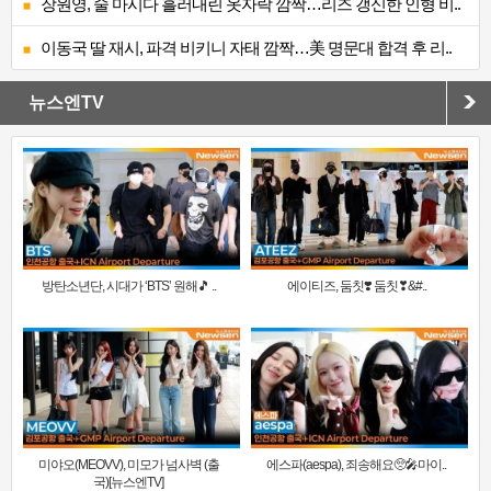
장원영, 술 마시다 흘러내린 옷자락 깜짝…리즈 갱신한 인형 비..
이동국 딸 재시, 파격 비키니 자태 깜짝…美 명문대 합격 후 리..
뉴스엔TV
방탄소년단, 시대가 ‘BTS’ 원해🎵 ..
에이티즈, 둠칫❣️ 둠칫❣&#..
미야오(MEOVV), 미모가 넘사벽 (출
에스파(aespa), 죄송해요🥺🎤마이..
국)[뉴스엔TV]