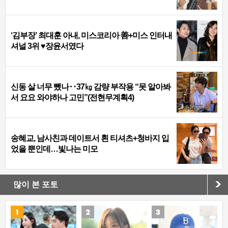
‘김부장’ 최대훈 아내, 미스코리아 善+미스 인터내
셔널 3위 ♥장윤서였다
신동 살 너무 뺐나‥37㎏ 감량 부작용 “못 알아봐
서 요요 와야하나 고민”(전현무계획4)
송혜교, 남사친과 데이트서 흰 티셔츠+청바지 입
었을 뿐인데…빛나는 미모
많이 본 포토