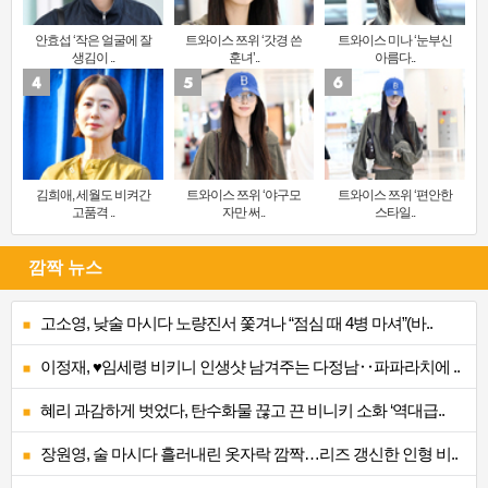
안효섭 ‘작은 얼굴에 잘
트와이스 쯔위 ‘갓경 쓴
트와이스 미나 ‘눈부신
생김이 ..
훈녀’..
아름다..
김희애, 세월도 비켜간
트와이스 쯔위 ‘야구모
트와이스 쯔위 ‘편안한
고품격 ..
자만 써..
스타일..
깜짝 뉴스
고소영, 낮술 마시다 노량진서 쫓겨나 “점심 때 4병 마셔”(바..
이정재, ♥임세령 비키니 인생샷 남겨주는 다정남‥파파라치에 ..
혜리 과감하게 벗었다, 탄수화물 끊고 끈 비니키 소화 ‘역대급..
장원영, 술 마시다 흘러내린 옷자락 깜짝…리즈 갱신한 인형 비..