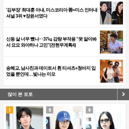
‘김부장’ 최대훈 아내, 미스코리아 善+미스 인터내
셔널 3위 ♥장윤서였다
신동 살 너무 뺐나‥37㎏ 감량 부작용 “못 알아봐
서 요요 와야하나 고민”(전현무계획4)
송혜교, 남사친과 데이트서 흰 티셔츠+청바지 입
었을 뿐인데…빛나는 미모
많이 본 포토