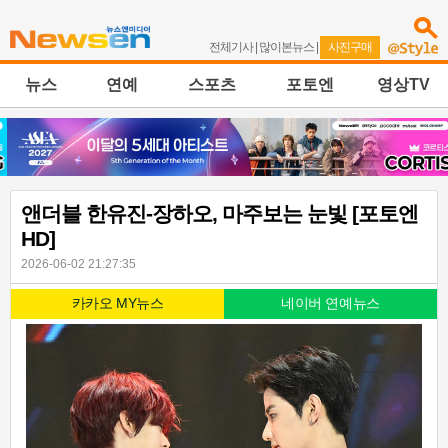
전체기사
|
많이본뉴스
|
사진구매
뉴스
연예
스포츠
포토엔
영상TV
앤더블 한유진-장하오, 마주보는 눈빛 [포토엔
HD]
2026-06-02 21:27:35
카카오 MY뉴스
네이버 연예뉴스