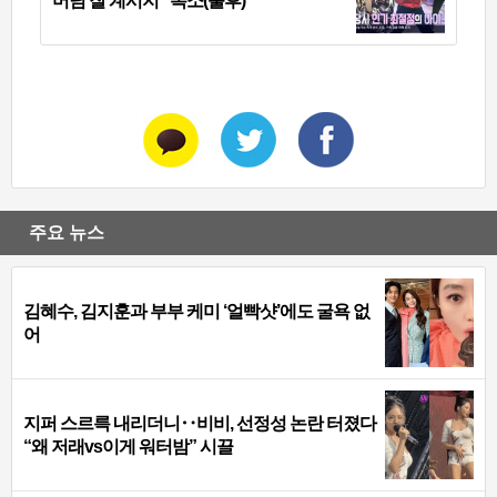
머님 잘 계시지” 폭소(불후)
주요 뉴스
김혜수, 김지훈과 부부 케미 ‘얼빡샷’에도 굴욕 없
어
지퍼 스르륵 내리더니‥비비, 선정성 논란 터졌다
“왜 저래vs이게 워터밤” 시끌