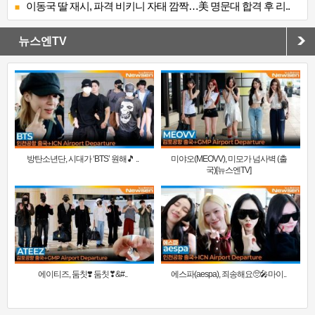
이동국 딸 재시, 파격 비키니 자태 깜짝…美 명문대 합격 후 리..
뉴스엔TV
방탄소년단, 시대가 ‘BTS’ 원해🎵 ..
미야오(MEOVV), 미모가 넘사벽 (출
국)[뉴스엔TV]
에이티즈, 둠칫❣️ 둠칫❣&#..
에스파(aespa), 죄송해요🥺🎤마이..