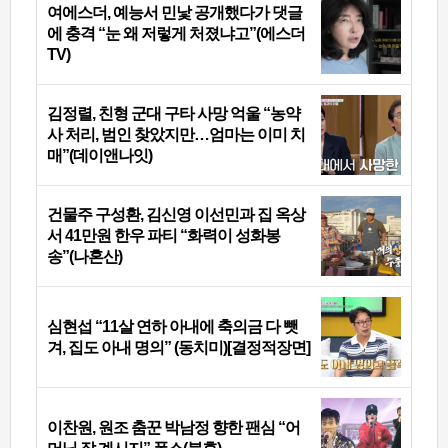
여에스더, 예능서 민낯 공개했다가 댓글
에 충격 “눈 왜 저렇게 처졌냐고”(에스더
TV)
김정렬, 친형 군대 구타 사망 억울 “농약
사 처리, 범인 찾았지만…엄마는 이미 치
매”(데이앤나잇)
건물주 구성환, 김신영 이선민과 집 옥상
서 41만원 한우 파티 “화력이 성화봉
송”(나혼산)
심현섭 “11살 연하 아내에 축의금 다 뺏
겨, 집도 아내 명의” (동치미)[결정적장면]
이찬원, 원조 춤꾼 박남정 향한 팬심 “어