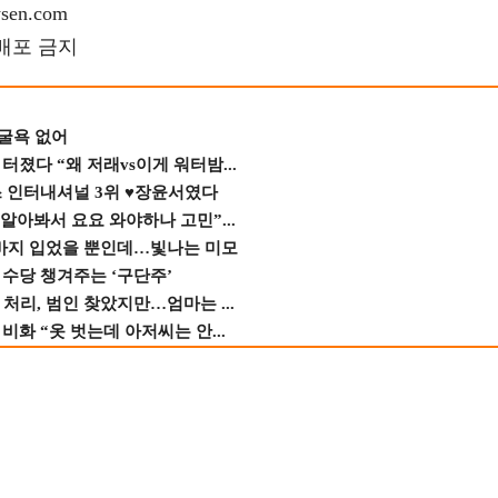
en.com
재배포 금지
 굴욕 없어
졌다 “왜 저래vs이게 워터밤...
스 인터내셔널 3위 ♥장윤서였다
 알아봐서 요요 와야하나 고민”...
바지 입었을 뿐인데…빛나는 미모
수당 챙겨주는 ‘구단주’
 처리, 범인 찾았지만…엄마는 ...
비화 “옷 벗는데 아저씨는 안...