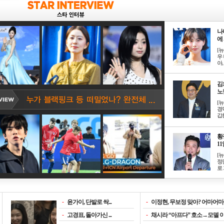
나
에 
[
우 
아, .
김
노한
[
경
갑론
황
11일
[
정
로 
-
윤가이, 단발로 싹...
-
이정현, 무보정 맞아? 어마어마한
-
고경표, 돌아가신 ...
-
채시라 “아프다” 호소→모델 이소