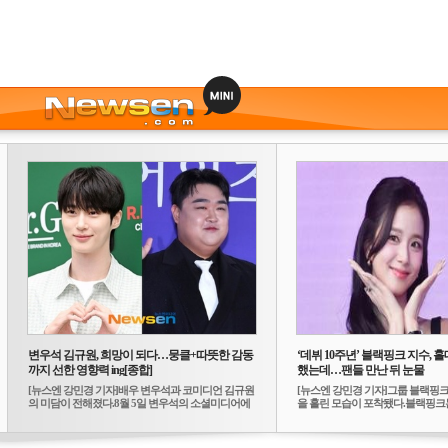
변우석 김규원, 희망이 되다…뭉클+따뜻한 감동
‘데뷔 10주년’ 블랙핑크 지수, 홀
까지 선한 영향력 ing[종합]
했는데…팬들 만난 뒤 눈물
[뉴스엔 강민경 기자]배우 변우석과 코미디언 김규원
[뉴스엔 강민경 기자]그룹 블랙핑크
의 미담이 전해졌다.8월 5일 변우석의 소셜미디어에
을 흘린 모습이 포착됐다.블랙핑크는
는 ...
10...