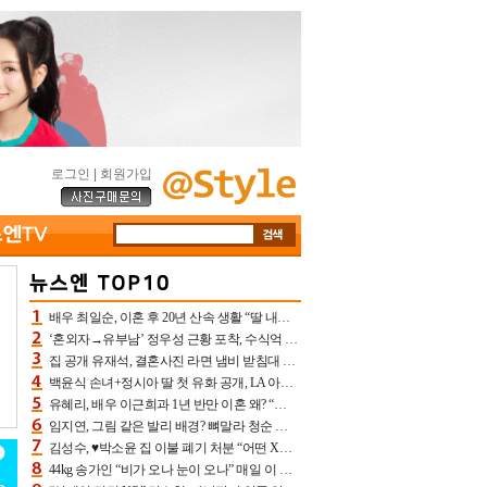
로그인
|
회원가입
배우 최일순, 이혼 후 20년 산속 생활 “딸 내가 버렸다고 원망‥맘 아파”(특종)[어제TV]
‘혼외자→유부남’ 정우성 근황 포착, 수식억 해킹 피해 후배 만났다 “존경하는”
집 공개 유재석, 결혼사진 라면 냄비 받침대 되고 분노‥가족사진도 피해(놀뭐)[어제TV]
백윤식 손녀+정시아 딸 첫 유화 공개, LA 아트쇼→서울국제조각페스타 작가다운 수준급 실력
유혜리, 배우 이근희과 1년 반만 이혼 왜? “식칼 꽂고 의자 던져” 충격 폭로(특종)[어제TV]
임지연, 그림 같은 발리 배경? 뼈말라 청순 비키니 핏에 상대 안 되네
김성수, ♥박소윤 집 이불 폐기 처분 “어떤 X이랑 썼을지 몰라” 질투(신랑수업2)[어제TV]
44kg 송가인 “비가 오나 눈이 오나” 매일 이 운동, 허벅지 근육량 상승+체지방 감소