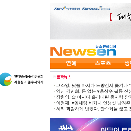
고소영, 낮술 마시다 노량진서 쫓겨나 “점
임신 김민희, 돈 없는 ♥홍상수 불륜 진심
장원영, 술 마시다 흘러내린 옷자락 
이정재, ♥임세령 비키니 인생샷 남겨주
혜리 과감하게 벗었다, 탄수화물 끊고 끈