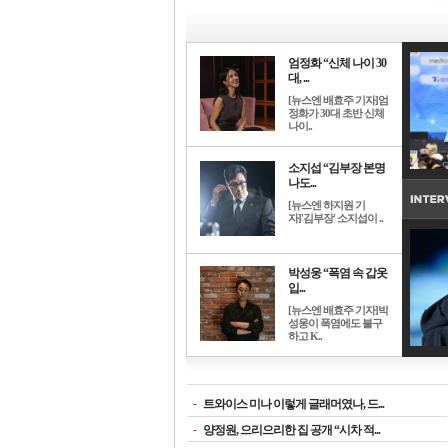
엄정화 “신체 나이 30
대, ...
[뉴스엔 배효주 기자]엄
정화가 30대 초반 신체
나이..
소지섭 “김부장 본명
나도...
[뉴스엔 하지원 기
자]'김부장' 소지섭이 ..
박성웅 “폭염 속 갑옷
입...
[뉴스엔 배효주 기자]박
성웅이 폭염에도 불구
하고 K..
-
트와이스 미나 이렇게 글래머였나, 드...
-
양정원, 으리으리한 집 공개 “시차 적...