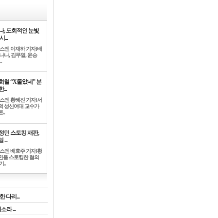
나, 도회적인 눈빛
시...
뉴스엔 이재하 기자]배
나나, 김무열, 윤승
.
희철 “X돌았네” 분
...
뉴스엔 황혜진 기자]서
덕 성신여대 교수가
..
정민 스토킹 재판,
 ...
뉴스엔 배효주 기자]황
민을 스토킹한 혐의
기..
 다리...
라 ...