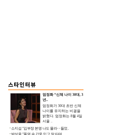
엄정화 “신체 나이 30대, 3
년..
엄정화가 30대 초반 신체
나이를 유지하는 비결을
밝혔다. 엄정화는 8월 4일
서울 ..
소지섭 “김부장 본명 나도 몰라‥들었..
박성웅 “폭염 속 갑옷 입고 말 타며 ..