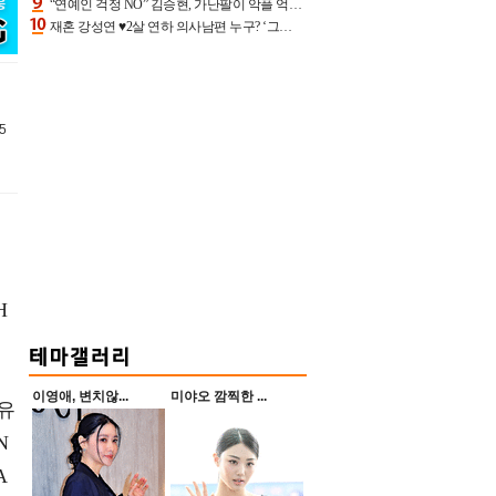
“연예인 걱정 NO” 김승현, 가난팔이 악플 억울할만‥아내+딸과 日 여행
재혼 강성연 ♥2살 연하 의사남편 누구? ‘그알’ 자문의에 훈남 비주얼 초엘리트 스펙 [종합]
5
H
이영애, 변치않...
미야오 깜찍한 ...
어유
N
A