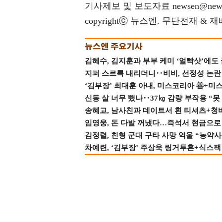
기사제보 및 보도자료 newsen@news
copyrightⓒ 뉴스엔. 무단전재 & 
김혜수, 김지훈과 부부 케미 ‘얼빡샷’에도
지퍼 스르륵 내리더니‥비비, 선정성 논란 터
‘김부장’ 최대훈 아내, 미스코리아 善+미
신동 살 너무 뺐나‥37㎏ 감량 부작용 “못
송혜교, 남사친과 데이트서 흰 티셔츠+청
임영웅, 돈 다발 꺼냈다…즉석서 현금으로 
김정렬, 친형 군대 구타 사망 억울 “농약사
차예련, ‘김부장’ 주상욱 링거투혼+식스팩 