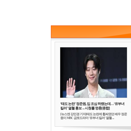
‘태도 논란’ 정준원, 입 조심 하랬는데…‘유부녀
킬러’ 열혈 홍보→시청률 껑충[종합]
[뉴스엔 강민경 기자]태도 논란에 휩싸였던 배우 정준
원이 MBC 금토드라마 '유부녀 킬러' 열혈 ...