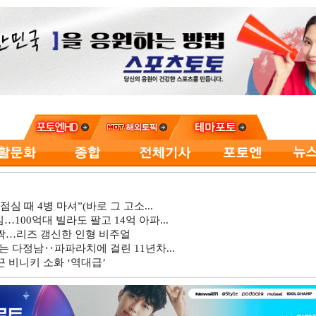
심 때 4병 마셔”(바로 그 고소...
…100억대 빌라도 팔고 14억 아파...
깜짝…리즈 갱신한 인형 비주얼
는 다정남‥파파라치에 걸린 11년차...
 비니키 소화 ‘역대급’