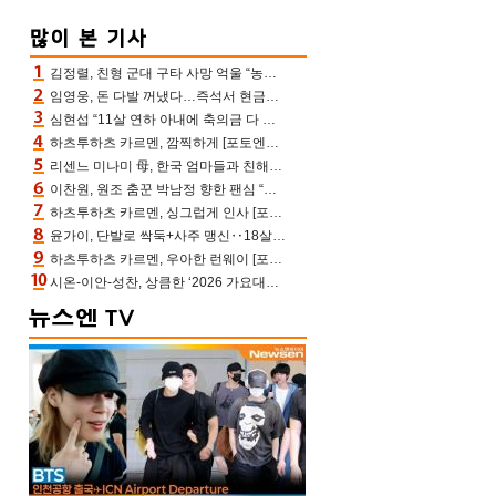
김정렬, 친형 군대 구타 사망 억울 “농약사 처리, 범인 찾았지만…엄마는 이미 치매”(데이앤나잇)
임영웅, 돈 다발 꺼냈다…즉석서 현금으로 수당 챙겨주는 ‘구단주’
심현섭 “11살 연하 아내에 축의금 다 뺏겨, 집도 아내 명의” (동치미)[결정적장면]
하츠투하츠 카르멘, 깜찍하게 [포토엔HD]
리센느 미나미 母, 한국 엄마들과 친해진 비결=BTS “최애 정국 얘기로 통해”(전참시)
이찬원, 원조 춤꾼 박남정 향한 팬심 “어머님 잘 계시지” 폭소(불후)
하츠투하츠 카르멘, 싱그럽게 인사 [포토엔HD]
윤가이, 단발로 싹둑+사주 맹신‥18살 연상 ♥장기하 반한 엉뚱·열정 매력(전참시)
하츠투하츠 카르멘, 우아한 런웨이 [포토엔HD]
시온-이안-성찬, 상큼한 ‘2026 가요대전 썸머’ MC [포토엔HD]