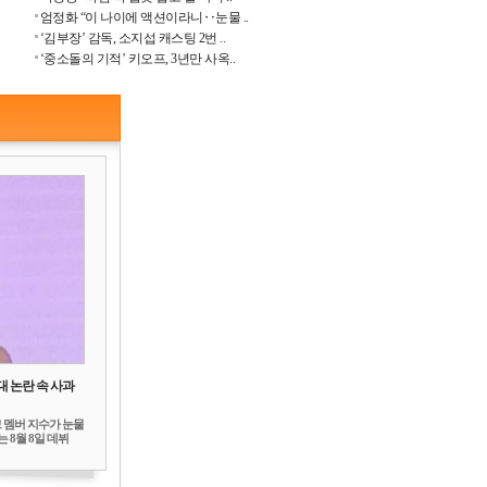
엄정화 “이 나이에 액션이라니‥눈물 ..
‘김부장’ 감독, 소지섭 캐스팅 2번 ..
‘중소돌의 기적’ 키오프, 3년만 사옥..
대 논란 속 사과
 멤버 지수가 눈물
 8월 8일 데뷔