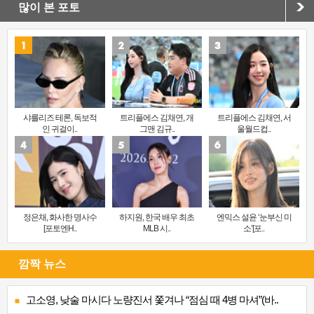
많이 본 포토
샤를리즈 테론, 독보적
트리플에스 김채연, 개
트리플에스 김채연, 서
인 귀걸이..
그맨 김규..
울월드컵..
정은채, 화사한 명사수
하지원, 한국 배우 최초
엔믹스 설윤 ‘눈부신 미
[포토엔H..
MLB 시..
소’[포..
깜짝 뉴스
고소영, 낮술 마시다 노량진서 쫓겨나 “점심 때 4병 마셔”(바..