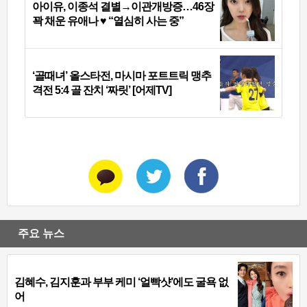
아이유, 이종석 결별→이관개방증…46장
꽉 채운 유애나 ♥ “열심히 사는 중”
‘골때녀’ 올스타전, 마시마 포트트릭 맹추
격전 5:4 골 잔치 ‘짜릿’ [어제TV]
주요 뉴스
김혜수, 김지훈과 부부 케미 ‘얼빡샷’에도 굴욕 없
어