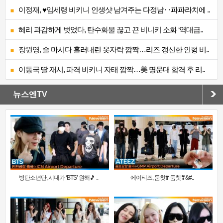
이정재, ♥임세령 비키니 인생샷 남겨주는 다정남‥파파라치에 ..
혜리 과감하게 벗었다, 탄수화물 끊고 끈 비니키 소화 ‘역대급..
장원영, 술 마시다 흘러내린 옷자락 깜짝…리즈 갱신한 인형 비..
이동국 딸 재시, 파격 비키니 자태 깜짝…美 명문대 합격 후 리..
뉴스엔TV
방탄소년단, 시대가 ‘BTS’ 원해🎵 ..
에이티즈, 둠칫❣️ 둠칫❣&#..