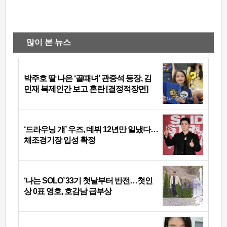
많이 본 뉴스
박주호 딸 나은 ‘골때녀’ 관중석 등장, 김
민재 복제인간 보고 혼란 [결정적장면]
‘드라우닝 걔’ 우즈, 데뷔 12년만 일냈다…
체조경기장 입성 확정
‘나는 SOLO’ 33기 첫날부터 반전…첫인
상 0표 영호, 호감남 급부상