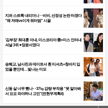
지퍼 스르륵 내리더니‥비비, 선정성 논란 터졌다
“왜 저래vs이게 워터밤” 시끌
‘김부장’ 최대훈 아내, 미스코리아 善+미스 인터내
셔널 3위 ♥장윤서였다
송혜교, 남사친과 데이트서 흰 티셔츠+청바지 입
었을 뿐인데…빛나는 미모
신동 살 너무 뺐나‥37㎏ 감량 부작용 “못 알아봐
서 요요 와야하나 고민”(전현무계획4)