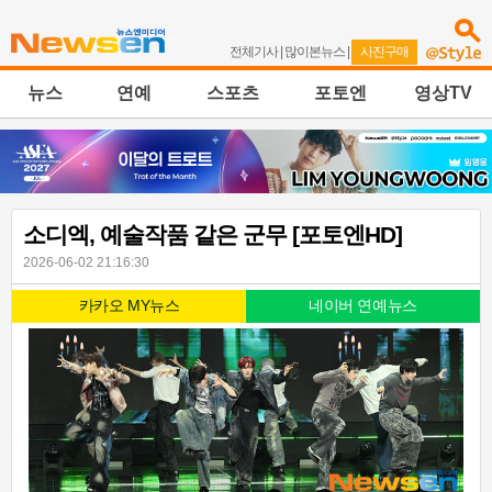
전체기사
|
많이본뉴스
|
사진구매
뉴스
연예
스포츠
포토엔
영상TV
소디엑, 예술작품 같은 군무 [포토엔HD]
2026-06-02 21:16:30
카카오 MY뉴스
네이버 연예뉴스