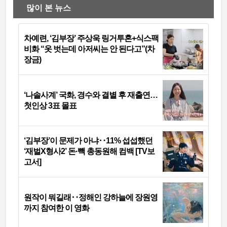
많이 본 뉴스
차예련, ‘김부장’ 주상욱 링거투혼+식스팩
비화 “옷 벗는데 아저씨는 안 된다고”(차
장금)
‘나솔사계’ 국화, 경수와 결별 후 재출연…
첫인상 3표 몰표
‘김부장’이 문제가 아냐‥11% 섭섭했던
‘재벌X형사2’ 돈·빽 총동원해 컴백 [TV보
고서]
원작이 뭐길래‥정해인 강하늘에 장원영
까지 참여한 이 영화