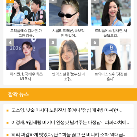
트리플에스 김채연, 개
샤를리즈 테론, 독보적
트리플에스 김채연, 서
그맨 김규..
인 귀걸이..
울월드컵..
하지원, 한국 배우 최초
엔믹스 설윤 ‘눈부신 미
트와이스 쯔위 ‘갓경 쓴
MLB 시..
소’[포..
훈녀’..
깜짝 뉴스
고소영, 낮술 마시다 노량진서 쫓겨나 “점심 때 4병 마셔”(바..
이정재, ♥임세령 비키니 인생샷 남겨주는 다정남‥파파라치에 ..
혜리 과감하게 벗었다, 탄수화물 끊고 끈 비니키 소화 ‘역대급..