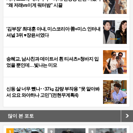
“왜 저래vs이게 워터밤” 시끌
‘김부장’ 최대훈 아내, 미스코리아 善+미스 인터내
셔널 3위 ♥장윤서였다
송혜교, 남사친과 데이트서 흰 티셔츠+청바지 입
었을 뿐인데…빛나는 미모
신동 살 너무 뺐나‥37㎏ 감량 부작용 “못 알아봐
서 요요 와야하나 고민”(전현무계획4)
많이 본 포토