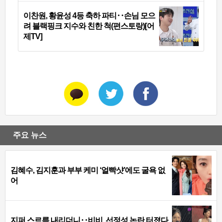
이찬원, 황윤성 4등 축하 파티‥손님 모으
려 블랙핑크 지수와 친한 척(편스토랑)[어
제TV]
주요 뉴스
김혜수, 김지훈과 부부 케미 ‘얼빡샷’에도 굴욕 없
어
지퍼 스르륵 내리더니‥비비, 선정성 논란 터졌다