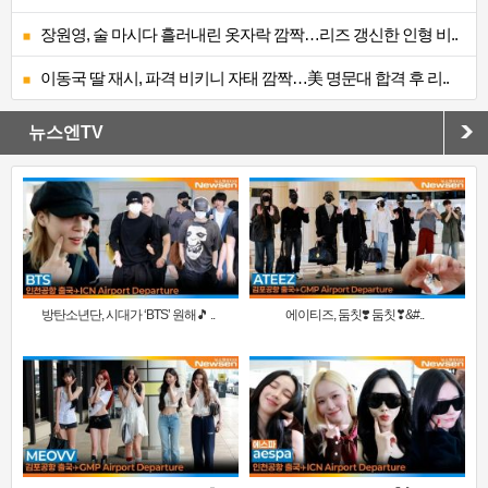
장원영, 술 마시다 흘러내린 옷자락 깜짝…리즈 갱신한 인형 비..
이동국 딸 재시, 파격 비키니 자태 깜짝…美 명문대 합격 후 리..
뉴스엔TV
방탄소년단, 시대가 ‘BTS’ 원해🎵 ..
에이티즈, 둠칫❣️ 둠칫❣&#..