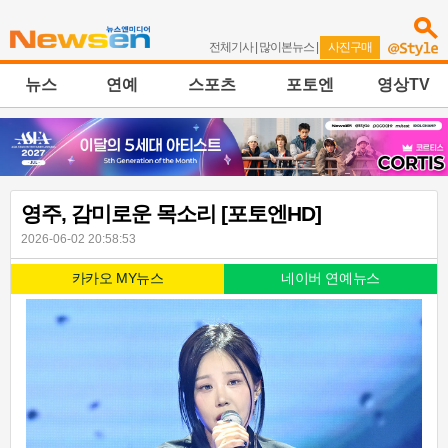
전체기사
|
많이본뉴스
|
사진구매
뉴스
연예
스포츠
포토엔
영상TV
영주, 감미로운 목소리 [포토엔HD]
2026-06-02 20:58:53
카카오 MY뉴스
네이버 연예뉴스