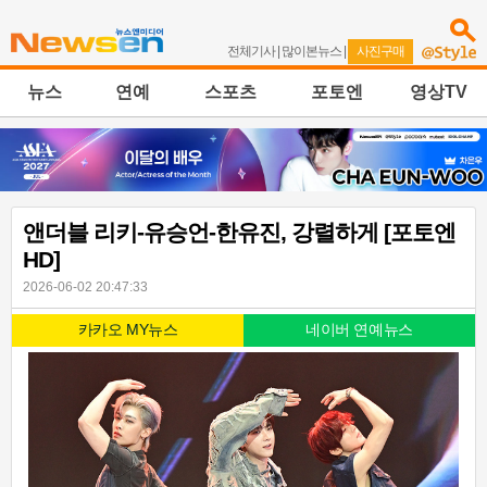
전체기사
|
많이본뉴스
|
사진구매
뉴스
연예
스포츠
포토엔
영상TV
앤더블 리키-유승언-한유진, 강렬하게 [포토엔
HD]
2026-06-02 20:47:33
카카오 MY뉴스
네이버 연예뉴스