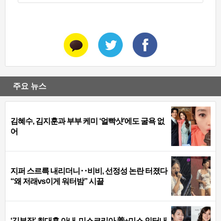
주요 뉴스
김혜수, 김지훈과 부부 케미 ‘얼빡샷’에도 굴욕 없
어
지퍼 스르륵 내리더니‥비비, 선정성 논란 터졌다
“왜 저래vs이게 워터밤” 시끌
‘김부장’ 최대훈 아내, 미스코리아 善+미스 인터내