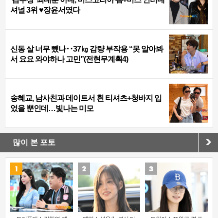
셔널 3위 ♥장윤서였다
신동 살 너무 뺐나‥37㎏ 감량 부작용 “못 알아봐
서 요요 와야하나 고민”(전현무계획4)
송혜교, 남사친과 데이트서 흰 티셔츠+청바지 입
었을 뿐인데…빛나는 미모
많이 본 포토