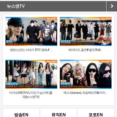
뉴스엔TV
방탄소년단, 시대가 ‘BTS’ 원해🎵 ..
에이티즈, 둠칫❣️ 둠칫❣&#..
미야오(MEOVV), 미모가 넘사벽 (출
에스파(aespa), 죄송해요🥺🎤마이..
국)[뉴스엔TV]
방송EN
뮤직EN
포토EN