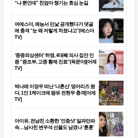
“나 뿐인데” 친엄마 챙기는 효심 눈길
여에스더, 예능서 민낯 공개했다가 댓글
에 충격 “눈 왜 저렇게 처졌냐고”(에스더
TV)
‘중증외상센터’ 하영, 4대째 의사 집안 인
증 “증조부, 고종 황제 진료”(옥문아)[어제
TV]
박나래 이장우 떠난 ‘나혼산’ 덩어리즈 왔
다, 1인 1케이크에 팜유 전현무 충격[어제
TV]
아이유, 전남친 소환한 ‘인증샷’ 일파만파
속…남사친 변우석 선물도 남겼나 ‘훈훈’