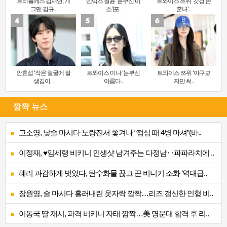
트리플에스 김채연, 개
엔믹스 설윤 ‘눈부신 미
트와이스 쯔위 ‘갓경 쓴
그맨 김규..
소’[포..
훈녀’..
안효섭 ‘작은 얼굴에 잘
트와이스 미나 ‘눈부신
트와이스 쯔위 ‘야구모
생김이 ..
아름다..
자만 써..
깜짝 뉴스
고소영, 낮술 마시다 노량진서 쫓겨나 “점심 때 4병 마셔”(바..
이정재, ♥임세령 비키니 인생샷 남겨주는 다정남‥파파라치에 ..
혜리 과감하게 벗었다, 탄수화물 끊고 끈 비니키 소화 ‘역대급..
장원영, 술 마시다 흘러내린 옷자락 깜짝…리즈 갱신한 인형 비..
이동국 딸 재시, 파격 비키니 자태 깜짝…美 명문대 합격 후 리..