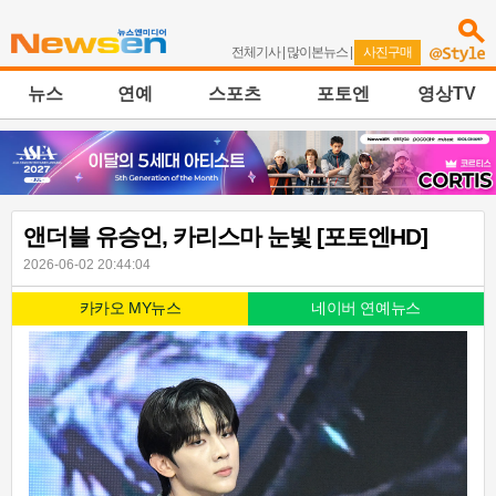
전체기사
|
많이본뉴스
|
사진구매
뉴스
연예
스포츠
포토엔
영상TV
앤더블 유승언, 카리스마 눈빛 [포토엔HD]
2026-06-02 20:44:04
카카오 MY뉴스
네이버 연예뉴스