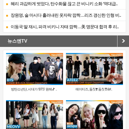
혜리 과감하게 벗었다, 탄수화물 끊고 끈 비니키 소화 ‘역대급..
장원영, 술 마시다 흘러내린 옷자락 깜짝…리즈 갱신한 인형 비..
이동국 딸 재시, 파격 비키니 자태 깜짝…美 명문대 합격 후 리..
뉴스엔TV
방탄소년단, 시대가 ‘BTS’ 원해🎵 ..
에이티즈, 둠칫❣️ 둠칫❣&#..