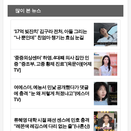
많이 본 뉴스
‘17억 빚잔치’ 김구라 전처, 아들 그리는
“나 뿐인데” 친엄마 챙기는 효심 눈길
‘중증외상센터’ 하영, 4대째 의사 집안 인
증 “증조부, 고종 황제 진료”(옥문아)[어제
TV]
여에스더, 예능서 민낯 공개했다가 댓글
에 충격 “눈 왜 저렇게 처졌냐고”(에스더
TV)
류혜영 대학 시절 패션 센스에 민호 충격
“레몬색 레깅스에 다리 없는 줄”(나혼산)