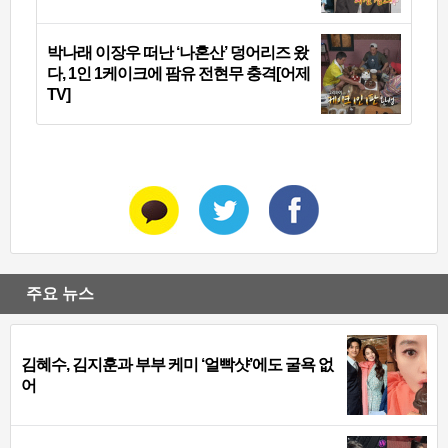
박나래 이장우 떠난 ‘나혼산’ 덩어리즈 왔
다, 1인 1케이크에 팜유 전현무 충격[어제
TV]
주요 뉴스
김혜수, 김지훈과 부부 케미 ‘얼빡샷’에도 굴욕 없
어