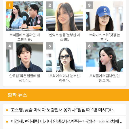
트리플에스 김채연, 개
엔믹스 설윤 ‘눈부신 미
트와이스 쯔위 ‘갓경 쓴
그맨 김규..
소’[포..
훈녀’..
안효섭 ‘작은 얼굴에 잘
트와이스 미나 ‘눈부신
트리플에스 김채연, 인
생김이 ..
아름다..
형 그 자..
깜짝 뉴스
고소영, 낮술 마시다 노량진서 쫓겨나 “점심 때 4병 마셔”(바..
이정재, ♥임세령 비키니 인생샷 남겨주는 다정남‥파파라치에 ..