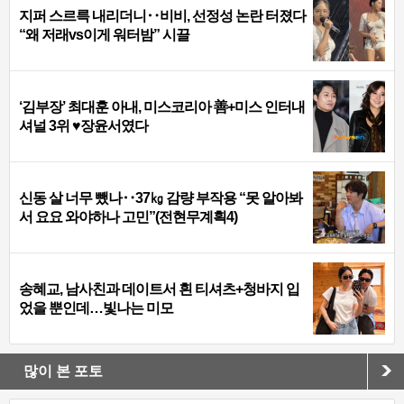
지퍼 스르륵 내리더니‥비비, 선정성 논란 터졌다
“왜 저래vs이게 워터밤” 시끌
‘김부장’ 최대훈 아내, 미스코리아 善+미스 인터내
셔널 3위 ♥장윤서였다
신동 살 너무 뺐나‥37㎏ 감량 부작용 “못 알아봐
서 요요 와야하나 고민”(전현무계획4)
송혜교, 남사친과 데이트서 흰 티셔츠+청바지 입
었을 뿐인데…빛나는 미모
많이 본 포토