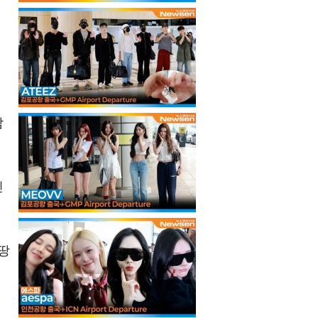
삼
진
땅
.