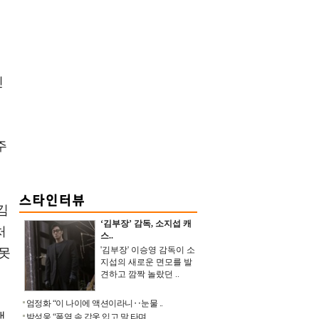
범
진
주
김
‘김부장’ 감독, 소지섭 캐
처
스..
'김부장' 이승영 감독이 소
 못
지섭의 새로운 면모를 발
견하고 깜짝 놀랐던 ..
엄정화 “이 나이에 액션이라니‥눈물 ..
했
박성웅 “폭염 속 갑옷 입고 말 타며 ..