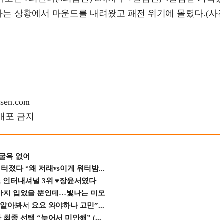
려가는 상황에서 마운드를 내려왔고 패전 위기에 몰렸다.(사
en.com
재배포 금지
 굴욕 없어
졌다 “왜 저래vs이게 워터밤...
스 인터내셔널 3위 ♥장윤서였다
바지 입었을 뿐인데…빛나는 미모
 알아봐서 요요 와야하나 고민”...
종 선택 “늦어서 미안해” (...