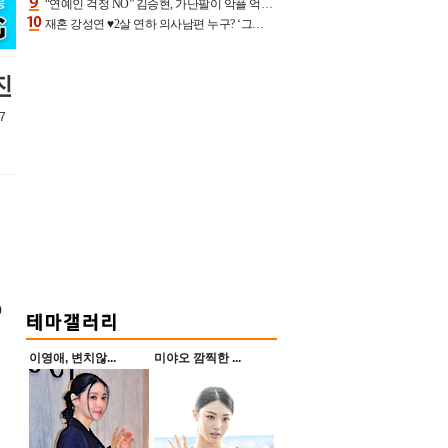
“연예인 걱정 NO” 김승현, 가난팔이 악플 억울할만‥아내+딸과 日 여행
재혼 강성연 ♥2살 연하 의사남편 누구? ‘그알’ 자문의에 훈남 비주얼 초엘리트 스펙 [종합]
진
7
O
이영애, 변치않...
미야오 깜찍한 ...