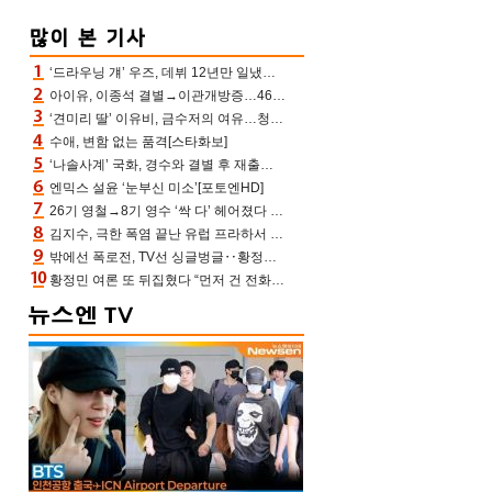
‘드라우닝 걔’ 우즈, 데뷔 12년만 일냈다…체조경기장 입성 확정
아이유, 이종석 결별→이관개방증…46장 꽉 채운 유애나 ♥ “열심히 사는 중”
‘견미리 딸’ 이유비, 금수저의 여유…청순 미모에 반전 슬림 라인
수애, 변함 없는 품격[스타화보]
‘나솔사계’ 국화, 경수와 결별 후 재출연…첫인상 3표 몰표
엔믹스 설윤 ‘눈부신 미소’[포토엔HD]
26기 영철→8기 영수 ‘싹 다’ 헤어졌다 ‘나솔사계’ 충격의 현커 0쌍 (촌장TV)
김지수, 극한 폭염 끝난 유럽 프라하서 쾌적한 여름나기 “선풍기만으로 지내”
밖에선 폭로전, TV선 싱글벙글‥황정민 ‘틈만 나면’ 출연, 피로감은 시청자 몫
황정민 여론 또 뒤집혔다 “먼저 건 전화 62통, 그만 연락해” vs 女팬 “녹취 다 올려” 진흙탕 싸움