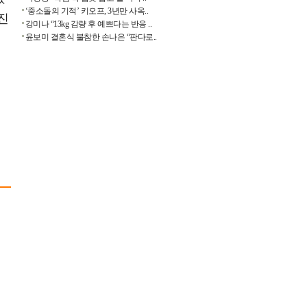
‘중소돌의 기적’ 키오프, 3년만 사옥..
진
강미나 “13kg 감량 후 예쁘다는 반응 ..
윤보미 결혼식 불참한 손나은 “판다로..