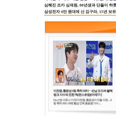
심혜진 조카 심재원, 00년생과 단둘이 하룻밤
삼성전자 4만 원대에 산 김구라, 15년 보유
이찬원, 황윤성 4등 축하 파티‥손님 모으려 블랙
핑크 지수와 친한 척(편스토랑)[어제TV]
[뉴스엔 서유나 기자]'이찬원, 황윤성이 아들 수준…4
등 축하 파티 위해 황금 인맥 총동원'가수 ...