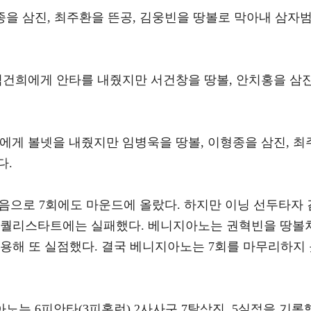
종을 삼진, 최주환을 뜬공, 김웅빈을 땅볼로 막아내 삼자
김건희에게 안타를 내줬지만 서건창을 땅볼, 안치홍을 삼
에게 볼넷을 내줬지만 임병욱을 땅볼, 이형종을 삼진, 최
다.
음으로 7회에도 마운드에 올랐다. 하지만 이닝 선두타자 
 퀄리스타트에는 실패했다. 베니지아노는 권혁빈을 땅볼
용해 또 실점했다. 결국 베니지아노는 7회를 마무리하지
지아노는 6피안타(3피홈런) 2사사구 7탈삼진, 5실점을 기록