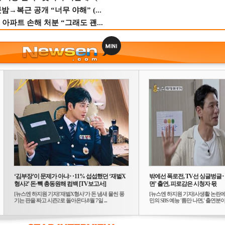
→복근 공개 “너무 야해” (...
 아파트 손해 처분 “그래도 괜...
‘김부장’이 문제가 아냐‥11% 섭섭했던 ‘재벌X
밖에선 폭로전, TV선 싱글벙글
형사2’ 돈·빽 총동원해 컴백 [TV보고서]
면’ 출연, 피로감은 시청자 몫
[뉴스엔 하지원 기자]'재벌X형사'가 돈 냄새 물씬 풍
[뉴스엔 하지원 기자]사생활 논란에
기는 판을 짜고 시즌2로 돌아온다.8월 7일 ...
민의 SBS 예능 '틈만 나면,' 출연분이 