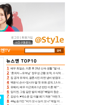
로그인
|
회원가입
배우 최일순, 이혼 후 20년 산속 생활 “딸 내가 버렸다고 원망‥맘 아파”(특종)[어제TV]
‘혼외자→유부남’ 정우성 근황 포착, 수식억 해킹 피해 후배 만났다 “존경하는”
집 공개 유재석, 결혼사진 라면 냄비 받침대 되고 분노‥가족사진도 피해(놀뭐)[어제TV]
백윤식 손녀+정시아 딸 첫 유화 공개, LA 아트쇼→서울국제조각페스타 작가다운 수준급 실력
유혜리, 배우 이근희과 1년 반만 이혼 왜? “식칼 꽂고 의자 던져” 충격 폭로(특종)[어제TV]
임지연, 그림 같은 발리 배경? 뼈말라 청순 비키니 핏에 상대 안 되네
김성수, ♥박소윤 집 이불 폐기 처분 “어떤 X이랑 썼을지 몰라” 질투(신랑수업2)[어제TV]
44kg 송가인 “비가 오나 눈이 오나” 매일 이 운동, 허벅지 근육량 상승+체지방 감소