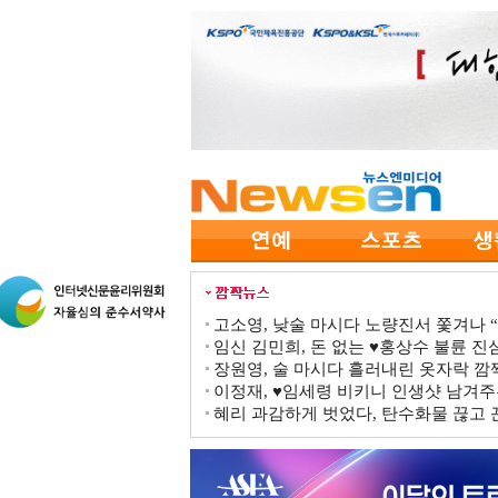
고소영, 낮술 마시다 노량진서 쫓겨나 “점
임신 김민희, 돈 없는 ♥홍상수 불륜 진심
장원영, 술 마시다 흘러내린 옷자락 
이정재, ♥임세령 비키니 인생샷 남겨주
혜리 과감하게 벗었다, 탄수화물 끊고 끈