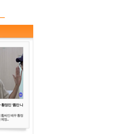
‥황정민 ‘틈만 나
 휩싸인 배우 황정
예정...