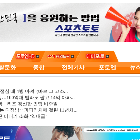
심 때 4병 마셔”(바로 그 고소...
…100억대 빌라도 팔고 14억 아파...
깜짝…리즈 갱신한 인형 비주얼
는 다정남‥파파라치에 걸린 11년차...
 비니키 소화 ‘역대급’