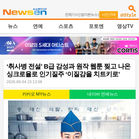
전체기사
|
많이본뉴스
|
사진구매
뉴스
연예
스포츠
포토엔
영상TV
‘취사병 전설’ B급 감성과 원작 웹툰 찢고 나온
싱크로율로 인기질주 ‘이질감을 치트키로’
2026-06-04 15:13:08
카카오 MY뉴스
네이버 연예뉴스