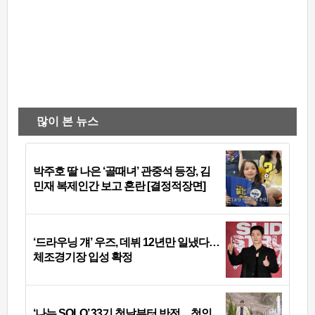
많이 본 뉴스
박주호 딸 나은 ‘골때녀’ 관중석 등장, 김
민재 복제인간 보고 혼란 [결정적장면]
‘드라우닝 걔’ 우즈, 데뷔 12년만 일냈다…
체조경기장 입성 확정
‘나는 SOLO’ 33기 첫날부터 반전…첫인