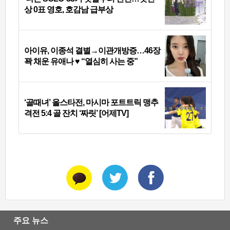
상 0표 영호, 호감남 급부상
아이유, 이종석 결별→이관개방증…46장
꽉 채운 유애나 ♥ “열심히 사는 중”
‘골때녀’ 올스타전, 마시마 포트트릭 맹추
격전 5:4 골 잔치 ‘짜릿’ [어제TV]
주요 뉴스