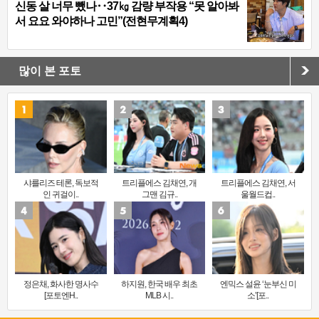
신동 살 너무 뺐나‥37㎏ 감량 부작용 “못 알아봐
서 요요 와야하나 고민”(전현무계획4)
많이 본 포토
샤를리즈 테론, 독보적
트리플에스 김채연, 개
트리플에스 김채연, 서
인 귀걸이..
그맨 김규..
울월드컵..
정은채, 화사한 명사수
하지원, 한국 배우 최초
엔믹스 설윤 ‘눈부신 미
[포토엔H..
MLB 시..
소’[포..