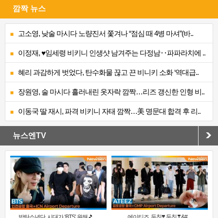
깜짝 뉴스
고소영, 낮술 마시다 노량진서 쫓겨나 “점심 때 4병 마셔”(바..
이정재, ♥임세령 비키니 인생샷 남겨주는 다정남‥파파라치에 ..
혜리 과감하게 벗었다, 탄수화물 끊고 끈 비니키 소화 ‘역대급..
장원영, 술 마시다 흘러내린 옷자락 깜짝…리즈 갱신한 인형 비..
이동국 딸 재시, 파격 비키니 자태 깜짝…美 명문대 합격 후 리..
뉴스엔TV
방탄소년단, 시대가 ‘BTS’ 원해🎵 ..
에이티즈, 둠칫❣️ 둠칫❣&#..