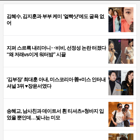
김혜수, 김지훈과 부부 케미 ‘얼빡샷’에도 굴욕 없
어
지퍼 스르륵 내리더니‥비비, 선정성 논란 터졌다
“왜 저래vs이게 워터밤” 시끌
‘김부장’ 최대훈 아내, 미스코리아 善+미스 인터내
셔널 3위 ♥장윤서였다
송혜교, 남사친과 데이트서 흰 티셔츠+청바지 입
었을 뿐인데…빛나는 미모