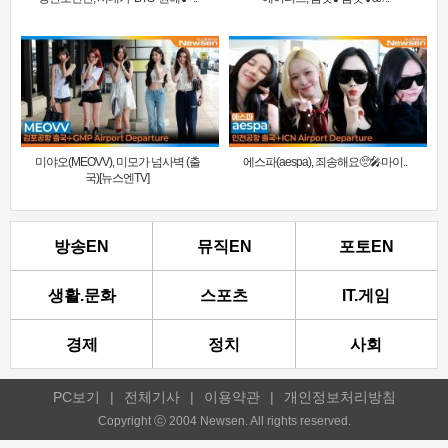
미야오(MEOVV), 미모가 넘사벽 (출
에스파(aespa), 죄송해요🥺🎤마이..
국)[뉴스엔TV]
방송EN
뮤직EN
포토EN
생활.문화
스포츠
IT.게임
경제
정치
사회
PC보기
|
전체기사
|
이용약관
|
개인정보처리방침
Copyright ⓒ 2004 Newsen. All rights reserved.