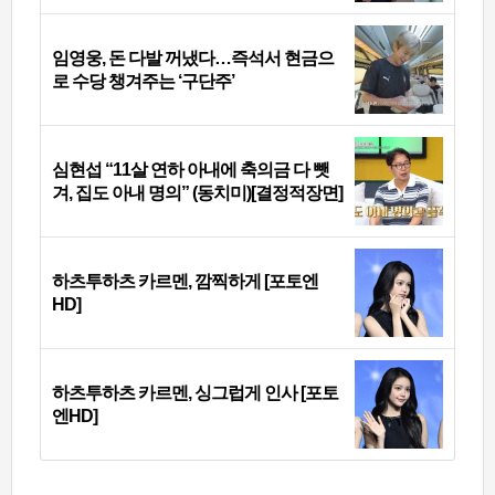
임영웅, 돈 다발 꺼냈다…즉석서 현금으
로 수당 챙겨주는 ‘구단주’
심현섭 “11살 연하 아내에 축의금 다 뺏
겨, 집도 아내 명의” (동치미)[결정적장면]
하츠투하츠 카르멘, 깜찍하게 [포토엔
HD]
하츠투하츠 카르멘, 싱그럽게 인사 [포토
엔HD]