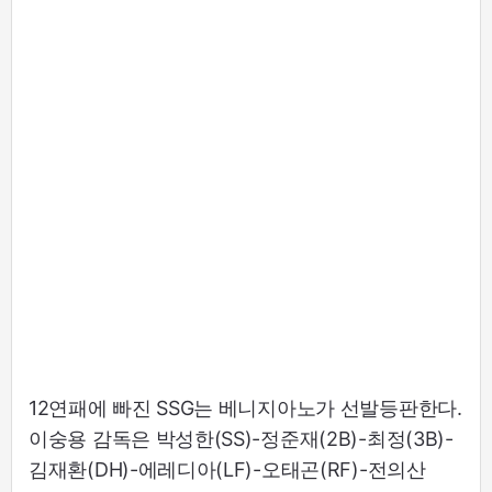
12연패에 빠진 SSG는 베니지아노가 선발등판한다.
이숭용 감독은 박성한(SS)-정준재(2B)-최정(3B)-
김재환(DH)-에레디아(LF)-오태곤(RF)-전의산