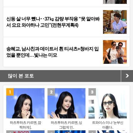
신동 살 너무 뺐나‥37㎏ 감량 부작용 “못 알아봐
서 요요 와야하나 고민”(전현무계획4)
송혜교, 남사친과 데이트서 흰 티셔츠+청바지 입
었을 뿐인데…빛나는 미모
많이 본 포토
하츠투하츠 카르멘, 깜
하츠투하츠 카르멘, 싱
트와이스 미나 ‘눈부신
찍하게 [..
그럽게 인..
아름다..