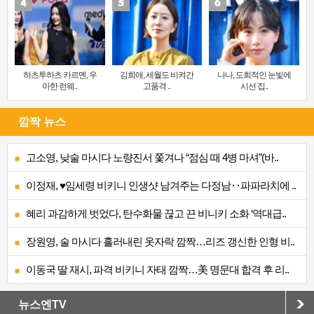
하츠투하츠 카르멘, 우
김희애, 세월도 비켜간
나나, 도회적인 눈빛에
아한 런웨..
고품격 ..
시선 집..
깜짝 뉴스
고소영, 낮술 마시다 노량진서 쫓겨나 “점심 때 4병 마셔”(바..
이정재, ♥임세령 비키니 인생샷 남겨주는 다정남‥파파라치에 ..
혜리 과감하게 벗었다, 탄수화물 끊고 끈 비니키 소화 ‘역대급..
장원영, 술 마시다 흘러내린 옷자락 깜짝…리즈 갱신한 인형 비..
이동국 딸 재시, 파격 비키니 자태 깜짝…美 명문대 합격 후 리..
뉴스엔TV