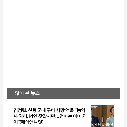
많이 본 뉴스
김정렬, 친형 군대 구타 사망 억울 “농약
사 처리, 범인 찾았지만…엄마는 이미 치
매”(데이앤나잇)