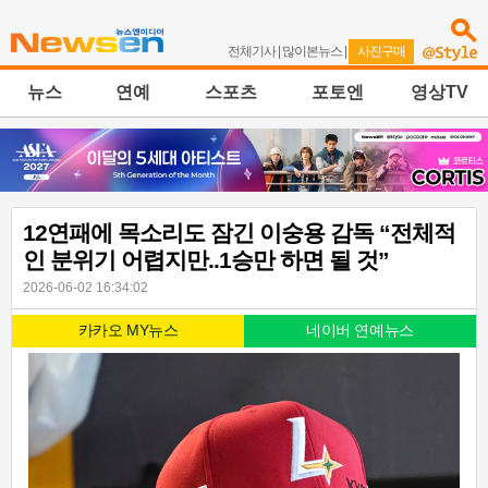
전체기사
|
많이본뉴스
|
사진구매
뉴스
연예
스포츠
포토엔
영상TV
12연패에 목소리도 잠긴 이숭용 감독 “전체적
인 분위기 어렵지만..1승만 하면 될 것”
2026-06-02 16:34:02
카카오 MY뉴스
네이버 연예뉴스