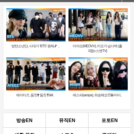
방탄소년단, 시대가 ‘BTS’ 원해🎵 ..
미야오(MEOVV), 미모가 넘사벽 (출
국)[뉴스엔TV]
에이티즈, 둠칫❣️ 둠칫❣&#..
에스파(aespa), 죄송해요🥺🎤마이..
방송EN
뮤직EN
포토EN