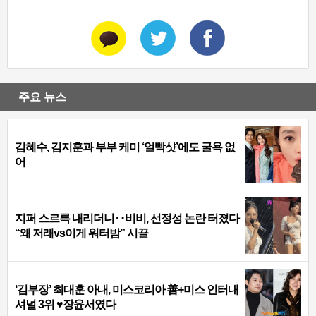
주요 뉴스
김혜수, 김지훈과 부부 케미 ‘얼빡샷’에도 굴욕 없
어
지퍼 스르륵 내리더니‥비비, 선정성 논란 터졌다
“왜 저래vs이게 워터밤” 시끌
‘김부장’ 최대훈 아내, 미스코리아 善+미스 인터내
셔널 3위 ♥장윤서였다