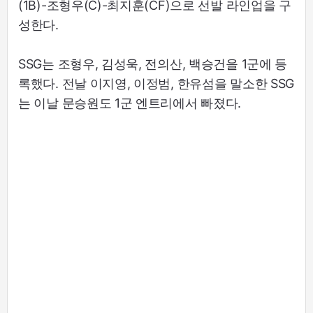
(1B)-조형우(C)-최지훈(CF)으로 선발 라인업을 구
성한다.
SSG는 조형우, 김성욱, 전의산, 백승건을 1군에 등
록했다. 전날 이지영, 이정범, 한유섬을 말소한 SSG
는 이날 문승원도 1군 엔트리에서 빠졌다.