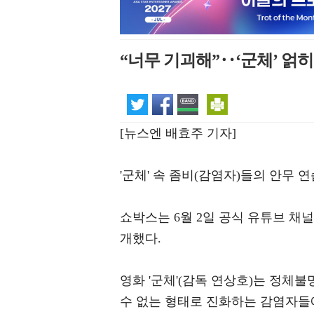
“너무 기괴해”‥‘군체’ 얽
[뉴스엔 배효주 기자]
'군체' 속 좀비(감염자)들의 안무 
쇼박스는 6월 2일 공식 유튜브 채널을
개했다.
영화 '군체'(감독 연상호)는 정체
수 없는 형태로 진화하는 감염자들