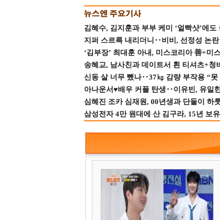
김혜수, 김지훈과 부부 케미 ‘얼빡샷’에도
지퍼 스르륵 내리더니‥비비, 선정성 논란 터
‘김부장’ 최대훈 아내, 미스코리아 善+미
송혜교, 남사친과 데이트서 흰 티셔츠+청
신동 살 너무 뺐나‥37㎏ 감량 부작용 “못
아나운서♥배우 커플 탄생‥이유빈, 유일한 최
심혜진 조카 심재원, 00년생과 단둘이 하룻밤
삼성전자 4만 원대에 산 김구라, 15년 보유