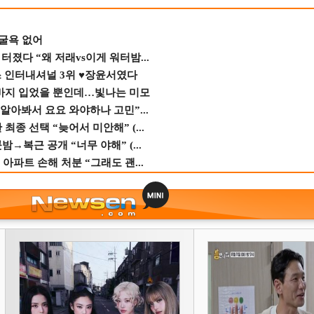
 굴욕 없어
졌다 “왜 저래vs이게 워터밤...
스 인터내셔널 3위 ♥장윤서였다
바지 입었을 뿐인데…빛나는 미모
 알아봐서 요요 와야하나 고민”...
종 선택 “늦어서 미안해” (...
→복근 공개 “너무 야해” (...
 아파트 손해 처분 “그래도 괜...