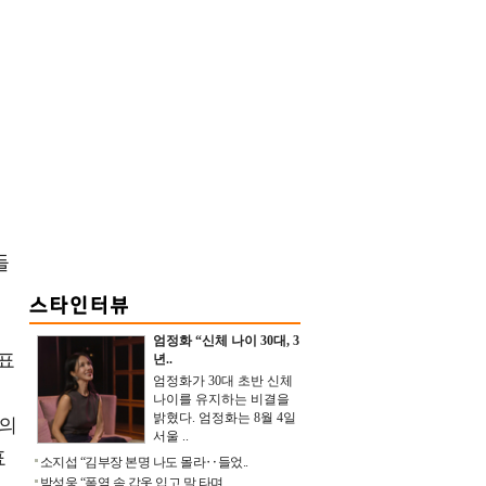
들
엄정화 “신체 나이 30대, 3
표
년..
엄정화가 30대 초반 신체
보
나이를 유지하는 비결을
밝혔다. 엄정화는 8월 4일
때의
서울 ..
표
소지섭 “김부장 본명 나도 몰라‥들었..
박성웅 “폭염 속 갑옷 입고 말 타며 ..