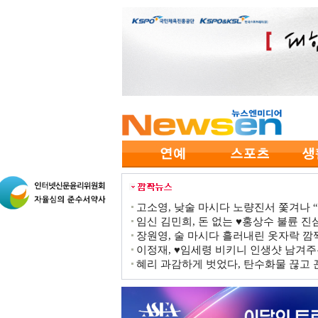
고소영, 낮술 마시다 노량진서 쫓겨나 “점
임신 김민희, 돈 없는 ♥홍상수 불륜 진심
장원영, 술 마시다 흘러내린 옷자락 
이정재, ♥임세령 비키니 인생샷 남겨주
혜리 과감하게 벗었다, 탄수화물 끊고 끈