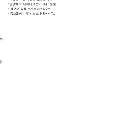
엄정화 “이 나이에 액션이라니‥눈물 ..
‘김부장’ 감독, 소지섭 캐스팅 2번 ..
‘중소돌의 기적’ 키오프, 3년만 사옥..
는
.