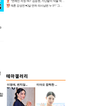
“연예인 걱정 NO” 김승현, 가난팔이 악플 억울할만‥아내+딸과 日 여행
재혼 강성연 ♥2살 연하 의사남편 누구? ‘그알’ 자문의에 훈남 비주얼 초엘리트 스펙 [종합]
9
공
이영애, 변치않...
미야오 깜찍한 ...
할