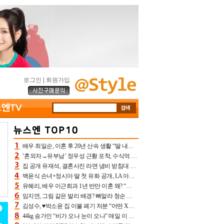
로그인
|
회원가입
배우 최일순, 이혼 후 20년 산속 생활 “딸 내가 버렸다고 원망‥맘 아파”(특종)[어제TV]
‘혼외자→유부남’ 정우성 근황 포착, 수식억 해킹 피해 후배 만났다 “존경하는”
집 공개 유재석, 결혼사진 라면 냄비 받침대 되고 분노‥가족사진도 피해(놀뭐)[어제TV]
백윤식 손녀+정시아 딸 첫 유화 공개, LA 아트쇼→서울국제조각페스타 작가다운 수준급 실력
유혜리, 배우 이근희과 1년 반만 이혼 왜? “식칼 꽂고 의자 던져” 충격 폭로(특종)[어제TV]
임지연, 그림 같은 발리 배경? 뼈말라 청순 비키니 핏에 상대 안 되네
김성수, ♥박소윤 집 이불 폐기 처분 “어떤 X이랑 썼을지 몰라” 질투(신랑수업2)[어제TV]
44kg 송가인 “비가 오나 눈이 오나” 매일 이 운동, 허벅지 근육량 상승+체지방 감소