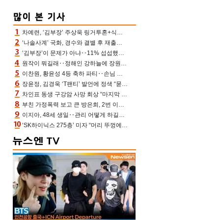
차예련, ‘김부장’ 주상욱 링거투혼+식스팩 비화 “옷 벗는데 아저씨는 안 된다고”(차장금)
‘나솔사계’ 국화, 경수와 결별 후 재출연…첫인상 3표 몰표
‘김부장’이 문제가 아냐‥11% 섭섭했던 ‘재벌X형사2’ 돈·빽 총동원해 컴백 [TV보고서]
원작이 뭐길래‥정해인 강하늘에 장원영까지 참여한 이 영화
이찬원, 황윤성 4등 축하 파티‥손님 모으려 블랙핑크 지수와 친한 척(편스토랑)[어제TV]
장윤정, 김경욱 ‘T팬티’ 발언에 정색 “묻지 않았는데, 그것도 성희롱”(장공장)
차인표 동생 구강암 사망 회상 “마지막 순간 동생 손 잡아준 신애라, 두고두고 고마워” (신애라이프)
부친 가정폭력 보고 큰 방은희, 2번 이혼 후 잠수→母 고독사에 자책(특종세상)[어제TV]
이지아, 48세 생일‥관리 어떻게 하길래 놀라운 동안 미모
‘SK하이닉스 275층’ 미자 “머리 뚜껑에서 사, 주식만 안 해도 돈 버는 것”