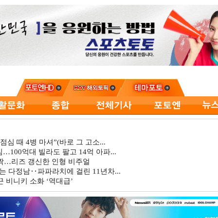
심 때 4병 마셔”(바로 그 고소...
…100억대 빌라도 팔고 14억 아파...
깜짝…리즈 갱신한 인형 비주얼
는 다정남‥파파라치에 걸린 11년차...
 비니키 소화 ‘역대급’