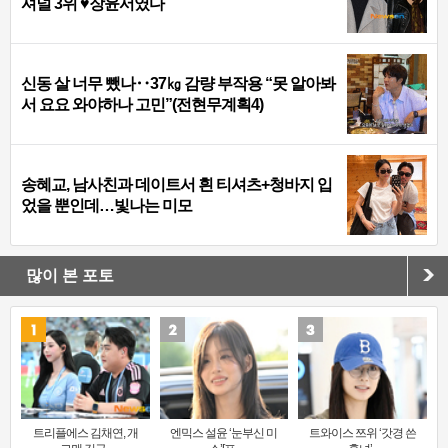
셔널 3위 ♥장윤서였다
신동 살 너무 뺐나‥37㎏ 감량 부작용 “못 알아봐
서 요요 와야하나 고민”(전현무계획4)
송혜교, 남사친과 데이트서 흰 티셔츠+청바지 입
었을 뿐인데…빛나는 미모
많이 본 포토
트리플에스 김채연, 개
엔믹스 설윤 ‘눈부신 미
트와이스 쯔위 ‘갓경 쓴