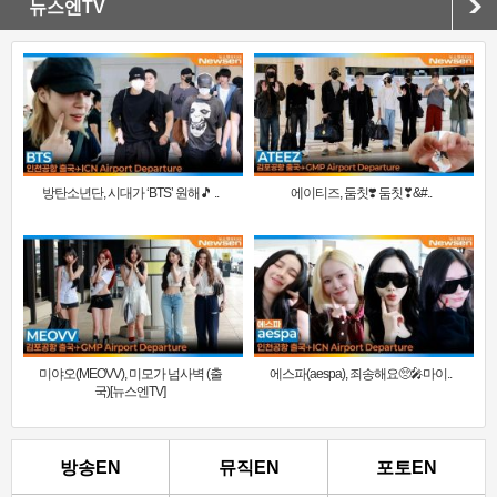
뉴스엔TV
방탄소년단, 시대가 ‘BTS’ 원해🎵 ..
에이티즈, 둠칫❣️ 둠칫❣&#..
미야오(MEOVV), 미모가 넘사벽 (출
에스파(aespa), 죄송해요🥺🎤마이..
국)[뉴스엔TV]
방송EN
뮤직EN
포토EN