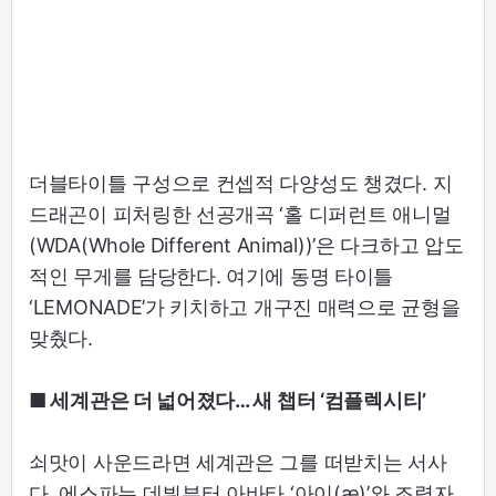
더블타이틀 구성으로 컨셉적 다양성도 챙겼다. 지
드래곤이 피처링한 선공개곡 ‘홀 디퍼런트 애니멀
(WDA(Whole Different Animal))’은 다크하고 압도
적인 무게를 담당한다. 여기에 동명 타이틀
‘LEMONADE’가 키치하고 개구진 매력으로 균형을
맞췄다.
■ 세계관은 더 넓어졌다… 새 챕터 ‘컴플렉시티’
쇠맛이 사운드라면 세계관은 그를 떠받치는 서사
다. 에스파는 데뷔부터 아바타 ‘아이(æ)’와 조력자