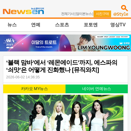
전체기사
|
많이본뉴스
|
사진구매
뉴스
연예
스포츠
포토엔
영상TV
‘블랙 맘바’에서 ‘레몬에이드’까지, 에스파의
‘쇠맛’은 어떻게 진화했나 [뮤직와치]
2026-06-02 14:36:35
카카오 MY뉴스
네이버 연예뉴스