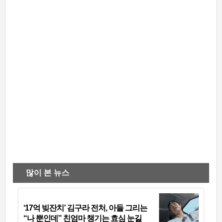
많이 본 뉴스
‘17억 빚잔치’ 김구라 전처, 아들 그리는
“나 뿐인데” 친엄마 챙기는 효심 눈길