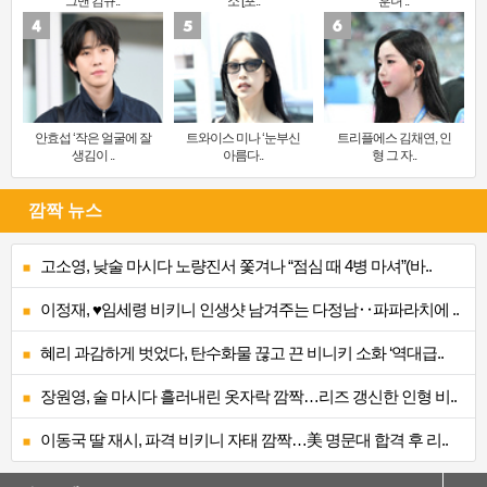
그맨 김규..
소’[포..
훈녀’..
안효섭 ‘작은 얼굴에 잘
트와이스 미나 ‘눈부신
트리플에스 김채연, 인
생김이 ..
아름다..
형 그 자..
깜짝 뉴스
고소영, 낮술 마시다 노량진서 쫓겨나 “점심 때 4병 마셔”(바..
이정재, ♥임세령 비키니 인생샷 남겨주는 다정남‥파파라치에 ..
혜리 과감하게 벗었다, 탄수화물 끊고 끈 비니키 소화 ‘역대급..
장원영, 술 마시다 흘러내린 옷자락 깜짝…리즈 갱신한 인형 비..
이동국 딸 재시, 파격 비키니 자태 깜짝…美 명문대 합격 후 리..