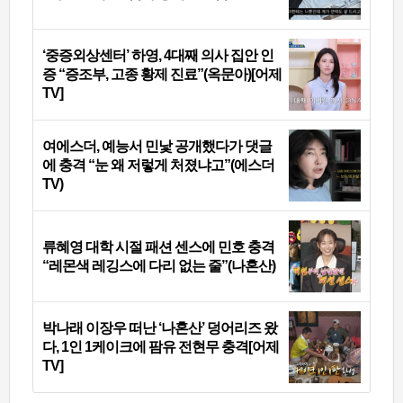
‘중증외상센터’ 하영, 4대째 의사 집안 인
증 “증조부, 고종 황제 진료”(옥문아)[어제
TV]
여에스더, 예능서 민낯 공개했다가 댓글
에 충격 “눈 왜 저렇게 처졌냐고”(에스더
TV)
류혜영 대학 시절 패션 센스에 민호 충격
“레몬색 레깅스에 다리 없는 줄”(나혼산)
박나래 이장우 떠난 ‘나혼산’ 덩어리즈 왔
다, 1인 1케이크에 팜유 전현무 충격[어제
TV]