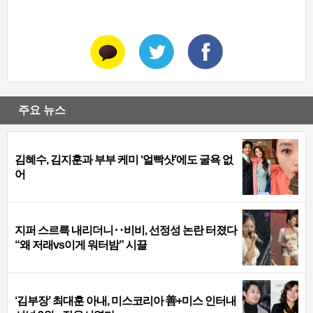
주요 뉴스
김혜수, 김지훈과 부부 케미 ‘얼빡샷’에도 굴욕 없
어
지퍼 스르륵 내리더니‥비비, 선정성 논란 터졌다
“왜 저래vs이게 워터밤” 시끌
‘김부장’ 최대훈 아내, 미스코리아 善+미스 인터내