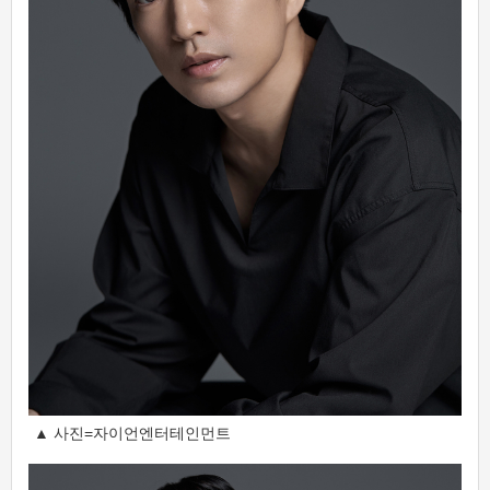
▲ 사진=자이언엔터테인먼트