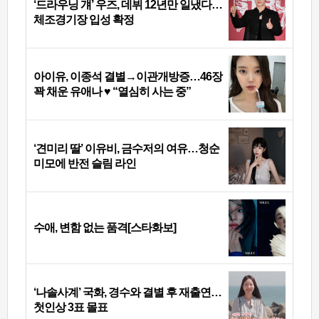
‘드라우닝 걔’ 우즈, 데뷔 12년만 일냈다…
체조경기장 입성 확정
아이유, 이종석 결별→이관개방증…46장
꽉 채운 유애나 ♥ “열심히 사는 중”
‘견미리 딸’ 이유비, 금수저의 여유…청순
미모에 반전 슬림 라인
수애, 변함 없는 품격[스타화보]
‘나솔사계’ 국화, 경수와 결별 후 재출연…
첫인상 3표 몰표