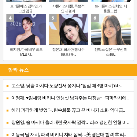
트리플에스 김채연, 개
샤를리즈 테론, 독보적
트리플에스 김채연, 서
그맨 김규..
인 귀걸이..
울월드컵..
하지원, 한국 배우 최초
정은채, 화사한 명사수
엔믹스 설윤 ‘눈부신 미
MLB 시..
[포토엔H..
소’[포..
깜짝 뉴스
고소영, 낮술 마시다 노량진서 쫓겨나 “점심 때 4병 마셔”(바..
이정재, ♥임세령 비키니 인생샷 남겨주는 다정남‥파파라치에 ..
혜리 과감하게 벗었다, 탄수화물 끊고 끈 비니키 소화 ‘역대급..
장원영, 술 마시다 흘러내린 옷자락 깜짝…리즈 갱신한 인형 비..
이동국 딸 재시, 파격 비키니 자태 깜짝…美 명문대 합격 후 리..