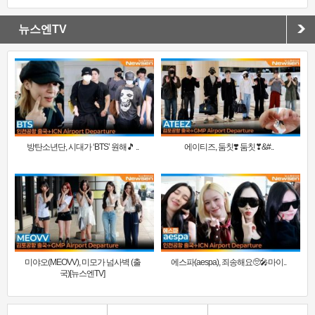
뉴스엔TV
방탄소년단, 시대가 ‘BTS’ 원해🎵 ..
에이티즈, 둠칫❣️ 둠칫❣&#..
미야오(MEOVV), 미모가 넘사벽 (출
에스파(aespa), 죄송해요🥺🎤마이..
국)[뉴스엔TV]