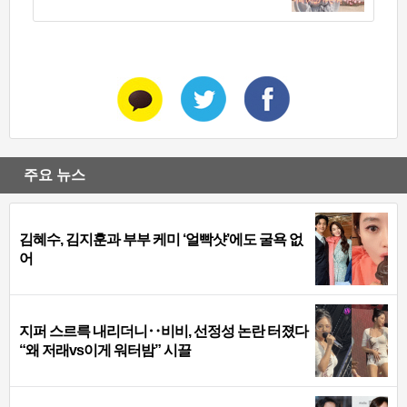
주요 뉴스
김혜수, 김지훈과 부부 케미 ‘얼빡샷’에도 굴욕 없
어
지퍼 스르륵 내리더니‥비비, 선정성 논란 터졌다
“왜 저래vs이게 워터밤” 시끌