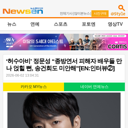
전체기사
|
많이본뉴스
|
사진구매
뉴스
연예
스포츠
포토엔
영상TV
‘허수아비’ 정문성 “종방연서 피해자 배우들 만
나 얹힐 뻔, 송건희도 미안해”[EN:인터뷰②]
2026-06-02 13:04:31
카카오 MY뉴스
네이버 연예뉴스