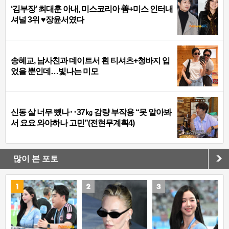
‘김부장’ 최대훈 아내, 미스코리아 善+미스 인터내
셔널 3위 ♥장윤서였다
송혜교, 남사친과 데이트서 흰 티셔츠+청바지 입
었을 뿐인데…빛나는 미모
신동 살 너무 뺐나‥37㎏ 감량 부작용 “못 알아봐
서 요요 와야하나 고민”(전현무계획4)
많이 본 포토