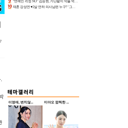
“연예인 걱정 NO” 김승현, 가난팔이 악플 억울할만‥아내+딸과 日 여행
재혼 강성연 ♥2살 연하 의사남편 누구? ‘그알’ 자문의에 훈남 비주얼 초엘리트 스펙 [종합]
기
7
.
박
이영애, 변치않...
미야오 깜찍한 ...
관