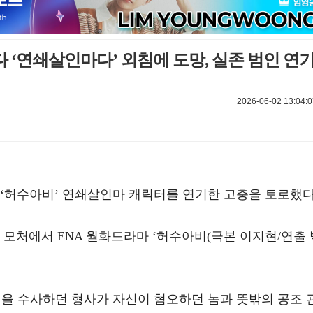
다 ‘연쇄살인마다’ 외침에 도망, 실존 범인 연
2026-06-02 13:04:0
 ‘허수아비’ 연쇄살인마 캐릭터를 연기한 고충을 토로했다
구 모처에서 ENA 월화드라마 ‘허수아비(극본 이지현/연출 
범을 수사하던 형사가 자신이 혐오하던 놈과 뜻밖의 공조 