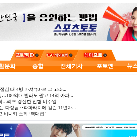
심 때 4병 마셔”(바로 그 고소...
…100억대 빌라도 팔고 14억 아파...
깜짝…리즈 갱신한 인형 비주얼
는 다정남‥파파라치에 걸린 11년차...
 비니키 소화 ‘역대급’