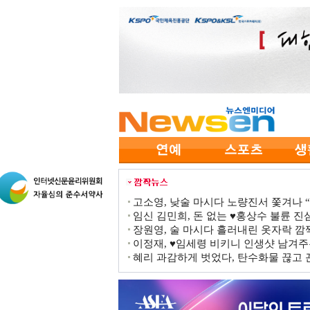
고소영, 낮술 마시다 노량진서 쫓겨나 “점
임신 김민희, 돈 없는 ♥홍상수 불륜 진심
장원영, 술 마시다 흘러내린 옷자락 
이정재, ♥임세령 비키니 인생샷 남겨주
혜리 과감하게 벗었다, 탄수화물 끊고 끈