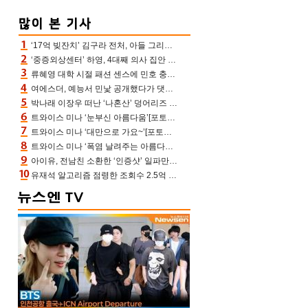
‘17억 빚잔치’ 김구라 전처, 아들 그리는 “나 뿐인데” 친엄마 챙기는 효심 눈길
‘중증외상센터’ 하영, 4대째 의사 집안 인증 “증조부, 고종 황제 진료”(옥문아)[어제TV]
류혜영 대학 시절 패션 센스에 민호 충격 “레몬색 레깅스에 다리 없는 줄”(나혼산)
여에스더, 예능서 민낯 공개했다가 댓글에 충격 “눈 왜 저렇게 처졌냐고”(에스더TV)
박나래 이장우 떠난 ‘나혼산’ 덩어리즈 왔다, 1인 1케이크에 팜유 전현무 충격[어제TV]
트와이스 미나 ‘눈부신 아름다움’[포토엔HD]
트와이스 미나 ‘대만으로 가요~’[포토엔HD]
트와이스 미나 ‘폭염 날려주는 아름다움’[포토엔HD]
아이유, 전남친 소환한 ‘인증샷’ 일파만파 속…남사친 변우석 선물도 남겼나 ‘훈훈’
유재석 알고리즘 점령한 조회수 2.5억 신박한 다비치, 강민경 덩달아 긴장(해투)