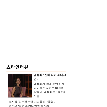
엄정화 “신체 나이 30대, 3
년..
엄정화가 30대 초반 신체
나이를 유지하는 비결을
밝혔다. 엄정화는 8월 4일
서울 ..
소지섭 “김부장 본명 나도 몰라‥들었..
박성웅 “폭염 속 갑옷 입고 말 타며 ..