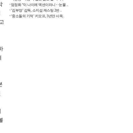
막
엄정화 “이 나이에 액션이라니‥눈물 ..
‘김부장’ 감독, 소지섭 캐스팅 2번 ..
영
‘중소돌의 기적’ 키오프, 3년만 사옥..
고
하
척
본
현
보
어
볼
인