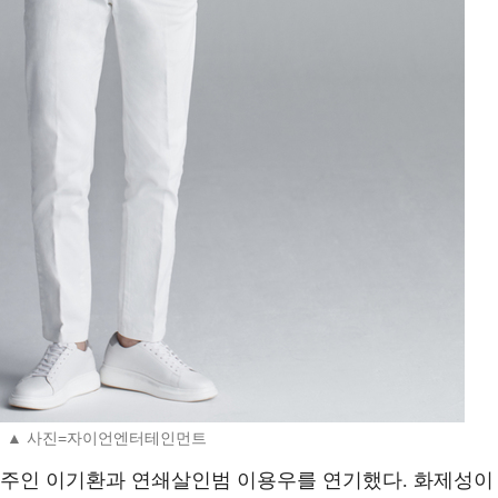
▲ 사진=자이언엔터테인먼트
 주인 이기환과 연쇄살인범 이용우를 연기했다. 화제성이