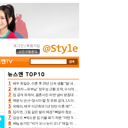
로그인
|
회원가입
배우 최일순, 이혼 후 20년 산속 생활 “딸 내가 버렸다고 원망‥맘 아파”(특종)[어제TV]
‘혼외자→유부남’ 정우성 근황 포착, 수식억 해킹 피해 후배 만났다 “존경하는”
집 공개 유재석, 결혼사진 라면 냄비 받침대 되고 분노‥가족사진도 피해(놀뭐)[어제TV]
백윤식 손녀+정시아 딸 첫 유화 공개, LA 아트쇼→서울국제조각페스타 작가다운 수준급 실력
유혜리, 배우 이근희과 1년 반만 이혼 왜? “식칼 꽂고 의자 던져” 충격 폭로(특종)[어제TV]
임지연, 그림 같은 발리 배경? 뼈말라 청순 비키니 핏에 상대 안 되네
김성수, ♥박소윤 집 이불 폐기 처분 “어떤 X이랑 썼을지 몰라” 질투(신랑수업2)[어제TV]
44kg 송가인 “비가 오나 눈이 오나” 매일 이 운동, 허벅지 근육량 상승+체지방 감소