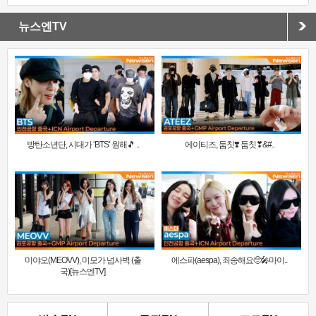
뉴스엔TV
방탄소년단, 시대가 ‘BTS’ 원해🎵 ..
에이티즈, 둠칫❣️ 둠칫❣&#..
미야오(MEOVV), 미모가 넘사벽 (출
에스파(aespa), 죄송해요🥺🎤마이..
국)[뉴스엔TV]