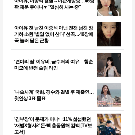
아이유, 이종석 결별→이관개방증…46장
꽉 채운 유애나 ♥ “열심히 사는 중”
아이유 전 남친 이종석 아닌 전전 남친 장
기하 소환 ‘별일 없이 산다’ 선곡…46장에
꾹 눌러 담은 근황
‘견미리 딸’ 이유비, 금수저의 여유…청순
미모에 반전 슬림 라인
‘나솔사계’ 국화, 경수와 결별 후 재출연…
첫인상 3표 몰표
‘김부장’이 문제가 아냐‥11% 섭섭했던
‘재벌X형사2’ 돈·빽 총동원해 컴백 [TV보
고서]