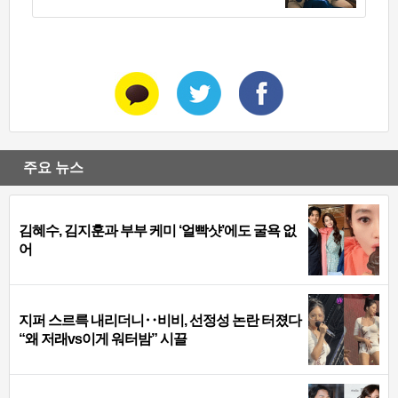
주요 뉴스
김혜수, 김지훈과 부부 케미 ‘얼빡샷’에도 굴욕 없
어
지퍼 스르륵 내리더니‥비비, 선정성 논란 터졌다
“왜 저래vs이게 워터밤” 시끌