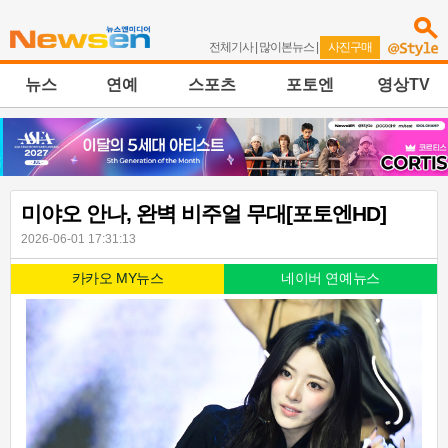
전체기사
|
많이본뉴스
|
사진구매
뉴스
연예
스포츠
포토엔
영상TV
미야오 안나, 완벽 비주얼 무대[포토엔HD]
2026-06-01 17:31:13
카카오 MY뉴스
네이버 연예뉴스