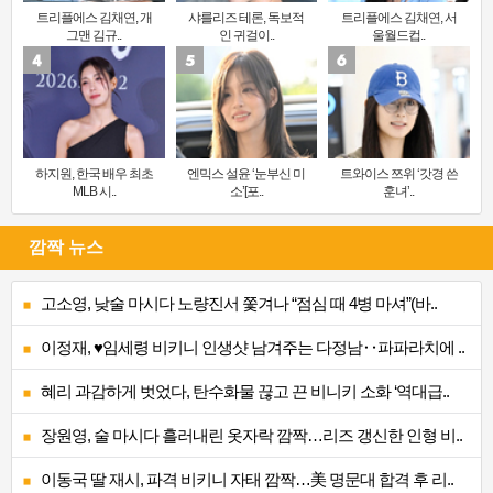
트리플에스 김채연, 개
샤를리즈 테론, 독보적
트리플에스 김채연, 서
그맨 김규..
인 귀걸이..
울월드컵..
하지원, 한국 배우 최초
엔믹스 설윤 ‘눈부신 미
트와이스 쯔위 ‘갓경 쓴
MLB 시..
소’[포..
훈녀’..
깜짝 뉴스
고소영, 낮술 마시다 노량진서 쫓겨나 “점심 때 4병 마셔”(바..
이정재, ♥임세령 비키니 인생샷 남겨주는 다정남‥파파라치에 ..
혜리 과감하게 벗었다, 탄수화물 끊고 끈 비니키 소화 ‘역대급..
장원영, 술 마시다 흘러내린 옷자락 깜짝…리즈 갱신한 인형 비..
이동국 딸 재시, 파격 비키니 자태 깜짝…美 명문대 합격 후 리..