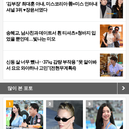
‘김부장’ 최대훈 아내, 미스코리아 善+미스 인터내
셔널 3위 ♥장윤서였다
송혜교, 남사친과 데이트서 흰 티셔츠+청바지 입
었을 뿐인데…빛나는 미모
신동 살 너무 뺐나‥37㎏ 감량 부작용 “못 알아봐
서 요요 와야하나 고민”(전현무계획4)
많이 본 포토