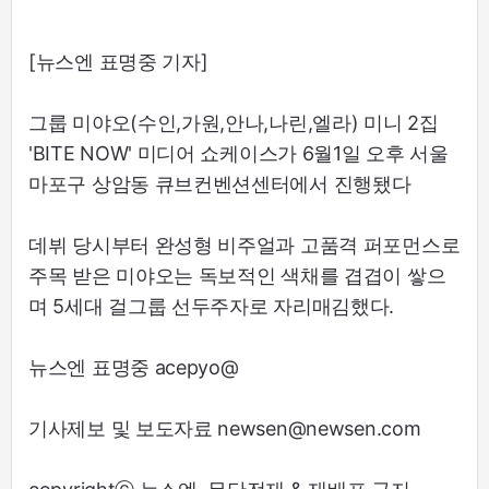
[뉴스엔 표명중 기자]
그룹 미야오(수인,가원,안나,나린,엘라) 미니 2집
'BITE NOW' 미디어 쇼케이스가 6월1일 오후 서울
마포구 상암동 큐브컨벤션센터에서 진행됐다
데뷔 당시부터 완성형 비주얼과 고품격 퍼포먼스로
주목 받은 미야오는 독보적인 색채를 겹겹이 쌓으
며 5세대 걸그룹 선두주자로 자리매김했다.
뉴스엔 표명중 acepyo@
기사제보 및 보도자료 newsen@newsen.com