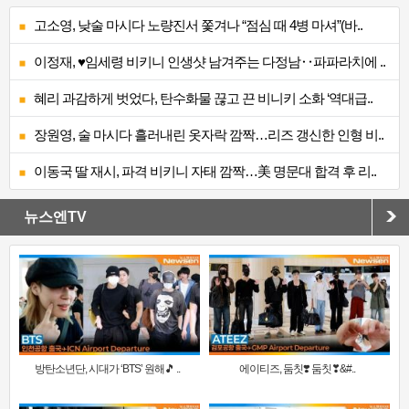
고소영, 낮술 마시다 노량진서 쫓겨나 “점심 때 4병 마셔”(바..
이정재, ♥임세령 비키니 인생샷 남겨주는 다정남‥파파라치에 ..
혜리 과감하게 벗었다, 탄수화물 끊고 끈 비니키 소화 ‘역대급..
장원영, 술 마시다 흘러내린 옷자락 깜짝…리즈 갱신한 인형 비..
이동국 딸 재시, 파격 비키니 자태 깜짝…美 명문대 합격 후 리..
뉴스엔TV
방탄소년단, 시대가 ‘BTS’ 원해🎵 ..
에이티즈, 둠칫❣️ 둠칫❣&#..