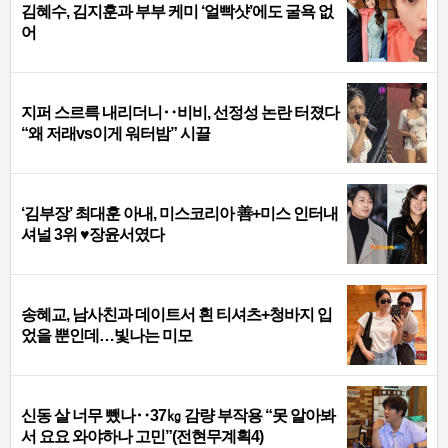
김혜수, 김지훈과 부부 케미 ‘얼빡샷’에도 굴욕 없
어
지퍼 스르륵 내리더니‥비비, 선정성 논란 터졌다
“왜 저래vs이게 워터밤” 시끌
‘김부장’ 최대훈 아내, 미스코리아 善+미스 인터내
셔널 3위 ♥장윤서였다
송혜교, 남사친과 데이트서 흰 티셔츠+청바지 입
었을 뿐인데…빛나는 미모
신동 살 너무 뺐나‥37㎏ 감량 부작용 “못 알아봐
서 요요 와야하나 고민”(전현무계획4)