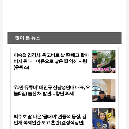
많이 본 뉴스
이승철 겹경사, 위고비로 살 쪽 빼고 할아
버지 된다‥마음으로 낳은 딸 임신 자랑
(유퀴즈)
‘71만 유튜버’ 배인규 신남성연대 대표, 오
늘(5일) 숨진 채 발견…향년 36세
박주호 딸 나은 ‘골때녀’ 관중석 등장, 김
민재 복제인간 보고 혼란 [결정적장면]