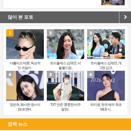
많이 본 포토
샤를리즈 테론, 독보적
트리플에스 김채연, 서
트리플에스 김채연, 개
인 귀걸이..
울월드컵..
그맨 김규..
정은채, 화사한 명사수
TXT 연준 ‘훈훈한 비주
하지원, 한국 배우 최초
[포토엔H..
얼’[포..
MLB 시..
깜짝 뉴스