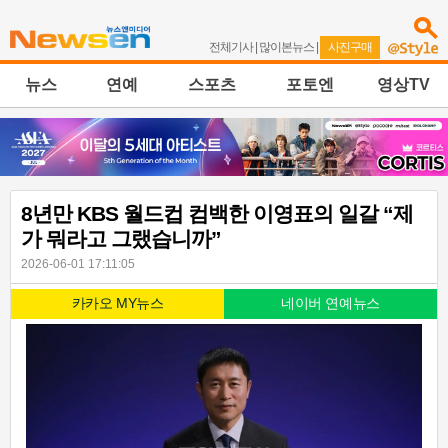
전체기사
|
많이본뉴스
|
사진구매
뉴스
연예
스포츠
포토엔
영상TV
8년만 KBS 월드컵 컴백한 이영표의 일갈 “제
가 뭐라고 그랬습니까”
2026-06-01 17:11:05
카카오 MY뉴스
네이버 연예뉴스