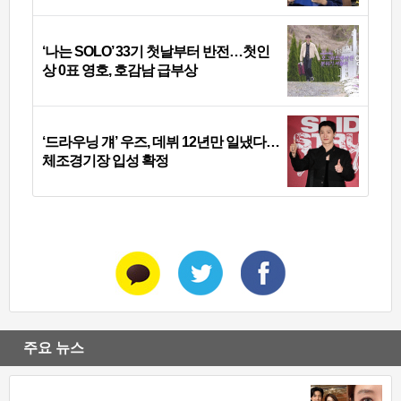
‘나는 SOLO’ 33기 첫날부터 반전…첫인
상 0표 영호, 호감남 급부상
‘드라우닝 걔’ 우즈, 데뷔 12년만 일냈다…
체조경기장 입성 확정
주요 뉴스