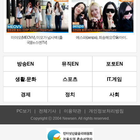
미야오(MEOVV), 미모가 넘사벽 (출
에스파(aespa), 죄송해요🥺🎤마이..
국)[뉴스엔TV]
방송EN
뮤직EN
포토EN
생활.문화
스포츠
IT.게임
경제
정치
사회
PC보기
|
전체기사
|
이용약관
|
개인정보처리방침
Copyright ⓒ 2004 Newsen. All rights reserved.