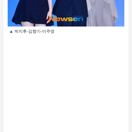
▲ 박지후-김향기-이주영