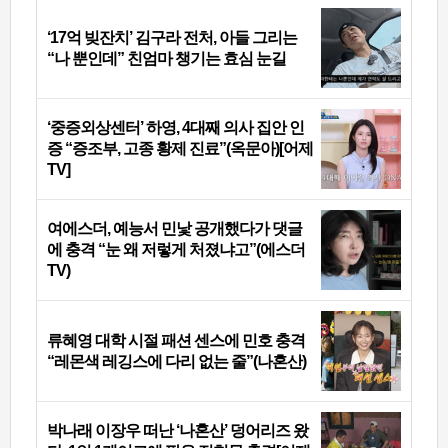
‘17억 빚잔치’ 김구라 전처, 아들 그리는
“나 뿐인데” 친엄마 챙기는 효심 눈길
‘중증외상센터’ 하영, 4대째 의사 집안 인
증 “증조부, 고종 황제 진료”(옥문아)[어제
TV]
여에스더, 예능서 민낯 공개했다가 댓글
에 충격 “눈 왜 저렇게 처졌냐고”(에스더
TV)
류혜영 대학 시절 패션 센스에 민호 충격
“레몬색 레깅스에 다리 없는 줄”(나혼산)
박나래 이장우 떠난 ‘나혼산’ 덩어리즈 왔