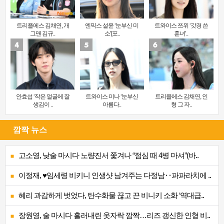
트리플에스 김채연, 개
엔믹스 설윤 ‘눈부신 미
트와이스 쯔위 ‘갓경 쓴
그맨 김규..
소’[포..
훈녀’..
안효섭 ‘작은 얼굴에 잘
트와이스 미나 ‘눈부신
트리플에스 김채연, 인
생김이 ..
아름다..
형 그 자..
깜짝 뉴스
고소영, 낮술 마시다 노량진서 쫓겨나 “점심 때 4병 마셔”(바..
이정재, ♥임세령 비키니 인생샷 남겨주는 다정남‥파파라치에 ..
혜리 과감하게 벗었다, 탄수화물 끊고 끈 비니키 소화 ‘역대급..
장원영, 술 마시다 흘러내린 옷자락 깜짝…리즈 갱신한 인형 비..