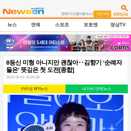
전체기사
|
많이본뉴스
|
사진구매
뉴스
연예
스포츠
포토엔
영상TV
8등신 미형 아니지만 괜찮아‥김향기 ‘순례자
들은’ 뜻깊은 첫 도전[종합]
2026-06-01 16:04:26
카카오 MY뉴스
네이버 연예뉴스