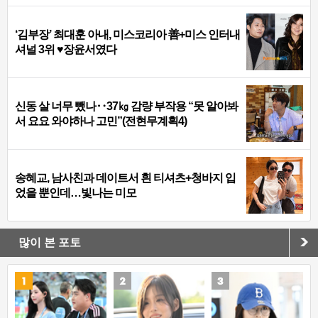
‘김부장’ 최대훈 아내, 미스코리아 善+미스 인터내
셔널 3위 ♥장윤서였다
신동 살 너무 뺐나‥37㎏ 감량 부작용 “못 알아봐
서 요요 와야하나 고민”(전현무계획4)
송혜교, 남사친과 데이트서 흰 티셔츠+청바지 입
었을 뿐인데…빛나는 미모
많이 본 포토