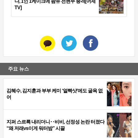
다, 1인 1케이크에 팜유 전현무 충격[어제
TV]
주요 뉴스
김혜수, 김지훈과 부부 케미 ‘얼빡샷’에도 굴욕 없
어
지퍼 스르륵 내리더니‥비비, 선정성 논란 터졌다
“왜 저래vs이게 워터밤” 시끌