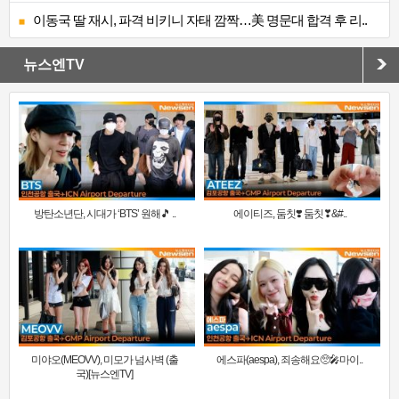
이동국 딸 재시, 파격 비키니 자태 깜짝…美 명문대 합격 후 리..
뉴스엔TV
방탄소년단, 시대가 ‘BTS’ 원해🎵 ..
에이티즈, 둠칫❣️ 둠칫❣&#..
미야오(MEOVV), 미모가 넘사벽 (출
에스파(aespa), 죄송해요🥺🎤마이..
국)[뉴스엔TV]