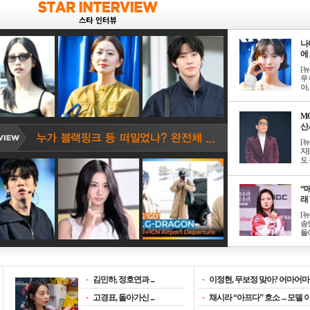
나
에 
[
우 
아, .
M
산서
[
자
도 
“매
래 
[
송
들이
-
김민하, 정호연과 ...
-
이정현, 무보정 맞아? 어마어마한
-
고경표, 돌아가신 ...
-
채시라 “아프다” 호소→모델 이소