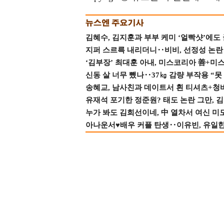
김혜수, 김지훈과 부부 케미 ‘얼빡샷’에도
지퍼 스르륵 내리더니‥비비, 선정성 논란 터
‘김부장’ 최대훈 아내, 미스코리아 善+미
신동 살 너무 뺐나‥37㎏ 감량 부작용 “못
송혜교, 남사친과 데이트서 흰 티셔츠+청
유재석 포기한 정준원? 태도 논란 그만, 김현
누가 봐도 김희선이네, 中 열차서 여신 미
아나운서♥배우 커플 탄생‥이유빈, 유일한 최