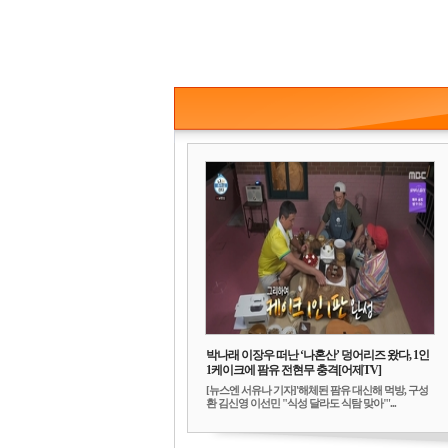
박나래 이장우 떠난 ‘나혼산’ 덩어리즈 왔다, 1인
1케이크에 팜유 전현무 충격[어제TV]
[뉴스엔 서유나 기자]'해체된 팜유 대신해 먹방, 구성
환 김신영 이선민 "식성 달라도 식탐 맞아"'...