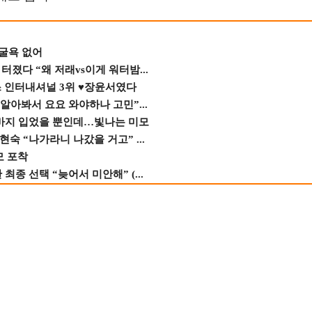
 굴욕 없어
졌다 “왜 저래vs이게 워터밤...
스 인터내셔널 3위 ♥장윤서였다
 알아봐서 요요 와야하나 고민”...
바지 입었을 뿐인데…빛나는 미모
숙 “나가라니 나갔을 거고” ...
모 포착
종 선택 “늦어서 미안해” (...