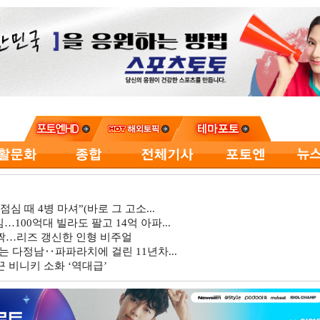
심 때 4병 마셔”(바로 그 고소...
…100억대 빌라도 팔고 14억 아파...
깜짝…리즈 갱신한 인형 비주얼
는 다정남‥파파라치에 걸린 11년차...
 비니키 소화 ‘역대급’