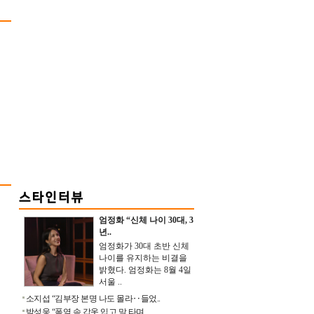
엄정화 “신체 나이 30대, 3
년..
엄정화가 30대 초반 신체
나이를 유지하는 비결을
밝혔다. 엄정화는 8월 4일
서울 ..
소지섭 “김부장 본명 나도 몰라‥들었..
박성웅 “폭염 속 갑옷 입고 말 타며 ..