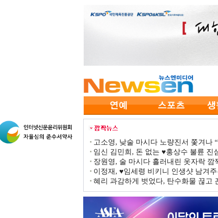
고소영, 낮술 마시다 노량진서 쫓겨나 “점
임신 김민희, 돈 없는 ♥홍상수 불륜 진심
장원영, 술 마시다 흘러내린 옷자락 
이정재, ♥임세령 비키니 인생샷 남겨주
혜리 과감하게 벗었다, 탄수화물 끊고 끈