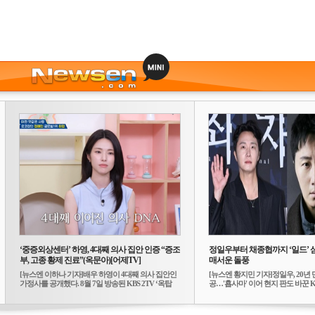
‘중증외상센터’ 하영, 4대째 의사 집안 인증 “증조
정일우부터 채종협까지 ‘일드’ 
부, 고종 황제 진료”(옥문아)[어제TV]
매서운 돌풍
[뉴스엔 이하나 기자]배우 하영이 4대째 의사 집안인
[뉴스엔 황지민 기자]정일우, 20년 
가정사를 공개했다. 8월 7일 방송된 KBS 2TV ‘옥탑
공…'횹사마' 이어 현지 판도 바꾼 K-
방...