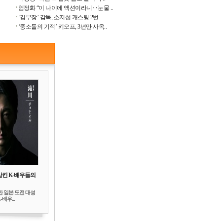
엄정화 “이 나이에 액션이라니‥눈물 ..
‘김부장’ 감독, 소지섭 캐스팅 2번 ..
‘중소돌의 기적’ 키오프, 3년만 사옥..
삼킨 K-배우들의
만 일본 도전 대성
배우...