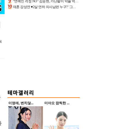
“연예인 걱정 NO” 김승현, 가난팔이 악플 억울할만‥아내+딸과 日 여행
재혼 강성연 ♥2살 연하 의사남편 누구? ‘그알’ 자문의에 훈남 비주얼 초엘리트 스펙 [종합]
이
4
준
이영애, 변치않...
미야오 깜찍한 ...
사