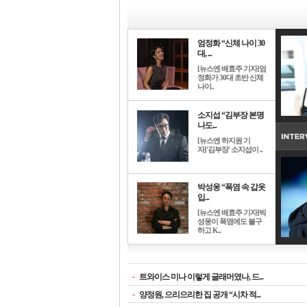
엄정화 “신체 나이 30
대, ...
[뉴스엔 배효주 기자]엄
정화가 30대 초반 신체
나이..
소지섭 “김부장 본명
나도...
[뉴스엔 하지원 기
자]'김부장' 소지섭이 ..
박성웅 “폭염 속 갑옷
입...
[뉴스엔 배효주 기자]박
성웅이 폭염에도 불구
하고 K..
-
트와이스 미나 이렇게 글래머였나, 드...
-
양정원, 으리으리한 집 공개 “시차 적...