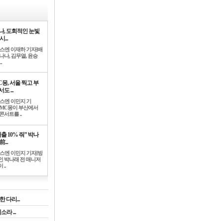
나, 도회적인 눈빛
시...
뉴스엔 이재하 기자]배
나나, 김무열, 윤승
.
C몽, 서울 찍고 부
도 ...
뉴스엔 이민지 기
]MC몽이 부산에서
콘서트를 ..
출 10% 줘” 박나
前...
뉴스엔 이민지 기자]방
인 박나래 전 매니저
 ..
 다리...
라 ...