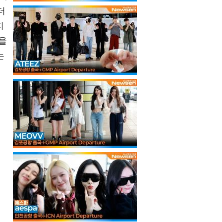
더
지
을
는