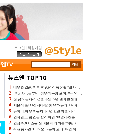
로그인
|
회원가입
배우 최일순, 이혼 후 20년 산속 생활 “딸 내가 버렸다고 원망‥맘 아파”(특종)[어제TV]
‘혼외자→유부남’ 정우성 근황 포착, 수식억 해킹 피해 후배 만났다 “존경하는”
집 공개 유재석, 결혼사진 라면 냄비 받침대 되고 분노‥가족사진도 피해(놀뭐)[어제TV]
백윤식 손녀+정시아 딸 첫 유화 공개, LA 아트쇼→서울국제조각페스타 작가다운 수준급 실력
유혜리, 배우 이근희과 1년 반만 이혼 왜? “식칼 꽂고 의자 던져” 충격 폭로(특종)[어제TV]
임지연, 그림 같은 발리 배경? 뼈말라 청순 비키니 핏에 상대 안 되네
김성수, ♥박소윤 집 이불 폐기 처분 “어떤 X이랑 썼을지 몰라” 질투(신랑수업2)[어제TV]
44kg 송가인 “비가 오나 눈이 오나” 매일 이 운동, 허벅지 근육량 상승+체지방 감소