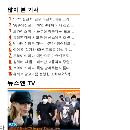
‘17억 빚잔치’ 김구라 전처, 아들 그리는 “나 뿐인데” 친엄마 챙기는 효심 눈길
‘중증외상센터’ 하영, 4대째 의사 집안 인증 “증조부, 고종 황제 진료”(옥문아)[어제TV]
트와이스 미나 ‘눈부신 아름다움’[포토엔HD]
류혜영 대학 시절 패션 센스에 민호 충격 “레몬색 레깅스에 다리 없는 줄”(나혼산)
박나래 이장우 떠난 ‘나혼산’ 덩어리즈 왔다, 1인 1케이크에 팜유 전현무 충격[어제TV]
아이유, 장기하 BGM 후폭풍 예상 못 했나‥삭제 오보→윤가이까지 엮여 시끌
트와이스 미나 ‘대만으로 가요~’[포토엔HD]
김희애, 세월도 비켜간 고품격 비주얼 [포토엔HD]
트와이스 미나 ‘폭염 날려주는 아름다움’[포토엔HD]
유재석 알고리즘 점령한 조회수 2.5억 신박한 다비치, 강민경 덩달아 긴장(해투)
아마