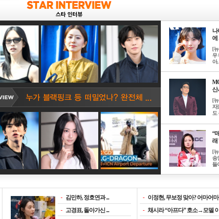
나
에 
[
우 
아, .
M
산서
[
자
도 
“매
래 
[
송
들이
-
김민하, 정호연과 ...
-
이정현, 무보정 맞아? 어마어마한
-
고경표, 돌아가신 ...
-
채시라 “아프다” 호소→모델 이소