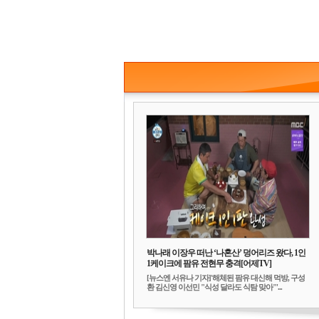
박나래 이장우 떠난 ‘나혼산’ 덩어리즈 왔다, 1인
1케이크에 팜유 전현무 충격[어제TV]
[뉴스엔 서유나 기자]'해체된 팜유 대신해 먹방, 구성
환 김신영 이선민 "식성 달라도 식탐 맞아"'...