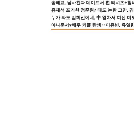
송혜교, 남사친과 데이트서 흰 티셔츠+청
유재석 포기한 정준원? 태도 논란 그만, 김현
누가 봐도 김희선이네, 中 열차서 여신 미
아나운서♥배우 커플 탄생‥이유빈, 유일한 최