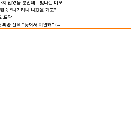
바지 입었을 뿐인데…빛나는 미모
숙 “나가라니 나갔을 거고” ...
모 포착
종 선택 “늦어서 미안해” (...