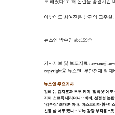
도 해줬다"고 해 논란을 종결시킨 바
이밖에도 최여진은 남편의 교주설, 
뉴스엔 박수인 abc159@
기사제보 및 보도자료 newsen@news
copyrightⓒ 뉴스엔. 무단전재 & 
김혜수, 김지훈과 부부 케미 ‘얼빡샷’에도
지퍼 스르륵 내리더니‥비비, 선정성 논란 터
‘김부장’ 최대훈 아내, 미스코리아 善+미
신동 살 너무 뺐나‥37㎏ 감량 부작용 “못