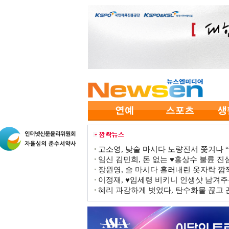
고소영, 낮술 마시다 노량진서 쫓겨나 “점
임신 김민희, 돈 없는 ♥홍상수 불륜 진심
장원영, 술 마시다 흘러내린 옷자락 
이정재, ♥임세령 비키니 인생샷 남겨주
혜리 과감하게 벗었다, 탄수화물 끊고 끈