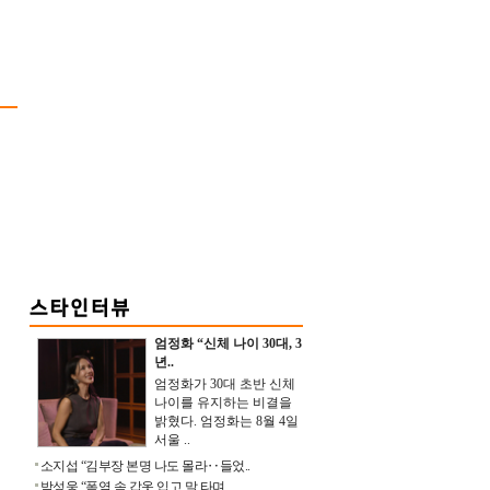
엄정화 “신체 나이 30대, 3
년..
엄정화가 30대 초반 신체
나이를 유지하는 비결을
밝혔다. 엄정화는 8월 4일
서울 ..
소지섭 “김부장 본명 나도 몰라‥들었..
박성웅 “폭염 속 갑옷 입고 말 타며 ..