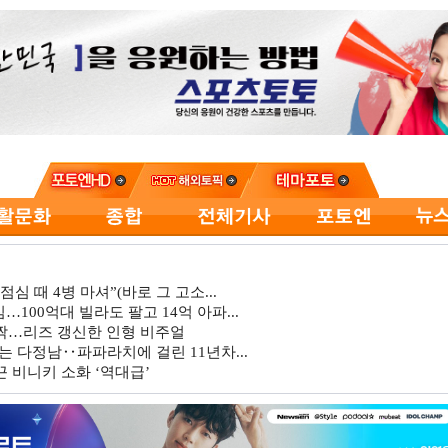
심 때 4병 마셔”(바로 그 고소...
…100억대 빌라도 팔고 14억 아파...
깜짝…리즈 갱신한 인형 비주얼
는 다정남‥파파라치에 걸린 11년차...
 비니키 소화 ‘역대급’