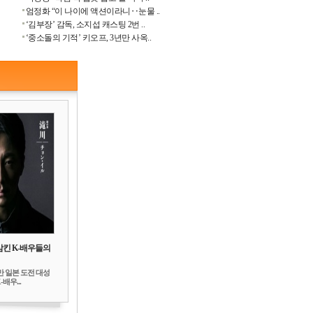
엄정화 “이 나이에 액션이라니‥눈물 ..
‘김부장’ 감독, 소지섭 캐스팅 2번 ..
‘중소돌의 기적’ 키오프, 3년만 사옥..
삼킨 K-배우들의
만 일본 도전 대성
배우...