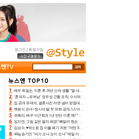
로그인
|
회원가입
배우 최일순, 이혼 후 20년 산속 생활 “딸 내가 버렸다고 원망‥맘 아파”(특종)[어제TV]
‘혼외자→유부남’ 정우성 근황 포착, 수식억 해킹 피해 후배 만났다 “존경하는”
집 공개 유재석, 결혼사진 라면 냄비 받침대 되고 분노‥가족사진도 피해(놀뭐)[어제TV]
백윤식 손녀+정시아 딸 첫 유화 공개, LA 아트쇼→서울국제조각페스타 작가다운 수준급 실력
유혜리, 배우 이근희과 1년 반만 이혼 왜? “식칼 꽂고 의자 던져” 충격 폭로(특종)[어제TV]
임지연, 그림 같은 발리 배경? 뼈말라 청순 비키니 핏에 상대 안 되네
김성수, ♥박소윤 집 이불 폐기 처분 “어떤 X이랑 썼을지 몰라” 질투(신랑수업2)[어제TV]
44kg 송가인 “비가 오나 눈이 오나” 매일 이 운동, 허벅지 근육량 상승+체지방 감소