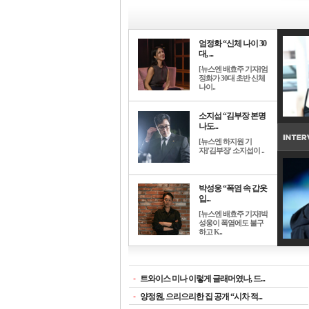
엄정화 “신체 나이 30
대, ...
[뉴스엔 배효주 기자]엄
정화가 30대 초반 신체
나이..
소지섭 “김부장 본명
나도...
[뉴스엔 하지원 기
자]'김부장' 소지섭이 ..
박성웅 “폭염 속 갑옷
입...
[뉴스엔 배효주 기자]박
성웅이 폭염에도 불구
하고 K..
-
트와이스 미나 이렇게 글래머였나, 드...
-
양정원, 으리으리한 집 공개 “시차 적...