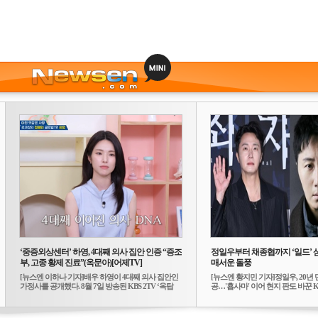
‘중증외상센터’ 하영, 4대째 의사 집안 인증 “증조
정일우부터 채종협까지 ‘일드’ 
부, 고종 황제 진료”(옥문아)[어제TV]
매서운 돌풍
[뉴스엔 이하나 기자]배우 하영이 4대째 의사 집안인
[뉴스엔 황지민 기자]정일우, 20년 
가정사를 공개했다. 8월 7일 방송된 KBS 2TV ‘옥탑
공…'횹사마' 이어 현지 판도 바꾼 K-
방...