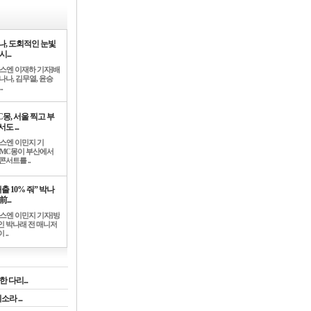
나, 도회적인 눈빛
시...
뉴스엔 이재하 기자]배
나나, 김무열, 윤승
.
C몽, 서울 찍고 부
도 ...
뉴스엔 이민지 기
]MC몽이 부산에서
콘서트를 ..
출 10% 줘” 박나
前...
뉴스엔 이민지 기자]방
인 박나래 전 매니저
 ..
 다리...
라 ...