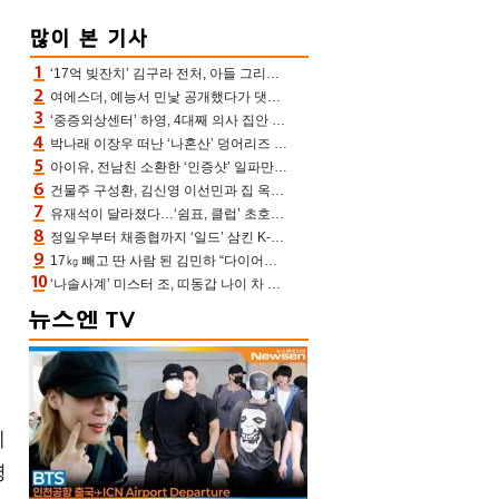
‘17억 빚잔치’ 김구라 전처, 아들 그리는 “나 뿐인데” 친엄마 챙기는 효심 눈길
여에스더, 예능서 민낯 공개했다가 댓글에 충격 “눈 왜 저렇게 처졌냐고”(에스더TV)
‘중증외상센터’ 하영, 4대째 의사 집안 인증 “증조부, 고종 황제 진료”(옥문아)[어제TV]
박나래 이장우 떠난 ‘나혼산’ 덩어리즈 왔다, 1인 1케이크에 팜유 전현무 충격[어제TV]
아이유, 전남친 소환한 ‘인증샷’ 일파만파 속…남사친 변우석 선물도 남겼나 ‘훈훈’
건물주 구성환, 김신영 이선민과 집 옥상서 41만원 한우 파티 “화력이 성화봉송”(나혼산)
유재석이 달라졌다…‘쉼표, 클럽’ 초호화 코스에 주우재도 감탄 (놀면 뭐하니?)
정일우부터 채종협까지 ‘일드’ 삼킨 K-배우들의 매서운 돌풍
17㎏ 빼고 딴 사람 된 김민하 “다이어트 화제돼 깜짝, 이럴 일인가”(전현무계획4)[어제TV]
‘나솔사계’ 미스터 조, 띠동갑 나이 차 고백…3MC ‘말잇못’
에
명