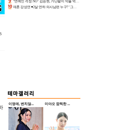
“연예인 걱정 NO” 김승현, 가난팔이 악플 억울할만‥아내+딸과 日 여행
재혼 강성연 ♥2살 연하 의사남편 누구? ‘그알’ 자문의에 훈남 비주얼 초엘리트 스펙 [종합]
5
이영애, 변치않...
미야오 깜찍한 ...
하