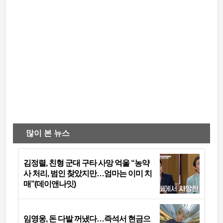
많이 본 뉴스
김정렬, 친형 군대 구타 사망 억울 “농약
사 처리, 범인 찾았지만…엄마는 이미 치
매”(데이앤나잇)
임영웅, 돈 다발 꺼냈다…즉석서 현금으