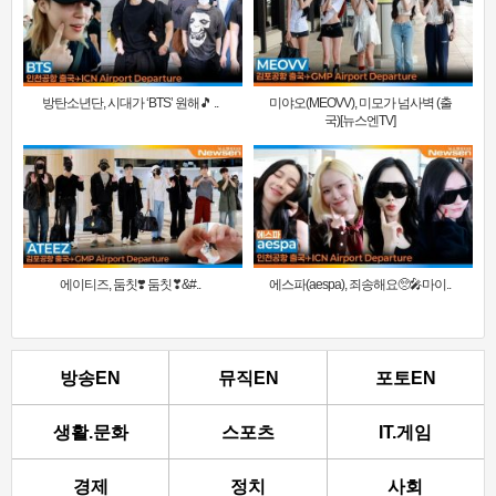
방탄소년단, 시대가 ‘BTS’ 원해🎵 ..
미야오(MEOVV), 미모가 넘사벽 (출
국)[뉴스엔TV]
에이티즈, 둠칫❣️ 둠칫❣&#..
에스파(aespa), 죄송해요🥺🎤마이..
방송EN
뮤직EN
포토EN
생활.문화
스포츠
IT.게임
경제
정치
사회