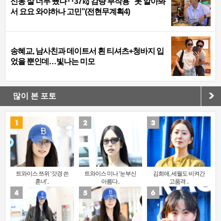
신동 살 너무 뺐나‥37㎏ 감량 부작용 “못 알아봐
서 요요 와야하나 고민”(전현무계획4)
송혜교, 남사친과 데이트서 흰 티셔츠+청바지 입
었을 뿐인데…빛나는 미모
많이 본 포토
트와이스 쯔위 ‘갓경 쓴
트와이스 미나 ‘눈부신
김희애, 세월도 비켜간
훈녀’..
아름다..
고품격 ..