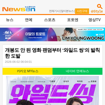
전체기사
|
많이본뉴스
|
사진구매
뉴스
연예
스포츠
포토엔
영상TV
개봉도 안 된 영화 팬덤부터 ‘와일드 씽’의 발칙
한 도발
2026-06-02 06:04:01
카카오 MY뉴스
네이버 연예뉴스