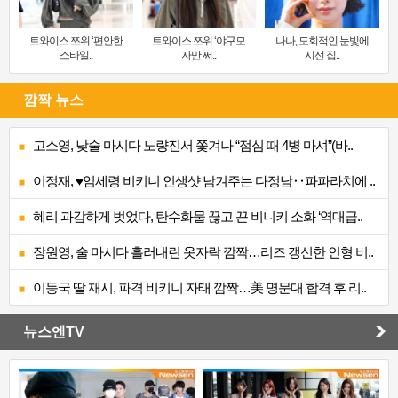
트와이스 쯔위 ‘편안한
트와이스 쯔위 ‘야구모
나나, 도회적인 눈빛에
스타일..
자만 써..
시선 집..
깜짝 뉴스
고소영, 낮술 마시다 노량진서 쫓겨나 “점심 때 4병 마셔”(바..
이정재, ♥임세령 비키니 인생샷 남겨주는 다정남‥파파라치에 ..
혜리 과감하게 벗었다, 탄수화물 끊고 끈 비니키 소화 ‘역대급..
장원영, 술 마시다 흘러내린 옷자락 깜짝…리즈 갱신한 인형 비..
이동국 딸 재시, 파격 비키니 자태 깜짝…美 명문대 합격 후 리..
뉴스엔TV