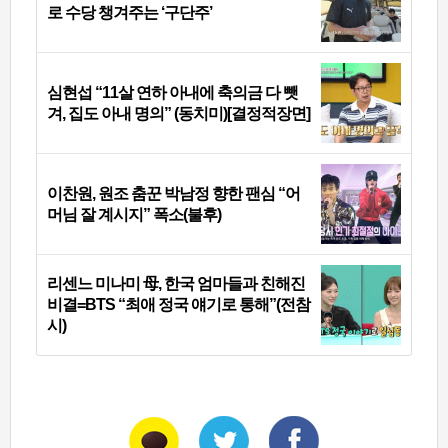
로 수당 챙겨주는 ‘구단주’
심현섭 “11살 연하 아내에 축의금 다 뺏
겨, 집도 아내 명의” (동치미)[결정적장면]
이찬원, 원조 춤꾼 박남정 향한 팬심 “어
머님 잘 계시지” 폭소(불후)
리센느 미나미 母, 한국 엄마들과 친해진
비결=BTS “최애 정국 얘기로 통해”(전참
시)