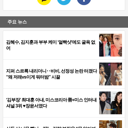
주요 뉴스
김혜수, 김지훈과 부부 케미 ‘얼빡샷’에도 굴욕 없
어
지퍼 스르륵 내리더니‥비비, 선정성 논란 터졌다
“왜 저래vs이게 워터밤” 시끌
‘김부장’ 최대훈 아내, 미스코리아 善+미스 인터내
셔널 3위 ♥장윤서였다