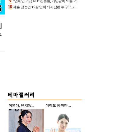
“연예인 걱정 NO” 김승현, 가난팔이 악플 억울할만‥아내+딸과 日 여행
재혼 강성연 ♥2살 연하 의사남편 누구? ‘그알’ 자문의에 훈남 비주얼 초엘리트 스펙 [종합]
]
1
이영애, 변치않...
미야오 깜찍한 ...