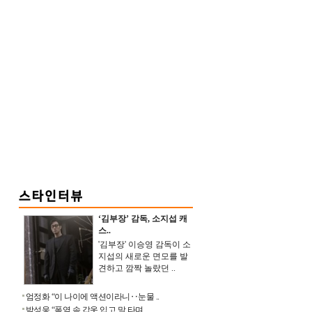
‘김부장’ 감독, 소지섭 캐
스..
'김부장' 이승영 감독이 소
지섭의 새로운 면모를 발
견하고 깜짝 놀랐던 ..
엄정화 “이 나이에 액션이라니‥눈물 ..
박성웅 “폭염 속 갑옷 입고 말 타며 ..