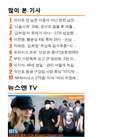
아이유 전 남친 이종석 아닌 전전 남친 장기하 소환 ‘별일 없이 산다’ 선곡…46장에 꾹 눌러 담은 근황
‘나솔사계’ 국화, 경수와 결별 후 재출연…첫인상 3표 몰표
‘김부장’이 문제가 아냐‥11% 섭섭했던 ‘재벌X형사2’ 돈·빽 총동원해 컴백 [TV보고서]
이찬원, 황윤성 4등 축하 파티‥손님 모으려 블랙핑크 지수와 친한 척(편스토랑)[어제TV]
차예련, ‘김부장’ 주상욱 링거투혼+식스팩 비화 “옷 벗는데 아저씨는 안 된다고”(차장금)
트와이스 쯔위 ‘갓경 쓴 훈녀’[포토엔HD]
부친 가정폭력 보고 큰 방은희, 2번 이혼 후 잠수→母 고독사에 자책(특종세상)[어제TV]
이지아, 48세 생일‥관리 어떻게 하길래 놀라운 동안 미모
차인표 동생 구강암 사망 회상 “마지막 순간 동생 손 잡아준 신애라, 두고두고 고마워” (신애라이프)
‘SK하이닉스 275층’ 미자 “머리 뚜껑에서 사, 주식만 안 해도 돈 버는 것”