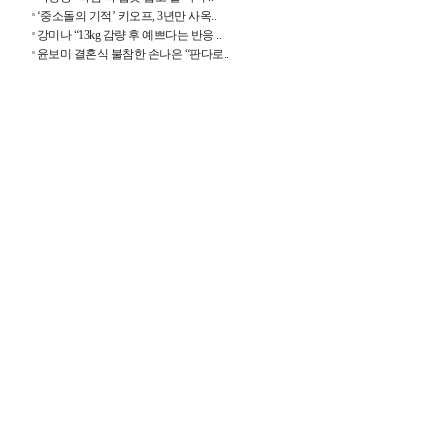
‘중소돌의 기적’ 키오프, 3년만 사옥..
강미나 “13kg 감량 후 예쁘다는 반응 ..
윤보미 결혼식 불참한 손나은 “판다로..