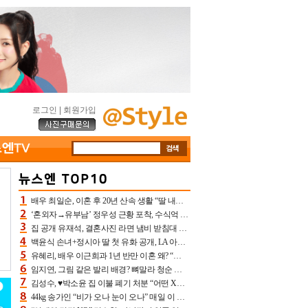
로그인
|
회원가입
배우 최일순, 이혼 후 20년 산속 생활 “딸 내가 버렸다고 원망‥맘 아파”(특종)[어제TV]
‘혼외자→유부남’ 정우성 근황 포착, 수식억 해킹 피해 후배 만났다 “존경하는”
집 공개 유재석, 결혼사진 라면 냄비 받침대 되고 분노‥가족사진도 피해(놀뭐)[어제TV]
백윤식 손녀+정시아 딸 첫 유화 공개, LA 아트쇼→서울국제조각페스타 작가다운 수준급 실력
유혜리, 배우 이근희과 1년 반만 이혼 왜? “식칼 꽂고 의자 던져” 충격 폭로(특종)[어제TV]
임지연, 그림 같은 발리 배경? 뼈말라 청순 비키니 핏에 상대 안 되네
김성수, ♥박소윤 집 이불 폐기 처분 “어떤 X이랑 썼을지 몰라” 질투(신랑수업2)[어제TV]
44kg 송가인 “비가 오나 눈이 오나” 매일 이 운동, 허벅지 근육량 상승+체지방 감소