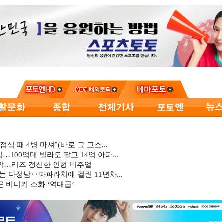
심 때 4병 마셔”(바로 그 고소...
…100억대 빌라도 팔고 14억 아파...
깜짝…리즈 갱신한 인형 비주얼
는 다정남‥파파라치에 걸린 11년차...
 비니키 소화 ‘역대급’