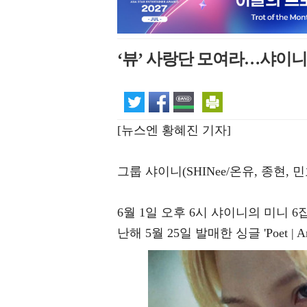
‘뷰’ 사랑단 모여라…샤이니가
[뉴스엔 황혜진 기자]
그룹 샤이니(SHINee/온유, 종현,
6월 1일 오후 6시 샤이니의 미니 6
난해 5월 25일 발매한 싱글 'Poet |