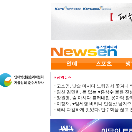
고소영, 낮술 마시다 노량진서 쫓겨나 “점
임신 김민희, 돈 없는 ♥홍상수 불륜 진심
장원영, 술 마시다 흘러내린 옷자락 
이정재, ♥임세령 비키니 인생샷 남겨주
혜리 과감하게 벗었다, 탄수화물 끊고 끈