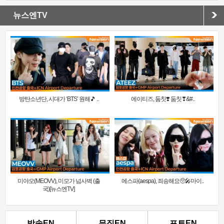
뉴스엔TV
방탄소년단, 시대가 ‘BTS’ 원해🎵 ..
에이티즈, 둠칫❣️ 둠칫❣&#..
미야오(MEOVV), 미모가 넘사벽 (출
에스파(aespa), 죄송해요🥺🎤마이..
국)[뉴스엔TV]
방송EN
뮤직EN
포토EN