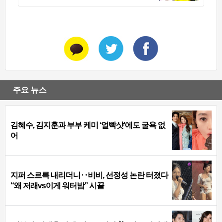
주요 뉴스
김혜수, 김지훈과 부부 케미 ‘얼빡샷’에도 굴욕 없
어
지퍼 스르륵 내리더니‥비비, 선정성 논란 터졌다
“왜 저래vs이게 워터밤” 시끌