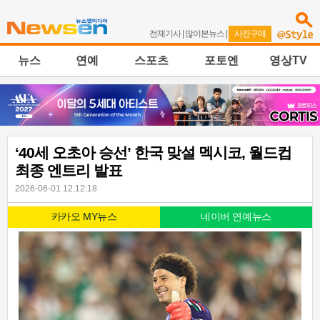
전체기사
|
많이본뉴스
|
사진구매
뉴스
연예
스포츠
포토엔
영상TV
‘40세 오초아 승선’ 한국 맞설 멕시코, 월드컵
최종 엔트리 발표
2026-06-01 12:12:18
카카오 MY뉴스
네이버 연예뉴스