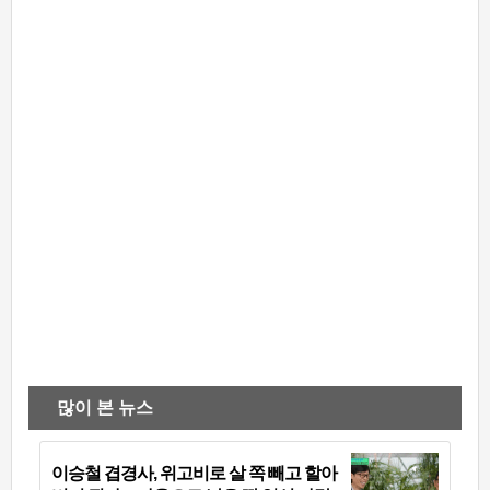
많이 본 뉴스
이승철 겹경사, 위고비로 살 쪽 빼고 할아