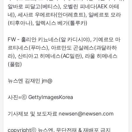
알바로 피달고(베티스), 오벨린 피네다(AEK 아테
네), 세사르 우에르타(안더레흐트), 일베르토 모라
(티후아나), 알렉시스 베가(톨루카)
FW - 훌리안 키뇨네스(알 카디시야), 기예르모 마
르티네스(푸마스), 아르만도 곤살레스(과달라하
라), 산티아고 히메네스(AC밀란), 라울 히메네스
(풀럼)
뉴스엔 김재민 jm@
사진=ⓒ GettyImagesKorea
기사제보 및 보도자료 newsen@newsen.com
copyrightⓒ 뉴스엔. 무단전재 & 재배포 금지