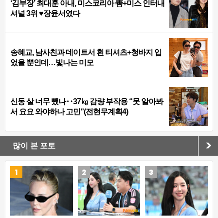
‘김부장’ 최대훈 아내, 미스코리아 善+미스 인터내
셔널 3위 ♥장윤서였다
송혜교, 남사친과 데이트서 흰 티셔츠+청바지 입
었을 뿐인데…빛나는 미모
신동 살 너무 뺐나‥37㎏ 감량 부작용 “못 알아봐
서 요요 와야하나 고민”(전현무계획4)
많이 본 포토