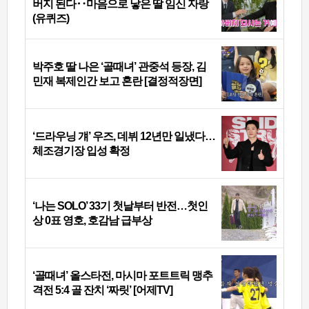
버지 된다‥마음으로 낳은 딸 임신 자랑
(유퀴즈)
박주호 딸 나은 ‘골때녀’ 관중석 등장, 김
민재 복제인간 보고 혼란 [결정적장면]
‘드라우닝 걔’ 우즈, 데뷔 12년만 일냈다…
체조경기장 입성 확정
‘나는 SOLO’ 33기 첫날부터 반전…첫인
상 0표 영호, 호감남 급부상
‘골때녀’ 올스타전, 마시마 포트트릭 맹추
격전 5:4 골 잔치 ‘짜릿’ [어제TV]