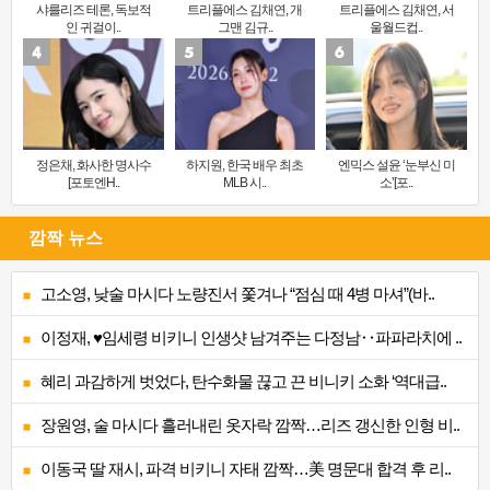
샤를리즈 테론, 독보적
트리플에스 김채연, 개
트리플에스 김채연, 서
인 귀걸이..
그맨 김규..
울월드컵..
정은채, 화사한 명사수
하지원, 한국 배우 최초
엔믹스 설윤 ‘눈부신 미
[포토엔H..
MLB 시..
소’[포..
깜짝 뉴스
고소영, 낮술 마시다 노량진서 쫓겨나 “점심 때 4병 마셔”(바..
이정재, ♥임세령 비키니 인생샷 남겨주는 다정남‥파파라치에 ..
혜리 과감하게 벗었다, 탄수화물 끊고 끈 비니키 소화 ‘역대급..
장원영, 술 마시다 흘러내린 옷자락 깜짝…리즈 갱신한 인형 비..
이동국 딸 재시, 파격 비키니 자태 깜짝…美 명문대 합격 후 리..