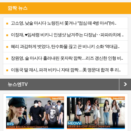
깜짝 뉴스
고소영, 낮술 마시다 노량진서 쫓겨나 “점심 때 4병 마셔”(바..
이정재, ♥임세령 비키니 인생샷 남겨주는 다정남‥파파라치에 ..
혜리 과감하게 벗었다, 탄수화물 끊고 끈 비니키 소화 ‘역대급..
장원영, 술 마시다 흘러내린 옷자락 깜짝…리즈 갱신한 인형 비..
이동국 딸 재시, 파격 비키니 자태 깜짝…美 명문대 합격 후 리..
뉴스엔TV