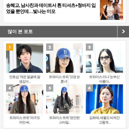
송혜교, 남사친과 데이트서 흰 티셔츠+청바지 입
었을 뿐인데…빛나는 미모
많이 본 포토
안효섭 ‘작은 얼굴에 잘
트와이스 쯔위 ‘갓경 쓴
트와이스 미나 ‘눈부신
생김이 ..
훈녀’..
아름다..
트와이스 쯔위 ‘야구모
트와이스 쯔위 ‘편안한
김희애, 세월도 비켜간
자만 써..
스타일..
고품격 ..