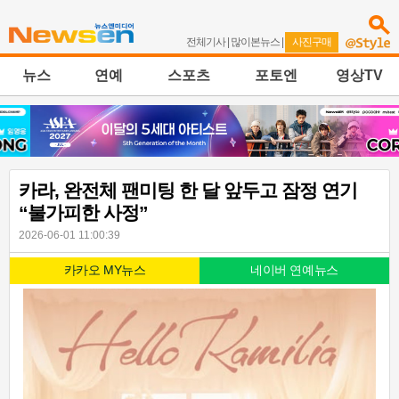
전체기사
|
많이본뉴스
|
사진구매
뉴스
연예
스포츠
포토엔
영상TV
카라, 완전체 팬미팅 한 달 앞두고 잠정 연기
“불가피한 사정”
2026-06-01 11:00:39
카카오 MY뉴스
네이버 연예뉴스