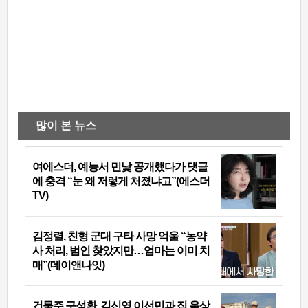
많이 본 뉴스
여에스더, 예능서 민낯 공개했다가 댓글
에 충격 “눈 왜 저렇게 처졌냐고”(에스더
TV)
김정렬, 친형 군대 구타 사망 억울 “농약
사 처리, 범인 찾았지만…엄마는 이미 치
매”(데이앤나잇)
건물주 구성환, 김신영 이선민과 집 옥상