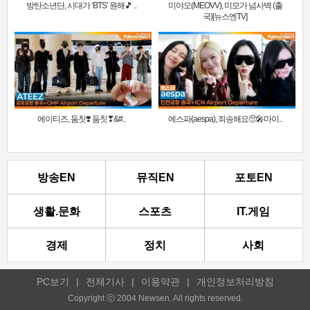
방탄소년단, 시대가 ‘BTS’ 원해🎵 ..
미야오(MEOVV), 미모가 넘사벽 (출
국)[뉴스엔TV]
에이티즈, 둠칫❣️ 둠칫❣&#..
에스파(aespa), 죄송해요🥺🎤마이..
방송EN
뮤직EN
포토EN
생활.문화
스포츠
IT.게임
경제
정치
사회
PC보기
|
전체기사
|
이용약관
|
개인정보처리방침
Copyright ⓒ 2004 Newsen. All rights reserved.