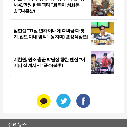
서 41만원 한우 파티 “화력이 성화봉
송”(나혼산)
심현섭 “11살 연하 아내에 축의금 다 뺏
겨, 집도 아내 명의” (동치미)[결정적장면]
이찬원, 원조 춤꾼 박남정 향한 팬심 “어
머님 잘 계시지” 폭소(불후)
주요 뉴스