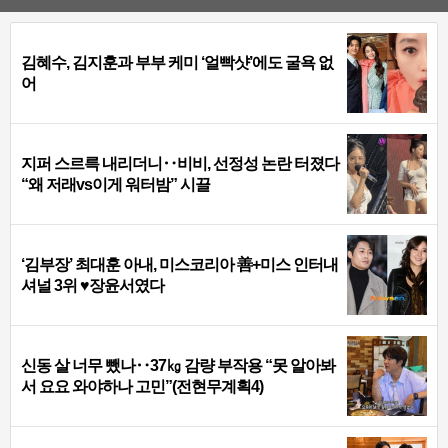
김혜수, 김지훈과 부부 케미 ‘얼빡샷’에도 굴욕 없
어
지퍼 스르륵 내리더니‥비비, 선정성 논란 터졌다
“왜 저래vs이게 워터밤” 시끌
‘김부장’ 최대훈 아내, 미스코리아 善+미스 인터내
셔널 3위 ♥장윤서였다
신동 살 너무 뺐나‥37㎏ 감량 부작용 “못 알아봐
서 요요 와야하나 고민”(전현무계획4)