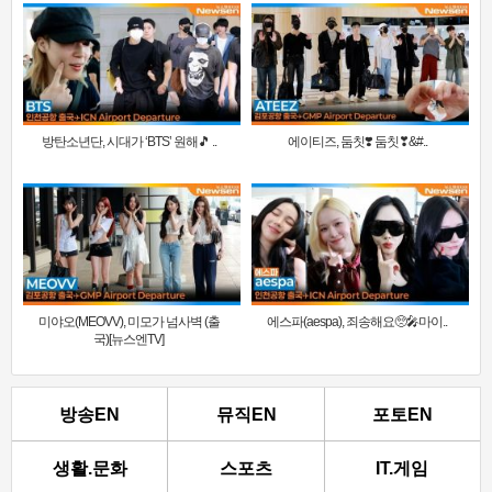
방탄소년단, 시대가 ‘BTS’ 원해🎵 ..
에이티즈, 둠칫❣️ 둠칫❣&#..
미야오(MEOVV), 미모가 넘사벽 (출
에스파(aespa), 죄송해요🥺🎤마이..
국)[뉴스엔TV]
방송EN
뮤직EN
포토EN
생활.문화
스포츠
IT.게임