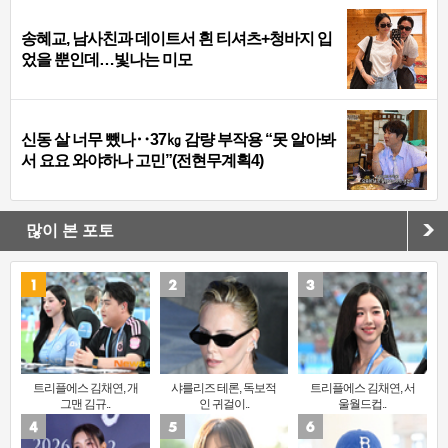
송혜교, 남사친과 데이트서 흰 티셔츠+청바지 입
었을 뿐인데…빛나는 미모
신동 살 너무 뺐나‥37㎏ 감량 부작용 “못 알아봐
서 요요 와야하나 고민”(전현무계획4)
많이 본 포토
트리플에스 김채연, 개
샤를리즈 테론, 독보적
트리플에스 김채연, 서
그맨 김규..
인 귀걸이..
울월드컵..