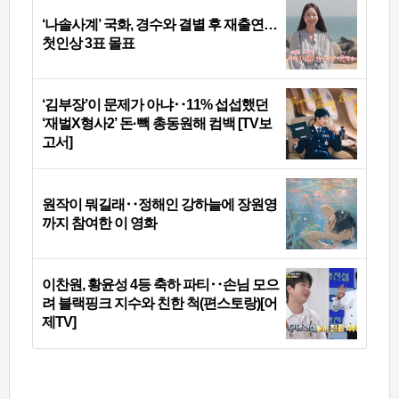
‘나솔사계’ 국화, 경수와 결별 후 재출연…
첫인상 3표 몰표
‘김부장’이 문제가 아냐‥11% 섭섭했던
‘재벌X형사2’ 돈·빽 총동원해 컴백 [TV보
고서]
원작이 뭐길래‥정해인 강하늘에 장원영
까지 참여한 이 영화
이찬원, 황윤성 4등 축하 파티‥손님 모으
려 블랙핑크 지수와 친한 척(편스토랑)[어
제TV]