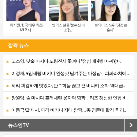
하지원, 한국 배우 최초
엔믹스 설윤 ‘눈부신 미
트와이스 쯔위 ‘갓경 쓴
MLB 시..
소’[포..
훈녀’..
깜짝 뉴스
고소영, 낮술 마시다 노량진서 쫓겨나 “점심 때 4병 마셔”(바..
이정재, ♥임세령 비키니 인생샷 남겨주는 다정남‥파파라치에 ..
혜리 과감하게 벗었다, 탄수화물 끊고 끈 비니키 소화 ‘역대급..
장원영, 술 마시다 흘러내린 옷자락 깜짝…리즈 갱신한 인형 비..
이동국 딸 재시, 파격 비키니 자태 깜짝…美 명문대 합격 후 리..
뉴스엔TV