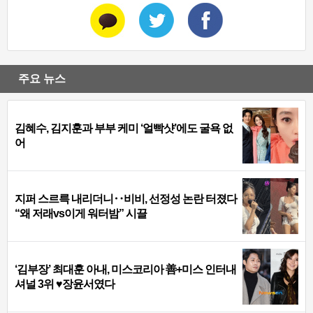
주요 뉴스
김혜수, 김지훈과 부부 케미 ‘얼빡샷’에도 굴욕 없
어
지퍼 스르륵 내리더니‥비비, 선정성 논란 터졌다
“왜 저래vs이게 워터밤” 시끌
‘김부장’ 최대훈 아내, 미스코리아 善+미스 인터내
셔널 3위 ♥장윤서였다