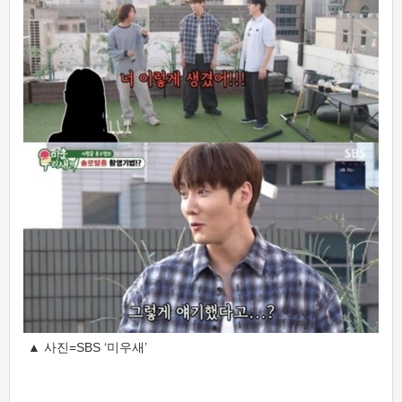
▲ 사진=SBS ‘미우새’