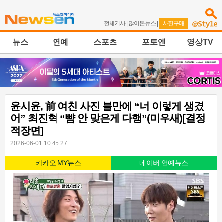
전체기사
|
많이본뉴스
|
사진구매
뉴스
연예
스포츠
포토엔
영상TV
윤시윤, 前 여친 사진 불만에 “너 이렇게 생겼
어” 최진혁 “뺨 안 맞은게 다행”(미우새)[결정
적장면]
2026-06-01 10:45:27
카카오 MY뉴스
네이버 연예뉴스