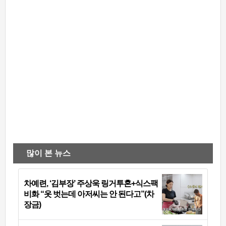
많이 본 뉴스
차예련, ‘김부장’ 주상욱 링거투혼+식스팩
비화 “옷 벗는데 아저씨는 안 된다고”(차
장금)