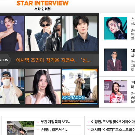
스
시크
[
트
범 &
M
산서
[
자
도 
“매
래 
[
송
들이
-
부친 가정폭력 보고...
-
이정현, 무보정 맞아? 어마어마한
-
손담비, 일본서 신...
-
채시라 “아프다” 호소→모델 이소