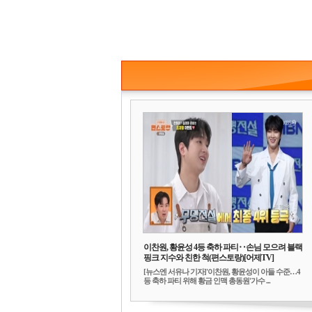
이찬원, 황윤성 4등 축하 파티‥손님 모으려 블랙
핑크 지수와 친한 척(편스토랑)[어제TV]
[뉴스엔 서유나 기자]'이찬원, 황윤성이 아들 수준…4
등 축하 파티 위해 황금 인맥 총동원'가수 ...