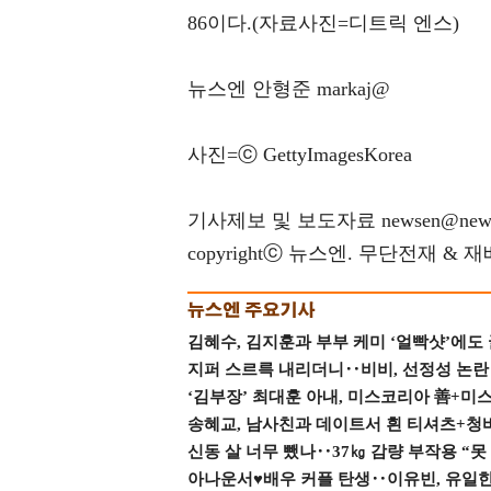
86이다.(자료사진=디트릭 엔스)
뉴스엔 안형준 markaj@
사진=ⓒ GettyImagesKorea
기사제보 및 보도자료 newsen@news
copyrightⓒ 뉴스엔. 무단전재 & 
김혜수, 김지훈과 부부 케미 ‘얼빡샷’에도
지퍼 스르륵 내리더니‥비비, 선정성 논란 터
‘김부장’ 최대훈 아내, 미스코리아 善+미
송혜교, 남사친과 데이트서 흰 티셔츠+청
신동 살 너무 뺐나‥37㎏ 감량 부작용 “못
아나운서♥배우 커플 탄생‥이유빈, 유일한 최