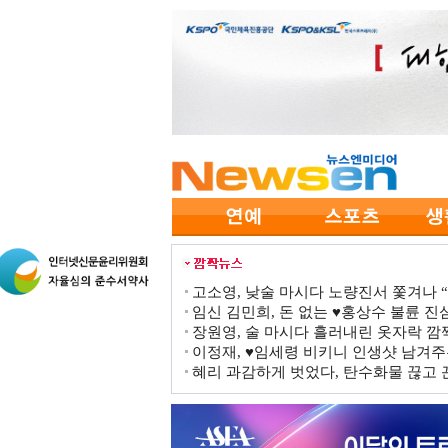
고소영, 낮술 마시다 노량진서 쫓겨나 “점
임신 김민희, 돈 없는 ♥홍상수 불륜 진심
장원영, 술 마시다 흘러내린 옷자락 
이정재, ♥임세령 비키니 인생샷 남겨주
혜리 과감하게 벗었다, 탄수화물 끊고 끈