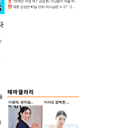
“연예인 걱정 NO” 김승현, 가난팔이 악플 억울할만‥아내+딸과 日 여행
재혼 강성연 ♥2살 연하 의사남편 누구? ‘그알’ 자문의에 훈남 비주얼 초엘리트 스펙 [종합]
타
2
플
이영애, 변치않...
미야오 깜찍한 ...
그