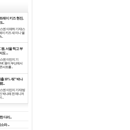
트레이 키즈 현진,
...
뉴스엔 이재하 기자]스
레이 키즈 새 미니 앨
..
C몽, 서울 찍고 부
도 ...
뉴스엔 이민지 기
]MC몽이 부산에서
콘서트를 ..
출 10% 줘” 박나
前...
뉴스엔 이민지 기자]방
인 박나래 전 매니저
 ..
 다리...
라 ...