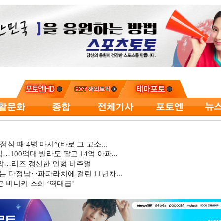
심 때 4병 마셔”(바로 그 고소...
…100억대 빌라도 팔고 14억 아파...
깜짝…리즈 갱신한 인형 비주얼
는 다정남‥파파라치에 걸린 11년차...
 비니키 소화 ‘역대급’