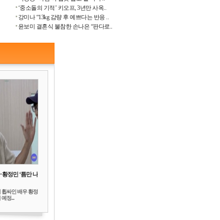
‘중소돌의 기적’ 키오프, 3년만 사옥..
강미나 “13kg 감량 후 예쁘다는 반응 ..
윤보미 결혼식 불참한 손나은 “판다로..
‥황정민 ‘틈만 나
 휩싸인 배우 황정
예정...