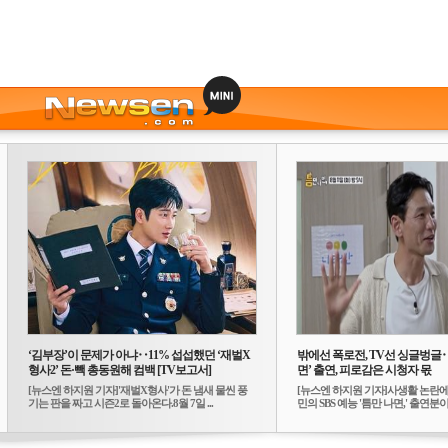
‘김부장’이 문제가 아냐‥11% 섭섭했던 ‘재벌X
밖에선 폭로전, TV선 싱글벙글
형사2’ 돈·빽 총동원해 컴백 [TV보고서]
면’ 출연, 피로감은 시청자 몫
[뉴스엔 하지원 기자]'재벌X형사'가 돈 냄새 물씬 풍
[뉴스엔 하지원 기자]사생활 논란에
기는 판을 짜고 시즌2로 돌아온다.8월 7일 ...
민의 SBS 예능 '틈만 나면,' 출연분이 