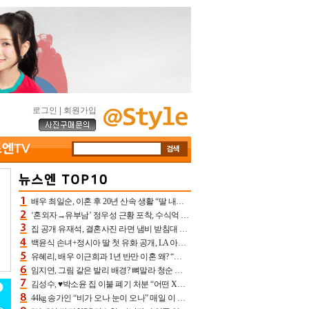
로그인
|
회원가입
배우 최일순, 이혼 후 20년 산속 생활 “딸 내가 버렸다고 원망‥맘 아파”(특종)[어제TV]
‘혼외자→유부남’ 정우성 근황 포착, 수식억 해킹 피해 후배 만났다 “존경하는”
집 공개 유재석, 결혼사진 라면 냄비 받침대 되고 분노‥가족사진도 피해(놀뭐)[어제TV]
백윤식 손녀+정시아 딸 첫 유화 공개, LA 아트쇼→서울국제조각페스타 작가다운 수준급 실력
유혜리, 배우 이근희과 1년 반만 이혼 왜? “식칼 꽂고 의자 던져” 충격 폭로(특종)[어제TV]
임지연, 그림 같은 발리 배경? 뼈말라 청순 비키니 핏에 상대 안 되네
김성수, ♥박소윤 집 이불 폐기 처분 “어떤 X이랑 썼을지 몰라” 질투(신랑수업2)[어제TV]
44kg 송가인 “비가 오나 눈이 오나” 매일 이 운동, 허벅지 근육량 상승+체지방 감소