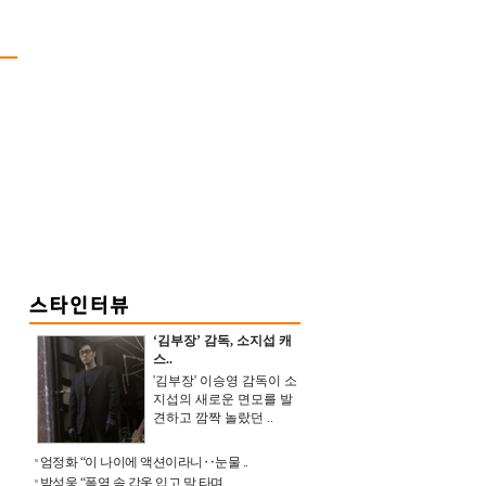
‘김부장’ 감독, 소지섭 캐
스..
'김부장' 이승영 감독이 소
지섭의 새로운 면모를 발
견하고 깜짝 놀랐던 ..
엄정화 “이 나이에 액션이라니‥눈물 ..
박성웅 “폭염 속 갑옷 입고 말 타며 ..