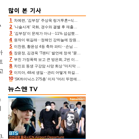
차예련, ‘김부장’ 주상욱 링거투혼+식스팩 비화 “옷 벗는데 아저씨는 안 된다고”(차장금)
A
‘나솔사계’ 국화, 경수와 결별 후 재출연…첫인상 3표 몰표
‘김부장’이 문제가 아냐‥11% 섭섭했던 ‘재벌X형사2’ 돈·빽 총동원해 컴백 [TV보고서]
원작이 뭐길래‥정해인 강하늘에 장원영까지 참여한 이 영화
이찬원, 황윤성 4등 축하 파티‥손님 모으려 블랙핑크 지수와 친한 척(편스토랑)[어제TV]
아
장윤정, 김경욱 ‘T팬티’ 발언에 정색 “묻지 않았는데, 그것도 성희롱”(장공장)
부친 가정폭력 보고 큰 방은희, 2번 이혼 후 잠수→母 고독사에 자책(특종세상)[어제TV]
트
차인표 동생 구강암 사망 회상 “마지막 순간 동생 손 잡아준 신애라, 두고두고 고마워” (신애라이프)
고
이지아, 48세 생일‥관리 어떻게 하길래 놀라운 동안 미모
‘SK하이닉스 275층’ 미자 “머리 뚜껑에서 사, 주식만 안 해도 돈 버는 것”
스
시
.