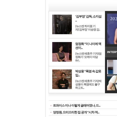
‘김부장’ 감독, 소지섭
...
[뉴스엔 하지원 기
자]'김부장' 이승영 감..
엄정화 “이 나이에 액
션이...
[뉴스엔 배효주 기자]엄
정화가 '오케이 마담
&#..
박성웅 “폭염 속 갑옷
입...
[뉴스엔 배효주 기자]박
성웅이 폭염에도 불구
하고 K..
-
트와이스 미나 이렇게 글래머였나, 드...
-
양정원, 으리으리한 집 공개 “시차 적...