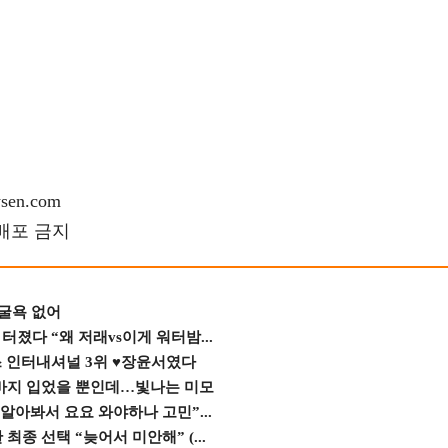
en.com
재배포 금지
 굴욕 없어
졌다 “왜 저래vs이게 워터밤...
스 인터내셔널 3위 ♥장윤서였다
바지 입었을 뿐인데…빛나는 미모
 알아봐서 요요 와야하나 고민”...
종 선택 “늦어서 미안해” (...