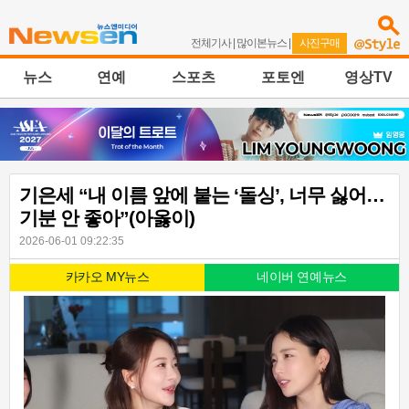
전체기사
|
많이본뉴스
|
사진구매
뉴스
연예
스포츠
포토엔
영상TV
기은세 “내 이름 앞에 붙는 ‘돌싱’, 너무 싫어…
기분 안 좋아”(아옳이)
2026-06-01 09:22:35
카카오 MY뉴스
네이버 연예뉴스