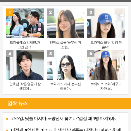
트리플에스 김채연, 개
엔믹스 설윤 ‘눈부신 미
트와이스 쯔위 ‘갓경 쓴
그맨 김규..
소’[포..
훈녀’..
안효섭 ‘작은 얼굴에 잘
트와이스 미나 ‘눈부신
트와이스 쯔위 ‘야구모
생김이 ..
아름다..
자만 써..
깜짝 뉴스
고소영, 낮술 마시다 노량진서 쫓겨나 “점심 때 4병 마셔”(바..
이정재, ♥임세령 비키니 인생샷 남겨주는 다정남‥파파라치에 ..