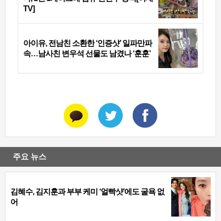
TV]
아이유, 전남친 소환한 ‘인증샷’ 일파만파
속…남사친 변우석 선물도 남겼나 ‘훈훈’
주요 뉴스
김혜수, 김지훈과 부부 케미 ‘얼빡샷’에도 굴욕 없
어