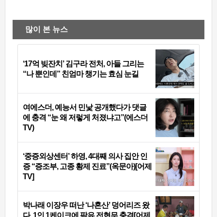
많이 본 뉴스
‘17억 빚잔치’ 김구라 전처, 아들 그리는
“나 뿐인데” 친엄마 챙기는 효심 눈길
여에스더, 예능서 민낯 공개했다가 댓글
에 충격 “눈 왜 저렇게 처졌냐고”(에스더
TV)
‘중증외상센터’ 하영, 4대째 의사 집안 인
증 “증조부, 고종 황제 진료”(옥문아)[어제
TV]
박나래 이장우 떠난 ‘나혼산’ 덩어리즈 왔
다, 1인 1케이크에 팜유 전현무 충격[어제