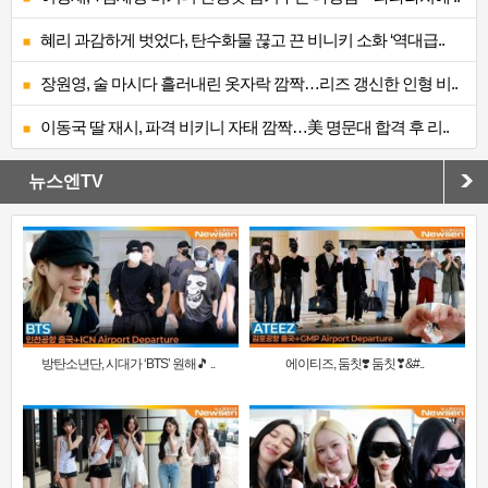
혜리 과감하게 벗었다, 탄수화물 끊고 끈 비니키 소화 ‘역대급..
장원영, 술 마시다 흘러내린 옷자락 깜짝…리즈 갱신한 인형 비..
이동국 딸 재시, 파격 비키니 자태 깜짝…美 명문대 합격 후 리..
뉴스엔TV
방탄소년단, 시대가 ‘BTS’ 원해🎵 ..
에이티즈, 둠칫❣️ 둠칫❣&#..