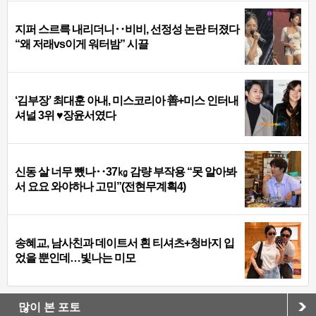
지퍼 스르륵 내리더니‥비비, 선정성 논란 터졌다
“왜 저래vs이게 워터밤” 시끌
‘김부장’ 최대훈 아내, 미스코리아 善+미스 인터내
셔널 3위 ♥장윤서였다
신동 살 너무 뺐나‥37㎏ 감량 부작용 “못 알아봐
서 요요 와야하나 고민”(전현무계획4)
송혜교, 남사친과 데이트서 흰 티셔츠+청바지 입
었을 뿐인데…빛나는 미모
많이 본 포토