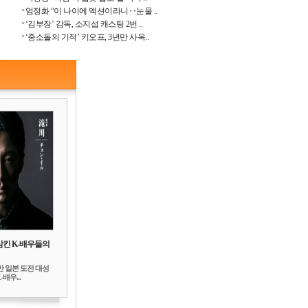
엄정화 “이 나이에 액션이라니‥눈물 ..
‘김부장’ 감독, 소지섭 캐스팅 2번 ..
‘중소돌의 기적’ 키오프, 3년만 사옥..
삼킨 K-배우들의
만 일본 도전 대성
배우...