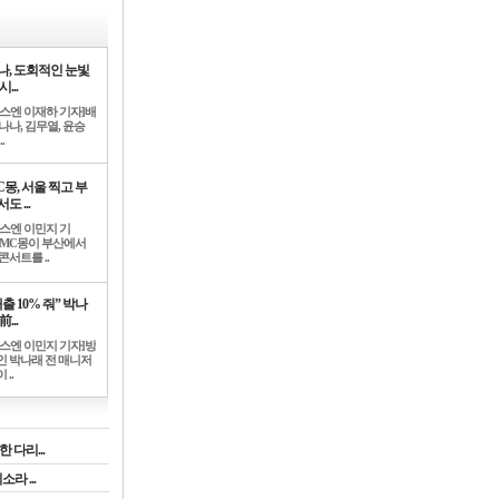
나, 도회적인 눈빛
시...
뉴스엔 이재하 기자]배
나나, 김무열, 윤승
.
C몽, 서울 찍고 부
도 ...
뉴스엔 이민지 기
]MC몽이 부산에서
콘서트를 ..
출 10% 줘” 박나
前...
뉴스엔 이민지 기자]방
인 박나래 전 매니저
 ..
 다리...
라 ...