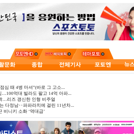
심 때 4병 마셔”(바로 그 고소...
…100억대 빌라도 팔고 14억 아파...
깜짝…리즈 갱신한 인형 비주얼
는 다정남‥파파라치에 걸린 11년차...
 비니키 소화 ‘역대급’