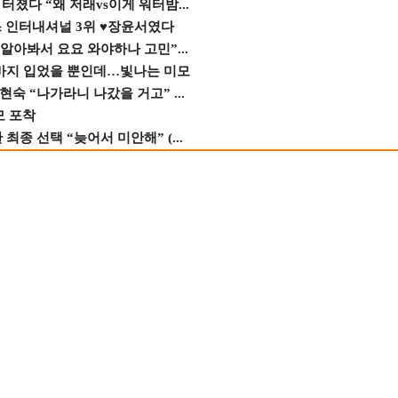
졌다 “왜 저래vs이게 워터밤...
스 인터내셔널 3위 ♥장윤서였다
 알아봐서 요요 와야하나 고민”...
바지 입었을 뿐인데…빛나는 미모
숙 “나가라니 나갔을 거고” ...
모 포착
종 선택 “늦어서 미안해” (...