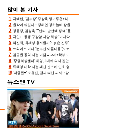
차예련, ‘김부장’ 주상욱 링거투혼+식스팩 비화 “옷 벗는데 아저씨는 안 된다고”(차장금)
원작이 뭐길래‥정해인 강하늘에 장원영까지 참여한 이 영화
장윤정, 김경욱 ‘T팬티’ 발언에 정색 “묻지 않았는데, 그것도 성희롱”(장공장)
차인표 동생 구강암 사망 회상 “마지막 순간 동생 손 잡아준 신애라, 두고두고 고마워” (신애라이프)
박진희, 최재성 용서할까? ‘붉은 진주’ 오늘(7일) 결말 나온다
트와이스 미나 ‘눈부신 아름다움’[포토엔HD]
김규원 공익 시절 미담→교사+학부모 추가 미담 속출 “휠체어 탄 아이와 산책도”[종합]
‘중증외상센터’ 하영, 4대째 의사 집안 인증 “증조부, 고종 황제 진료”(옥문아)[어제TV]
류혜영 대학 시절 패션 센스에 민호 충격 “레몬색 레깅스에 다리 없는 줄”(나혼산)
‘백종원♥’ 소유진, 딸과 떠난 피서‥감탄만 나오는 수영복 자태