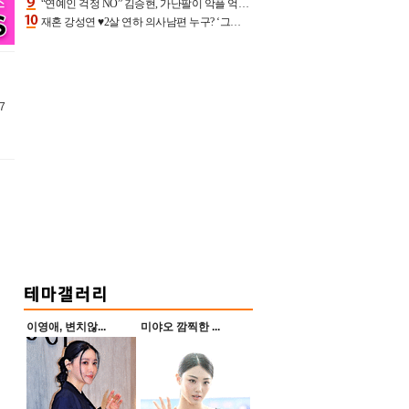
“연예인 걱정 NO” 김승현, 가난팔이 악플 억울할만‥아내+딸과 日 여행
재혼 강성연 ♥2살 연하 의사남편 누구? ‘그알’ 자문의에 훈남 비주얼 초엘리트 스펙 [종합]
7
이영애, 변치않...
미야오 깜찍한 ...