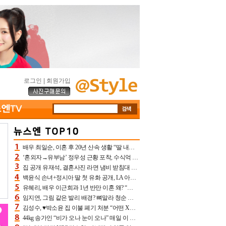
로그인
|
회원가입
배우 최일순, 이혼 후 20년 산속 생활 “딸 내가 버렸다고 원망‥맘 아파”(특종)[어제TV]
‘혼외자→유부남’ 정우성 근황 포착, 수식억 해킹 피해 후배 만났다 “존경하는”
집 공개 유재석, 결혼사진 라면 냄비 받침대 되고 분노‥가족사진도 피해(놀뭐)[어제TV]
백윤식 손녀+정시아 딸 첫 유화 공개, LA 아트쇼→서울국제조각페스타 작가다운 수준급 실력
유혜리, 배우 이근희과 1년 반만 이혼 왜? “식칼 꽂고 의자 던져” 충격 폭로(특종)[어제TV]
임지연, 그림 같은 발리 배경? 뼈말라 청순 비키니 핏에 상대 안 되네
김성수, ♥박소윤 집 이불 폐기 처분 “어떤 X이랑 썼을지 몰라” 질투(신랑수업2)[어제TV]
44kg 송가인 “비가 오나 눈이 오나” 매일 이 운동, 허벅지 근육량 상승+체지방 감소