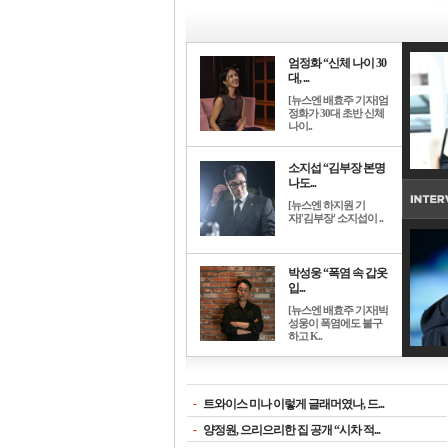
엄정화 “신체 나이 30
대, ...
[뉴스엔 배효주 기자]엄
정화가 30대 초반 신체
나이..
소지섭 “김부장 본명
나도...
[뉴스엔 하지원 기
자]'김부장' 소지섭이 ..
박성웅 “폭염 속 갑옷
입...
[뉴스엔 배효주 기자]박
성웅이 폭염에도 불구
하고 K..
-
트와이스 미나 이렇게 글래머였나, 드...
-
양정원, 으리으리한 집 공개 “시차 적...