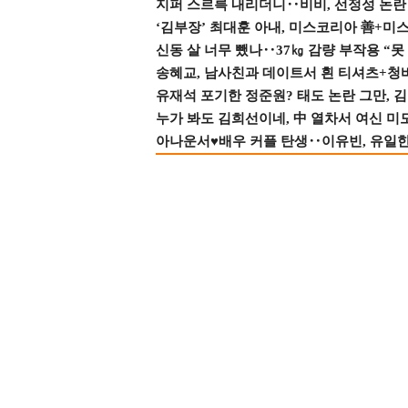
지퍼 스르륵 내리더니‥비비, 선정성 논란 터
‘김부장’ 최대훈 아내, 미스코리아 善+미
신동 살 너무 뺐나‥37㎏ 감량 부작용 “못
송혜교, 남사친과 데이트서 흰 티셔츠+청
유재석 포기한 정준원? 태도 논란 그만, 김현
누가 봐도 김희선이네, 中 열차서 여신 미
아나운서♥배우 커플 탄생‥이유빈, 유일한 최