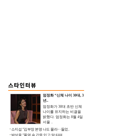
엄정화 “신체 나이 30대, 3
년..
엄정화가 30대 초반 신체
나이를 유지하는 비결을
밝혔다. 엄정화는 8월 4일
서울 ..
소지섭 “김부장 본명 나도 몰라‥들었..
박성웅 “폭염 속 갑옷 입고 말 타며 ..