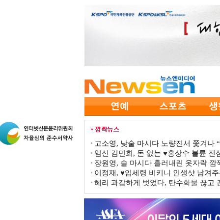
고소영, 낮술 마시다 노량진서 쫓겨나 “점
임신 김민희, 돈 없는 ♥홍상수 불륜 진심
장원영, 술 마시다 흘러내린 옷자락 
이정재, ♥임세령 비키니 인생샷 남겨주
혜리 과감하게 벗었다, 탄수화물 끊고 끈