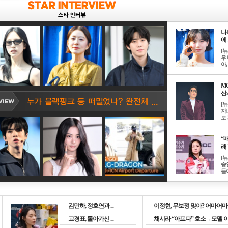
나
에 
[
우 
아, .
M
산서
[
자
도 
“매
래 
[
송
들이
-
김민하, 정호연과 ...
-
이정현, 무보정 맞아? 어마어마한
-
고경표, 돌아가신 ...
-
채시라 “아프다” 호소→모델 이소