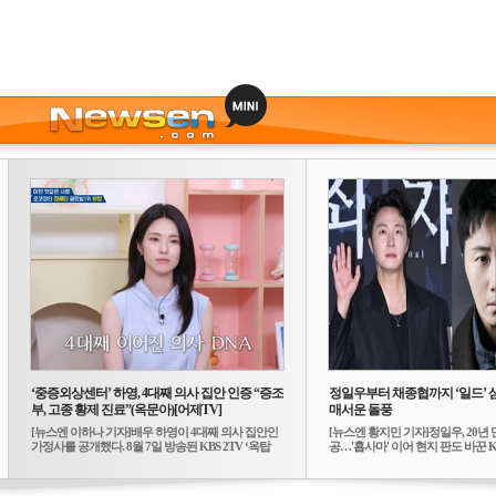
‘중증외상센터’ 하영, 4대째 의사 집안 인증 “증조
정일우부터 채종협까지 ‘일드’ 
부, 고종 황제 진료”(옥문아)[어제TV]
매서운 돌풍
[뉴스엔 이하나 기자]배우 하영이 4대째 의사 집안인
[뉴스엔 황지민 기자]정일우, 20년 
가정사를 공개했다. 8월 7일 방송된 KBS 2TV ‘옥탑
공…'횹사마' 이어 현지 판도 바꾼 K-
방...