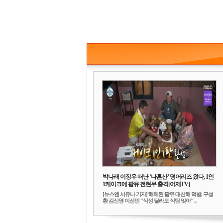
박나래 이장우 떠난 ‘나혼산’ 덩어리즈 왔다, 1인
1케이크에 팜유 전현무 충격[어제TV]
[뉴스엔 서유나 기자]'해체된 팜유 대신해 먹방, 구성
환 김신영 이선민 "식성 달라도 식탐 맞아"'...